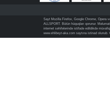
Sayt Mozilla Firefox, Google Chrome, Opera və 
ALLSPORT. Bütün hüquqları qorunur. Məlumatda
internet səhifələrində istifadə edildikdə müvaf
www.ehlibeyt-aka.com
saytına istinad olunub.