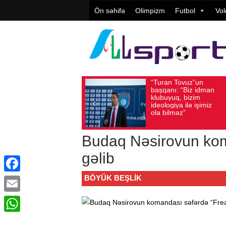
Ön səhifə
Olimpizm
Futbol
Vol
“Turan Tovuz”un
Vüqa
Avqust 05, 2026
Baxış sayı: 159
Avqust 05, 2026
başqanı: “Biz idman
Təşki
klubuyuq, bizim
yüks
ideologiya ilə işimiz
qiymə
ola bilməz”
Budaq Nəsirovun kom
gəlib
BÖYÜK BEŞLIK
Facebook
Email
WhatsApp