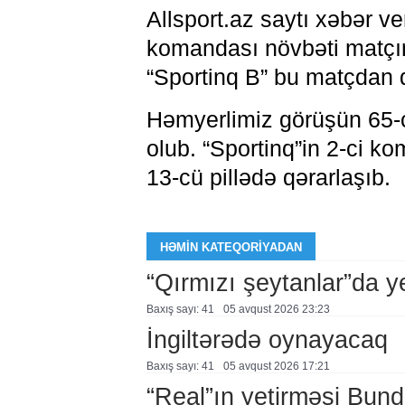
Allsport.az saytı xəbər v
komandası növbəti matçın
“Sportinq B” bu matçdan qə
Həmyerlimiz görüşün 65-
olub. “Sportinq”in 2-ci 
13-cü pillədə qərarlaşıb.
HƏMIN KATEQORIYADAN
“Qırmızı şeytanlar”da ye
Baxış sayı: 41
05 avqust 2026 23:23
İngiltərədə oynayacaq
Baxış sayı: 41
05 avqust 2026 17:21
“Real”ın yetirməsi Bund