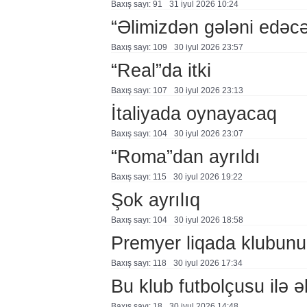
Baxış sayı: 91
31 i̇yul 2026 10:24
“Əlimizdən gələni edəcə
Baxış sayı: 109
30 i̇yul 2026 23:57
“Real”da itki
Baxış sayı: 107
30 i̇yul 2026 23:13
İtaliyada oynayacaq
Baxış sayı: 104
30 i̇yul 2026 23:07
“Roma”dan ayrıldı
Baxış sayı: 115
30 i̇yul 2026 19:22
Şok ayrılıq
Baxış sayı: 104
30 i̇yul 2026 18:58
Premyer liqada klubunu
Baxış sayı: 118
30 i̇yul 2026 17:34
Bu klub futbolçusu ilə ə
Baxış sayı: 18
30 i̇yul 2026 14:48