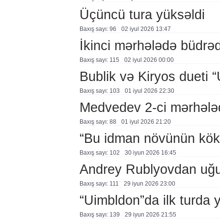
Üçüncü tura yüksəldi
Baxış sayı: 96
02 i̇yul 2026 13:47
İkinci mərhələdə büdrəd
Baxış sayı: 115
02 i̇yul 2026 00:00
Bublik və Kiryos dueti “
Baxış sayı: 103
01 i̇yul 2026 22:30
Medvedev 2-ci mərhələ
Baxış sayı: 88
01 i̇yul 2026 21:20
“Bu idman növünün kökl
Baxış sayı: 102
30 i̇yun 2026 16:45
Andrey Rublyovdan uğu
Baxış sayı: 111
29 i̇yun 2026 23:00
“Uimbldon”da ilk turda y
Baxış sayı: 139
29 i̇yun 2026 21:55