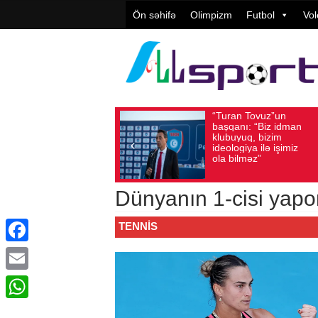
Ön səhifə
Olimpizm
Futbol
Vol
“Turan Tovuz”un
Avqust 05, 2026
Baxış sayı: 186
başqanı: “Biz idman
klubuyuq, bizim
ideologiya ilə işimiz
ola bilməz”
Dünyanın 1-cisi yapon
TENNIS
Facebook
Email
WhatsApp