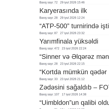
Baxış sayı: 72
29 i̇yul 2026 15:46
Karyerasında ilk
Baxış sayı: 28
29 i̇yul 2026 12:24
“ATP-500” turnirində iş
Baxış sayı: 87
27 i̇yul 2026 23:32
Yarımfinala yüksəldi
Baxış sayı: 472
23 i̇yul 2026 22:24
“Sinner və Əlqərəz mən
Baxış sayı: 28
23 i̇yul 2026 22:15
“Kortda mümkün qədər a
Baxış sayı: 33
23 i̇yul 2026 21:12
Zədəsini sağaldıb – F
Baxış sayı: 107
17 i̇yul 2026 14:38
“Uimbldon”un qalibi old