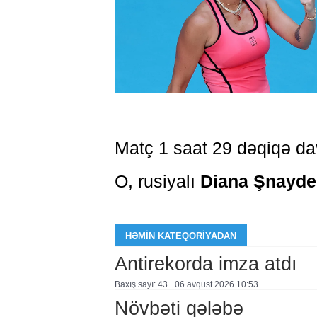
Matç 1 saat 29 dəqiqə d
O, rusiyalı
Diana Şnayde
HƏMIN KATEQORIYADAN
Antirekorda imza atdı
Baxış sayı: 43
06 avqust 2026 10:53
Növbəti qələbə