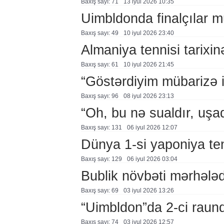
Baxış sayı: 71
13 i̇yul 2026 10:35
Uimbldonda finalçılar 
Baxış sayı: 49
10 i̇yul 2026 23:40
Almaniya tennisi tarixi
Baxış sayı: 61
10 i̇yul 2026 21:45
“Göstərdiyim mübarizə i
Baxış sayı: 96
08 i̇yul 2026 23:13
“Oh, bu nə sualdır, uşaq
Baxış sayı: 131
06 i̇yul 2026 12:07
Dünya 1-si yaponiya ten
Baxış sayı: 129
06 i̇yul 2026 03:04
Bublik növbəti mərhələ
Baxış sayı: 69
03 i̇yul 2026 13:26
“Uimbldon”da 2-ci raun
Baxış sayı: 74
03 i̇yul 2026 12:57