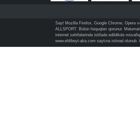
Sayt Mozilla Firefox, Google Chrome, Opera və 
ALLSPORT. Bütün hüquqları qorunur. Məlumatda
internet səhifələrində istifadə edildikdə müvaf
www.ehlibeyt-aka.com
saytına istinad olunub.