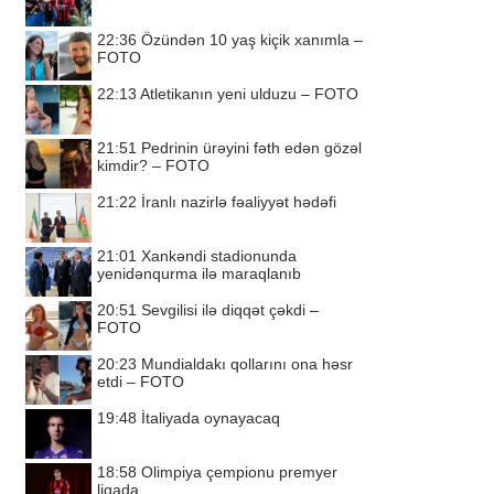
22:36
Özündən 10 yaş kiçik xanımla –
FOTO
22:13
Atletikanın yeni ulduzu – FOTO
21:51
Pedrinin ürəyini fəth edən gözəl
kimdir? – FOTO
21:22
İranlı nazirlə fəaliyyət hədəfi
21:01
Xankəndi stadionunda
yenidənqurma ilə maraqlanıb
20:51
Sevgilisi ilə diqqət çəkdi –
FOTO
20:23
Mundialdakı qollarını ona həsr
etdi – FOTO
19:48
İtaliyada oynayacaq
18:58
Olimpiya çempionu premyer
liqada