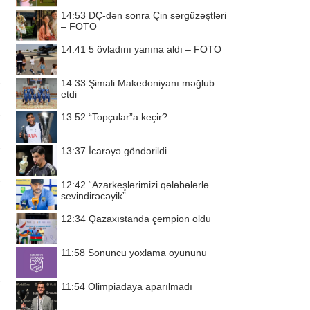
14:53
DÇ-dən sonra Çin sərgüzəştləri
– FOTO
14:41
5 övladını yanına aldı – FOTO
14:33
Şimali Makedoniyanı məğlub
etdi
13:52
“Topçular”a keçir?
13:37
İcarəyə göndərildi
12:42
“Azarkeşlərimizi qələbələrlə
sevindirəcəyik”
12:34
Qazaxıstanda çempion oldu
11:58
Sonuncu yoxlama oyununu
11:54
Olimpiadaya aparılmadı