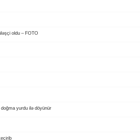
üləşçi oldu – FOTO
 doğma yurdu ilə döyünür
eçirib