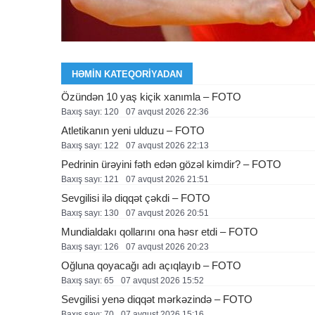
HƏMIN KATEQORIYADAN
Özündən 10 yaş kiçik xanımla – FOTO
Baxış sayı: 120
07 avqust 2026 22:36
Atletikanın yeni ulduzu – FOTO
Baxış sayı: 122
07 avqust 2026 22:13
Pedrinin ürəyini fəth edən gözəl kimdir? – FOTO
Baxış sayı: 121
07 avqust 2026 21:51
Sevgilisi ilə diqqət çəkdi – FOTO
Baxış sayı: 130
07 avqust 2026 20:51
Mundialdakı qollarını ona həsr etdi – FOTO
Baxış sayı: 126
07 avqust 2026 20:23
Oğluna qoyacağı adı açıqlayıb – FOTO
Baxış sayı: 65
07 avqust 2026 15:52
Sevgilisi yenə diqqət mərkəzində – FOTO
Baxış sayı: 70
07 avqust 2026 15:16