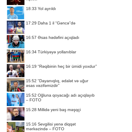
18:33
Yol ayrıldı
17:29
Daha 1 il “Gəncə”də
16:57
Əsas hədəfini açıqladı
16:34
Türkiyəyə yollanıblar
16:19
“Rəqibinin heç bir ümidi yoxdur”
15:52
“Dayanıqlıq, ədalət və uğur
əsas vəzifəmizdir”
15:52
Oğluna qoyacağı adı açıqlayıb
– FOTO
15:28
Millidə yeni baş məşqçi
15:16
Sevgilisi yenə diqqət
mərkəzində – FOTO