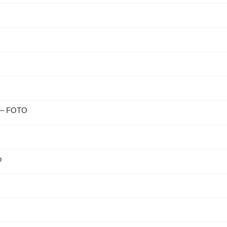
b – FOTO
b