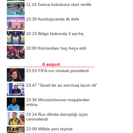
11:24
Gəncə kubokuna start verilib
10:39
Azərbaycanda ilk dəfə
10:23
Bölgə klubunda 3 ayrılıq
10:00
Komandası heç-heçə etdi
6 avqust
23:53
FİFA-nın növbəti prezidenti
23:47
“Sürəti bir az artırmaq lazım idi”
23:36
Mövsümöncəsi məşqlərdən
imtina
23:14
Rus dilində danışdığı üçün
cərimələndi
23:09
Millidə yeni təyinat