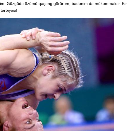
 idim. Güzgüdə özümü qəşəng görürəm, bədənim də mükəmməldir. Bir
ərbiyəsi!