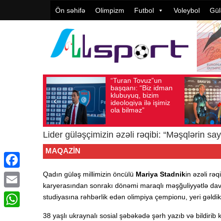
Ön səhifə
Olimpizm
Futbol
Voleybol
Gül
n Tovuz”un
Vüqar Şükürov:
axış sayı: 215
Avqust 05, 2026
Baxış sayı: 106
Av
nı: “Biz idman
Təşkilatçılıq çox
yuq, bizim
yüksək
giya ilə işimiz
qiymətləndirilib
ilməz”
Lider güləşçimizin əzəli rəqibi: “Məşqlərin s
MAQAZIN
Qadın güləş millimizin öncülü
Mariya Stadnik
in əzəli rə
Facebook
karyerasından sonrakı dönəmi maraqlı məşğuliyyətlə dav
Email
studiyasına rəhbərlik edən olimpiya çempionu, yeri gəldikd
WhatsApp
38 yaşlı ukraynalı sosial şəbəkədə şərh yazıb və bildiri