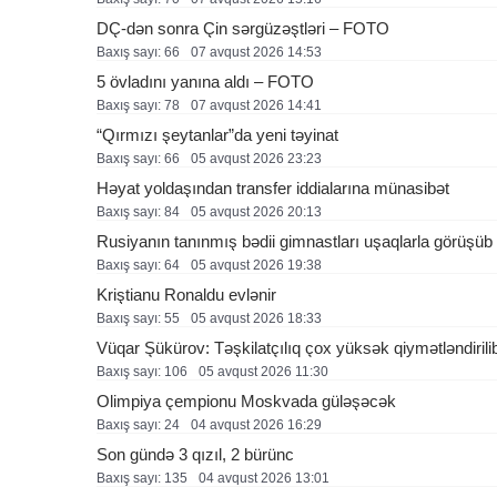
DÇ-dən sonra Çin sərgüzəştləri – FOTO
Baxış sayı: 66
07 avqust 2026 14:53
5 övladını yanına aldı – FOTO
Baxış sayı: 78
07 avqust 2026 14:41
“Qırmızı şeytanlar”da yeni təyinat
Baxış sayı: 66
05 avqust 2026 23:23
Həyat yoldaşından transfer iddialarına münasibət
Baxış sayı: 84
05 avqust 2026 20:13
Rusiyanın tanınmış bədii gimnastları uşaqlarla görüşü
Baxış sayı: 64
05 avqust 2026 19:38
Kriştianu Ronaldu evlənir
Baxış sayı: 55
05 avqust 2026 18:33
Vüqar Şükürov: Təşkilatçılıq çox yüksək qiymətləndirili
Baxış sayı: 106
05 avqust 2026 11:30
Olimpiya çempionu Moskvada güləşəcək
Baxış sayı: 24
04 avqust 2026 16:29
Son gündə 3 qızıl, 2 bürünc
Baxış sayı: 135
04 avqust 2026 13:01