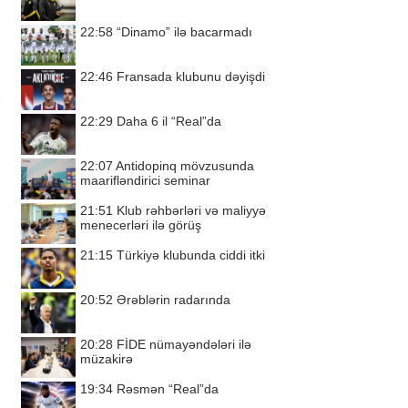
22:58
“Dinamo” ilə bacarmadı
22:46
Fransada klubunu dəyişdi
22:29
Daha 6 il “Real”da
22:07
Antidopinq mövzusunda
maarifləndirici seminar
21:51
Klub rəhbərləri və maliyyə
menecerləri ilə görüş
21:15
Türkiyə klubunda ciddi itki
20:52
Ərəblərin radarında
20:28
FİDE nümayəndələri ilə
müzakirə
19:34
Rəsmən “Real”da