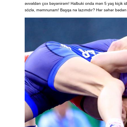
əvvəldən çox bəyənirəm! Halbuki onda mən 5 yaş kiçik
sözlə, məmnunam! Başqa nə lazımdır? Hər səhər bədən t