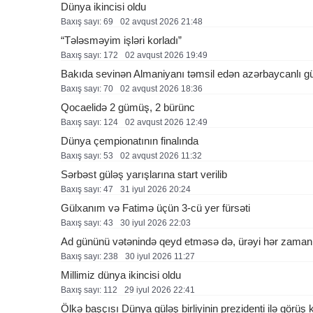
Dünya ikincisi oldu
Baxış sayı: 69
02 avqust 2026 21:48
“Tələsməyim işləri korladı”
Baxış sayı: 172
02 avqust 2026 19:49
Bakıda sevinən Almaniyanı təmsil edən azərbaycanlı g
Baxış sayı: 70
02 avqust 2026 18:36
Qocaelidə 2 gümüş, 2 bürünc
Baxış sayı: 124
02 avqust 2026 12:49
Dünya çempionatının finalında
Baxış sayı: 53
02 avqust 2026 11:32
Sərbəst güləş yarışlarına start verilib
Baxış sayı: 47
31 i̇yul 2026 20:24
Gülxanım və Fatimə üçün 3-cü yer fürsəti
Baxış sayı: 43
30 i̇yul 2026 22:03
Ad gününü vətənində qeyd etməsə də, ürəyi hər zaman
Baxış sayı: 238
30 i̇yul 2026 11:27
Millimiz dünya ikincisi oldu
Baxış sayı: 112
29 i̇yul 2026 22:41
Ölkə başçısı Dünya güləş birliyinin prezidenti ilə görüş k