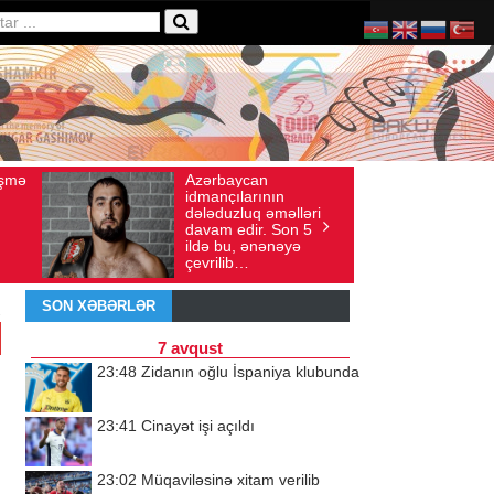
Ad gününü vətənində
: 136
İyul 30, 2026
Baxış sayı: 238
qeyd etməsə də,
lləri
ürəyi hər zaman
on 5
doğma yurdu ilə
əyə
döyünür
SON XƏBƏRLƏR
7 avqust
23:48
Zidanın oğlu İspaniya klubunda
u
23:41
Cinayət işi açıldı
23:02
Müqaviləsinə xitam verilib