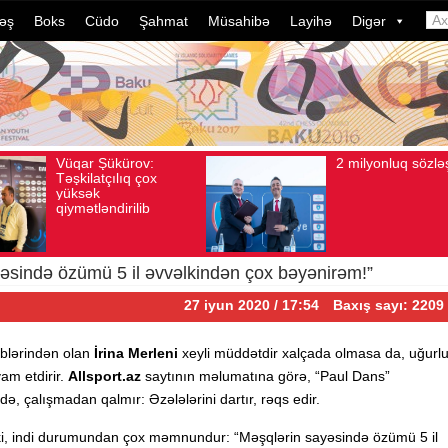
əş
Boks
Cüdo
Şahmat
Müsahibə
Layihə
Digər
2 milyonluq sözləşmə
Azərbaycan
qust 04, 2026
Baxış sayı: 80
Avqust 04, 2026
Baxış sayı
idmançılarının
dələduzluq əmə
davam edir. S
ildə bu, ənən
çevrilib…
ayəsində özümü 5 il əvvəlkindən çox bəyənirəm!”
27 iyun 2020 / 17:54
Baxış sayı: 2209
qiblərindən olan
İrina Merleni
xeyli müddətdir xalçada olmasa da, uğurl
am etdirir.
Allsport.az
saytının məlumatına görə, “Paul Dans”
ə, çalışmadan qalmır: Əzələlərini dartır, rəqs edir.
b ki, indi durumundan çox məmnundur: “Məşqlərin sayəsində özümü 5 il