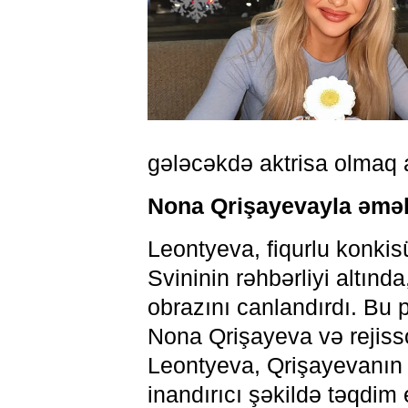
gələcəkdə aktrisa olmaq 
Nona Qrişayevayla əmə
Leontyeva, fiqurlu konkis
Svininin rəhbərliyi altın
obrazını canlandırdı. Bu
Nona Qrişayeva və rejisso
Leontyeva, Qrişayevanın 
inandırıcı şəkildə təqdim 