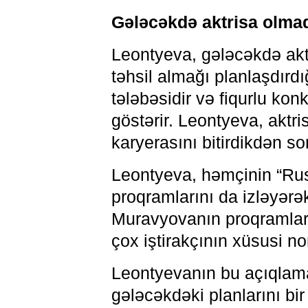
Gələcəkdə aktrisa olma
Leontyeva, gələcəkdə akt
təhsil almağı planlaşdırdığ
tələbəsidir və fiqurlu kon
göstərir. Leontyeva, aktr
karyerasını bitirdikdən so
Leontyeva, həmçinin “Rus ç
proqramlarını da izləyər
Muravyovanın proqramları
çox iştirakçının xüsusi nom
Leontyevanın bu açıqlama
gələcəkdəki planlarını bi