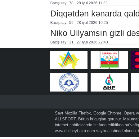
Baxış sayı: 78
28 i̇yul 2026 11:33
Diqqətdən kənarda qal
Baxış sayı: 59
28 i̇yul 2026 10:25
Niko Uilyamsın gizli d
Baxış sayı: 31
27 i̇yul 2026 22:43
Sayt Mozilla Firefox, Google Chrome, Opera və 
ALLSPORT. Bütün hüquqları qorunur. Məlumatda
internet səhifələrində istifadə edildikdə müvaf
www.ehlibeyt-aka.com
saytına istinad olunub.