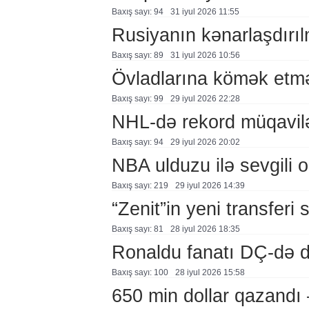
Baxış sayı: 94
31 i̇yul 2026 11:55
Rusiyanın kənarlaşdırı
Baxış sayı: 89
31 i̇yul 2026 10:56
Övladlarına kömək etmə
Baxış sayı: 99
29 i̇yul 2026 22:28
NHL-də rekord müqavil
Baxış sayı: 94
29 i̇yul 2026 20:02
NBA ulduzu ilə sevgili o
Baxış sayı: 219
29 i̇yul 2026 14:39
“Zenit”in yeni transferi 
Baxış sayı: 81
28 i̇yul 2026 18:35
Ronaldu fanatı DÇ-də 
Baxış sayı: 100
28 i̇yul 2026 15:58
650 min dollar qazand