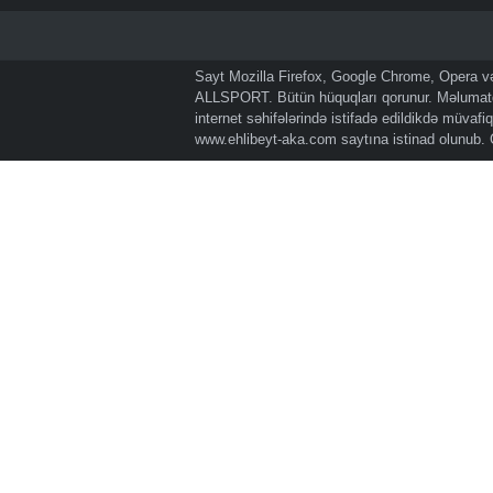
Sayt Mozilla Firefox, Google Chrome, Opera və 
ALLSPORT. Bütün hüquqları qorunur. Məlumatda
internet səhifələrində istifadə edildikdə müvaf
www.ehlibeyt-aka.com
saytına istinad olunub.