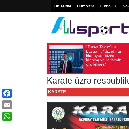
Ön səhifə
Olimpizm
Futbol
Vol
“Turan Tovuz”un
Vüqar
Avqust 05, 2026
Baxış sayı: 196
Avqust 05, 2026
Ba
başqanı: “Biz idman
Təşkil
klubuyuq, bizim
yüksə
ideologiya ilə işimiz
qiymət
ola bilməz”
Karate üzrə respublika
KARATE
Facebook
Email
WhatsApp