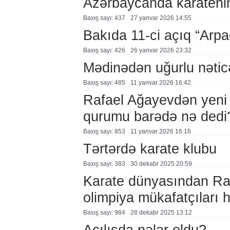
Azərbaycanda karatenin
Baxış sayı: 437
27 yanvar 2026 14:55
Bakıda 11-ci açıq “Arpaç
Baxış sayı: 426
26 yanvar 2026 23:32
Mədinədən uğurlu nətic
Baxış sayı: 485
11 yanvar 2026 16:42
Rafael Ağayevdən yeni 
qurumu barədə nə dedi
Baxış sayı: 853
11 yanvar 2026 16:16
Tərtərdə karate klubu
Baxış sayı: 383
30 dekabr 2025 20:59
Karate dünyasından Ra
olimpiya mükafatçıları 
Baxış sayı: 984
28 dekabr 2025 13:12
Açılışda nələr oldu?