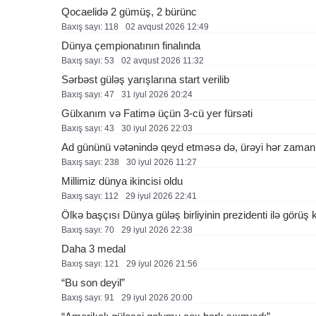
Qocaelidə 2 gümüş, 2 bürünc
Baxış sayı: 118
02 avqust 2026 12:49
Dünya çempionatının finalında
Baxış sayı: 53
02 avqust 2026 11:32
Sərbəst güləş yarışlarına start verilib
Baxış sayı: 47
31 i̇yul 2026 20:24
Gülxanım və Fatimə üçün 3-cü yer fürsəti
Baxış sayı: 43
30 i̇yul 2026 22:03
Ad gününü vətənində qeyd etməsə də, ürəyi hər zaman
Baxış sayı: 238
30 i̇yul 2026 11:27
Millimiz dünya ikincisi oldu
Baxış sayı: 112
29 i̇yul 2026 22:41
Ölkə başçısı Dünya güləş birliyinin prezidenti ilə görüş k
Baxış sayı: 70
29 i̇yul 2026 22:38
Daha 3 medal
Baxış sayı: 121
29 i̇yul 2026 21:56
“Bu son deyil”
Baxış sayı: 91
29 i̇yul 2026 20:00