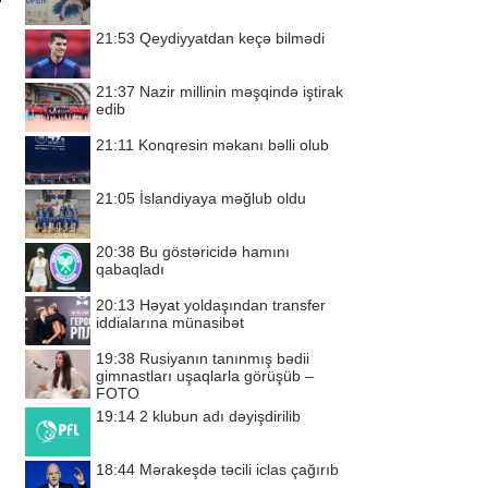
21:53
Qeydiyyatdan keçə bilmədi
21:37
Nazir millinin məşqində iştirak
edib
21:11
Konqresin məkanı bəlli olub
21:05
İslandiyaya məğlub oldu
20:38
Bu göstəricidə hamını
qabaqladı
20:13
Həyat yoldaşından transfer
iddialarına münasibət
19:38
Rusiyanın tanınmış bədii
gimnastları uşaqlarla görüşüb –
FOTO
19:14
2 klubun adı dəyişdirilib
18:44
Mərakeşdə təcili iclas çağırıb