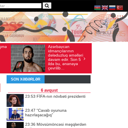
Ad gününü vətənində
36
İyul 30, 2026
Baxış sayı: 238
qeyd etməsə də,
ri
ürəyi hər zaman
5
doğma yurdu ilə
döyünür
SON XƏBƏRLƏR
6 avqust
23:53
FİFA-nın növbəti prezidenti
23:47
“Cavab oyununa
hazırlaşacağıq”
23:36
Mövsümöncəsi məşqlərdən