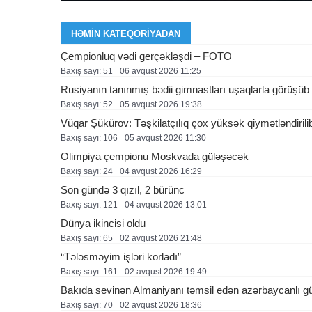
HƏMIN KATEQORIYADAN
Çempionluq vədi gerçəkləşdi – FOTO
Baxış sayı: 51
06 avqust 2026 11:25
Rusiyanın tanınmış bədii gimnastları uşaqlarla görüşü
Baxış sayı: 52
05 avqust 2026 19:38
Vüqar Şükürov: Təşkilatçılıq çox yüksək qiymətləndirili
Baxış sayı: 106
05 avqust 2026 11:30
Olimpiya çempionu Moskvada güləşəcək
Baxış sayı: 24
04 avqust 2026 16:29
Son gündə 3 qızıl, 2 bürünc
Baxış sayı: 121
04 avqust 2026 13:01
Dünya ikincisi oldu
Baxış sayı: 65
02 avqust 2026 21:48
“Tələsməyim işləri korladı”
Baxış sayı: 161
02 avqust 2026 19:49
Bakıda sevinən Almaniyanı təmsil edən azərbaycanlı g
Baxış sayı: 70
02 avqust 2026 18:36