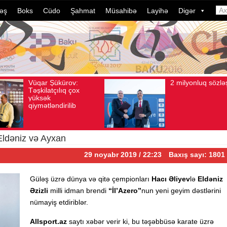
əş
Boks
Cüdo
Şahmat
Müsahibə
Layihə
Digər
2 milyonluq sözləşmə
Azərbaycan
t 04, 2026
Baxış sayı: 80
Avqust 04, 2026
Baxış sayı: 1
idmançılarının
dələduzluq əməllə
davam edir. Son 
ildə bu, ənənəyə
çevrilib…
Eldəniz və Ayxan
29 noyabr 2019 / 22:23
Baxış sayı: 1801
Güləş üzrə dünya və qitə çempionları
Hacı Əliyev
lə
Eldəniz
Əzizli
milli idman brendi
“İl’Azero”
nun yeni geyim dəstlərini
nümayiş etdiriblər.
Allsport.az
saytı xəbər verir ki, bu təşəbbüsə karate üzrə