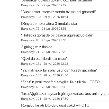
“Amerikalı güləşçi qolumu çox bərk sıxmışdı”
Baxış sayı: 79
29 i̇yul 2026 19:29
“Bunlar istər-istəməz sonda öz təsirini göstərdi”
Baxış sayı: 123
29 i̇yul 2026 18:54
Dünya çempionatına 3 medalla start
Baxış sayı: 75
28 i̇yul 2026 23:53
“Həlledici görüşdə bir balaca uğursuzluq oldu”
Baxış sayı: 85
28 i̇yul 2026 23:36
2 güləşçimiz finalda
Baxış sayı: 71
28 i̇yul 2026 23:23
“Qızıl da ola bilərdi, alınmadı”
Baxış sayı: 171
28 i̇yul 2026 22:22
“Yarımfinalda bir səhv üzündən fürsəti qaçırdım”
Baxış sayı: 107
28 i̇yul 2026 21:30
“Zenit”in yeni transferi sevgilisi ilə birlikdə – FOTO
Baxış sayı: 68
28 i̇yul 2026 18:35
Taxa Ağgül azərbaycanlı güləşsevərlərə xoş anlar yaşa
Baxış sayı: 194
28 i̇yul 2026 17:50
Ronaldu fanatı DÇ-də diqqət çəkdi – FOTO