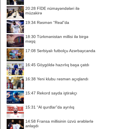
20:28
FİDE nümayəndələri ilə
müzakirə
19:34
Rəsmən “Real”da
18:30
Türkmənistan millisi ilə birgə
məşq
17:08
Serbiyalı futbolçu Azərbaycanda
16:45
Göygöldə hazırlıq başa çatdı
16:38
Yeni klubu rəsmən açıqlandı
15:47
Rekord sayda iştirakçı
15:31
“Al qurdlar”da ayrılıq
14:58
Fransa millisinin üzvü ərəblərlə
anlaşdı