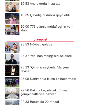
10:53
Antirekorda imza atdı
10:35
Qayıdışını dublla qeyd etdi
10:00
775 oyunlu müdafiəçinin yeni
klubu
5 avqust
23:53
Növbəti qələbə
23:37
Yeni baş məşqçisini açıqladı
23:23
“Qırmızı şeytanlar”da yeni
təyinat
23:08
Danimarka klubu ilə bacarmadı
22:56
Bakıda keçiriləcək dünya
çempionatlarına hazırlıq
22:33
Batumidə 22 medal