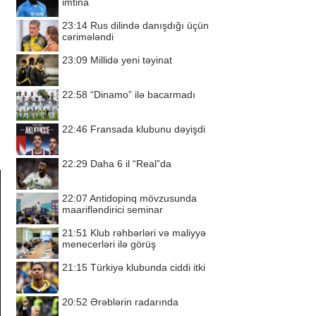
imtina
23:14
Rus dilində danışdığı üçün
cərimələndi
23:09
Millidə yeni təyinat
22:58
“Dinamo” ilə bacarmadı
22:46
Fransada klubunu dəyişdi
22:29
Daha 6 il “Real”da
22:07
Antidopinq mövzusunda
maarifləndirici seminar
21:51
Klub rəhbərləri və maliyyə
menecerləri ilə görüş
21:15
Türkiyə klubunda ciddi itki
20:52
Ərəblərin radarında