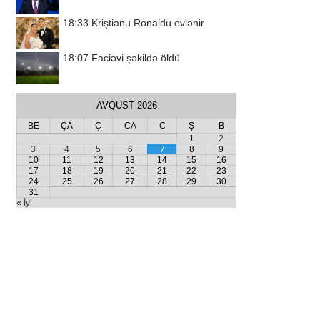
18:33
Kriştianu Ronaldu evlənir
18:07
Faciəvi şəkildə öldü
AVQUST 2026
BE
ÇA
Ç
CA
C
Ş
B
1
2
3
4
5
6
7
8
9
10
11
12
13
14
15
16
17
18
19
20
21
22
23
24
25
26
27
28
29
30
31
« İyl