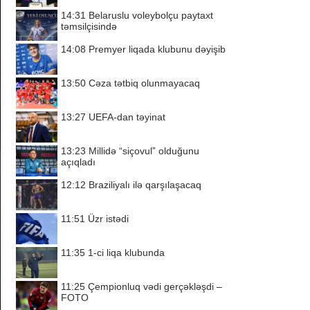
14:31
Belaruslu voleybolçu paytaxt
təmsilçisində
14:08
Premyer liqada klubunu dəyişib
13:50
Cəza tətbiq olunmayacaq
13:27
UEFA-dan təyinat
13:23
Millidə “siçovul” olduğunu
açıqladı
12:12
Braziliyalı ilə qarşılaşacaq
11:51
Üzr istədi
11:35
1-ci liqa klubunda
11:25
Çempionluq vədi gerçəkləşdi –
FOTO