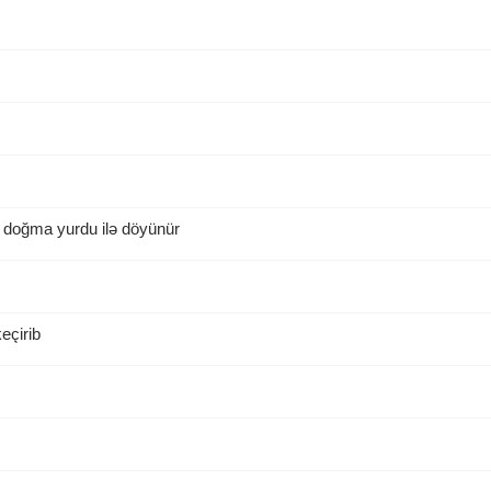
 doğma yurdu ilə döyünür
eçirib