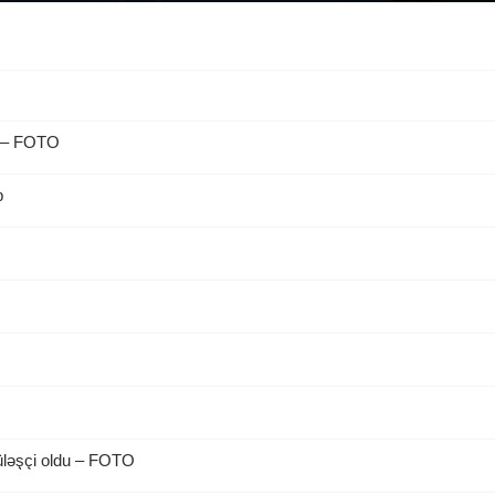
b – FOTO
b
üləşçi oldu – FOTO