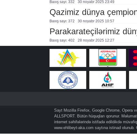
Baxış sayı: 332
30 noyabr 2025 23:49
Qazimiz dünya çempiona
Baxış sayı: 372
30 noyabr 2025 10:57
Parakarateçilərimiz dü
Baxış sayı: 402
28 noyabr 2025 12:27
Sayt Mozilla Firefox, Google Chrome, Opera və 
ALLSPORT. Bütün hüquqları qorunur. Məlumatda
internet səhifələrində istifadə edildikdə müvaf
www.ehlibeyt-aka.com
saytına istinad olunub.