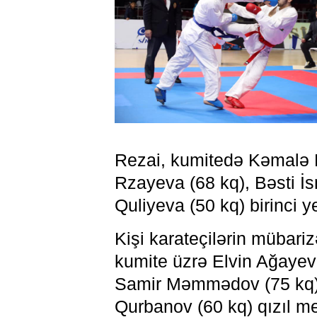
Rezai, kumitedə Kəmalə 
Rzayeva (68 kq), Bəsti İs
Quliyeva (50 kq) birinci y
Kişi karateçilərin mübari
kumite üzrə Elvin Ağayev 
Samir Məmmədov (75 kq),
Qurbanov (60 kq) qızıl me