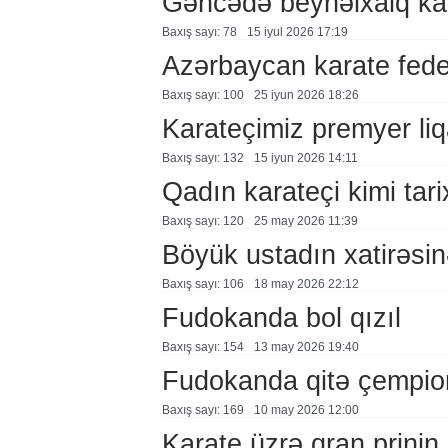
Gəncədə beynəlxalq kara
Baxış sayı: 78
15 i̇yul 2026 17:19
Azərbaycan karate fede
Baxış sayı: 100
25 i̇yun 2026 18:26
Karateçimiz premyer liq
Baxış sayı: 132
15 i̇yun 2026 14:11
Qadın karateçi kimi tar
Baxış sayı: 120
25 may 2026 11:39
Böyük ustadın xatirəsinə
Baxış sayı: 106
18 may 2026 22:12
Fudokanda bol qızıl
Baxış sayı: 154
13 may 2026 19:40
Fudokanda qitə çempio
Baxış sayı: 169
10 may 2026 12:00
Karate üzrə qran prinin 