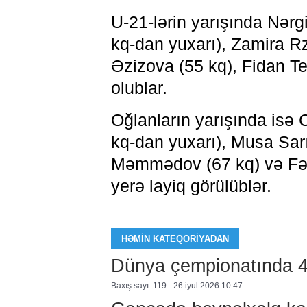
U-21-lərin yarışında Nə
kq-dan yuxarı), Zamira Rz
Əzizova (55 kq), Fidan Te
olublar.
Oğlanların yarışında isə
kq-dan yuxarı), Musa Sarı
Məmmədov (67 kq) və Fəri
yerə layiq görülüblər.
HƏMIN KATEQORIYADAN
Dünya çempionatında 
Baxış sayı: 119
26 i̇yul 2026 10:47