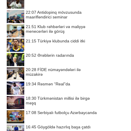
22:07
Antidopinq mövzusunda
maarifləndirici seminar
21:51
Klub rəhbərləri və maliyyə
menecerləri ilə görüş
21:15
Türkiyə klubunda ciddi itki
20:52
Ərəblərin radarında
20:28
FİDE nümayəndələri ilə
müzakirə
19:34
Rəsmən “Real”da
18:30
Türkmənistan millisi ilə birgə
məşq
17:08
Serbiyalı futbolçu Azərbaycanda
16:45
Göygöldə hazırlıq başa çatdı