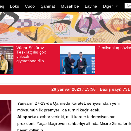
əş
Boks
Cüdo
Şahmat
Müsahibə
Layihə
Digər
2 milyonluq sözləşmə
Azərb
Avqust 04, 2026
Baxış sayı: 80
Avqust 04, 2026
Ba
idmanç
dələdu
davam 
ildə b
çevril
26 yanvar 2023 / 15:56
Baxış sayı: 731
Yanvarın 27-29-da Qahirədə Karate1 seriyasından yeni
mövsümün ilk premyer liqa turniri keçiriləcək.
Allsport.az
xəbər verir ki, milli karate federasiyasının
prezidenti Yaşar Bəşirovun rəhbərliyi altında Misirə 25 nəfərli
heyət yollanıb.