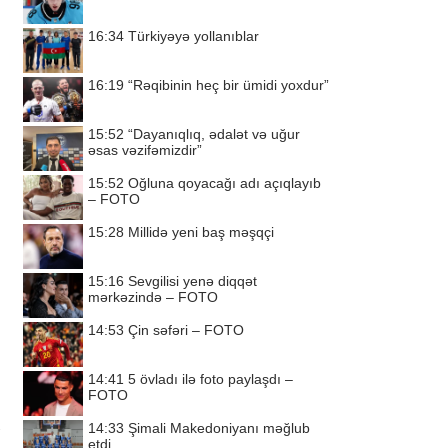
16:34
Türkiyəyə yollanıblar
16:19
“Rəqibinin heç bir ümidi yoxdur”
15:52
“Dayanıqlıq, ədalət və uğur
əsas vəzifəmizdir”
15:52
Oğluna qoyacağı adı açıqlayıb
– FOTO
15:28
Millidə yeni baş məşqçi
15:16
Sevgilisi yenə diqqət
mərkəzində – FOTO
14:53
Çin səfəri – FOTO
14:41
5 övladı ilə foto paylaşdı –
FOTO
14:33
Şimali Makedoniyanı məğlub
etdi