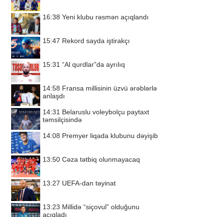
16:38
Yeni klubu rəsmən açıqlandı
15:47
Rekord sayda iştirakçı
15:31
“Al qurdlar”da ayrılıq
14:58
Fransa millisinin üzvü ərəblərlə
anlaşdı
14:31
Belaruslu voleybolçu paytaxt
təmsilçisində
14:08
Premyer liqada klubunu dəyişib
13:50
Cəza tətbiq olunmayacaq
13:27
UEFA-dan təyinat
13:23
Millidə “siçovul” olduğunu
açıqladı