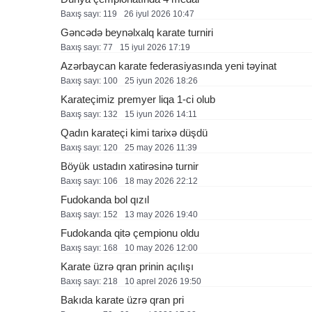
Baxış sayı: 119
26 i̇yul 2026 10:47
Gəncədə beynəlxalq karate turniri
Baxış sayı: 77
15 i̇yul 2026 17:19
Azərbaycan karate federasiyasında yeni təyinat
Baxış sayı: 100
25 i̇yun 2026 18:26
Karateçimiz premyer liqa 1-ci olub
Baxış sayı: 132
15 i̇yun 2026 14:11
Qadın karateçi kimi tarixə düşdü
Baxış sayı: 120
25 may 2026 11:39
Böyük ustadın xatirəsinə turnir
Baxış sayı: 106
18 may 2026 22:12
Fudokanda bol qızıl
Baxış sayı: 152
13 may 2026 19:40
Fudokanda qitə çempionu oldu
Baxış sayı: 168
10 may 2026 12:00
Karate üzrə qran prinin açılışı
Baxış sayı: 218
10 aprel 2026 19:50
Bakıda karate üzrə qran pri