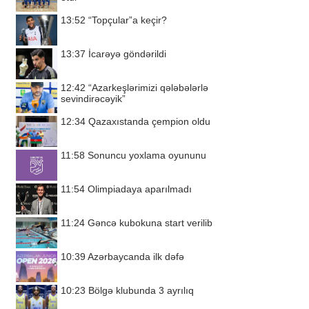
13:52
“Topçular”a keçir?
13:37
İcarəyə göndərildi
12:42
“Azarkeşlərimizi qələbələrlə
sevindirəcəyik”
12:34
Qazaxıstanda çempion oldu
11:58
Sonuncu yoxlama oyununu
11:54
Olimpiadaya aparılmadı
11:24
Gəncə kubokuna start verilib
10:39
Azərbaycanda ilk dəfə
10:23
Bölgə klubunda 3 ayrılıq