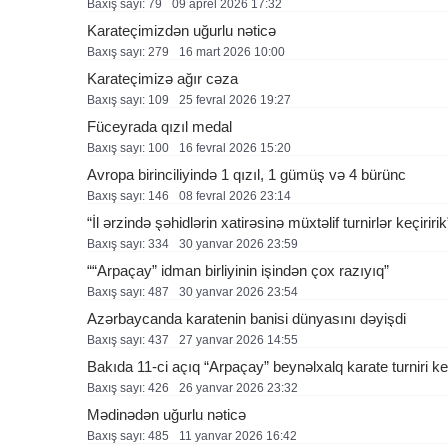
Baxış sayı: 79
09 aprel 2026 17:32
Karateçimizdən uğurlu nəticə
Baxış sayı: 279
16 mart 2026 10:00
Karateçimizə ağır cəza
Baxış sayı: 109
25 fevral 2026 19:27
Füceyrada qızıl medal
Baxış sayı: 100
16 fevral 2026 15:20
Avropa birinciliyində 1 qızıl, 1 gümüş və 4 bürünc
Baxış sayı: 146
08 fevral 2026 23:14
“İl ərzində şəhidlərin xatirəsinə müxtəlif turnirlər keçiririk
Baxış sayı: 334
30 yanvar 2026 23:59
““Arpaçay” idman birliyinin işindən çox razıyıq”
Baxış sayı: 487
30 yanvar 2026 23:54
Azərbaycanda karatenin banisi dünyasını dəyişdi
Baxış sayı: 437
27 yanvar 2026 14:55
Bakıda 11-ci açıq “Arpaçay” beynəlxalq karate turniri ke
Baxış sayı: 426
26 yanvar 2026 23:32
Mədinədən uğurlu nəticə
Baxış sayı: 485
11 yanvar 2026 16:42