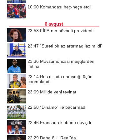
10:00
Komandası heç-heçə etdi
6 avqust
23:53
FİFA-nın növbəti prezidenti
23:47
“Sürəti bir az artırmaq lazım idi”
23:36
Mövsümöncəsi məşqlərdən
imtina
23:14
Rus dilində danışdığı üçün
cərimələndi
23:09
Millidə yeni təyinat
22:58
“Dinamo” ilə bacarmadı
22:46
Fransada klubunu dəyişdi
22:29
Daha 6 il “Real”da