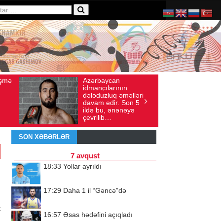
aycan
Ad gününü vətənində
xış sayı: 136
İyul 30, 2026
Baxış sayı: 238
ılarının
qeyd etməsə də,
zluq əməlləri
ürəyi hər zaman
edir. Son 5
doğma yurdu ilə
u, ənənəyə
döyünür
ib…
SON XƏBƏRLƏR
7 avqust
18:33
Yollar ayrıldı
17:29
Daha 1 il “Gəncə”də
k
16:57
Əsas hədəfini açıqladı