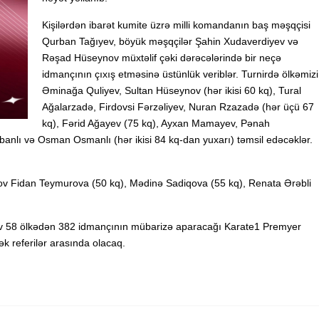
Kişilərdən ibarət kumite üzrə milli komandanın baş məşqçisi
Qurban Tağıyev, böyük məşqçilər Şahin Xudaverdiyev və
Rəşad Hüseynov müxtəlif çəki dərəcələrində bir neçə
idmançının çıxış etməsinə üstünlük veriblər. Turnirdə ölkəmizi
Əminağa Quliyev, Sultan Hüseynov (hər ikisi 60 kq), Tural
Ağalarzadə, Firdovsi Fərzəliyev, Nuran Rzazadə (hər üçü 67
kq), Fərid Ağayev (75 kq), Ayxan Mamayev, Pənah
anlı və Osman Osmanlı (hər ikisi 84 kq-dan yuxarı) təmsil edəcəklər.
ov Fidan Teymurova (50 kq), Mədinə Sadiqova (55 kq), Renata Ərəbli
v 58 ölkədən 382 idmançının mübarizə aparacağı Karate1 Premyer
ək referilər arasında olacaq.