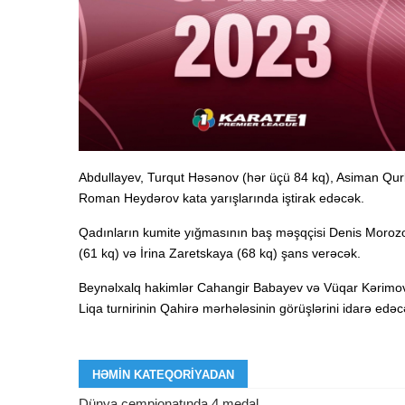
Abdullayev, Turqut Həsənov (hər üçü 84 kq), Asiman Qurb
Roman Heydərov kata yarışlarında iştirak edəcək.
Qadınların kumite yığmasının baş məşqçisi Denis Moroz
(61 kq) və İrina Zaretskaya (68 kq) şans verəcək.
Beynəlxalq hakimlər Cahangir Babayev və Vüqar Kərimo
Liqa turnirinin Qahirə mərhələsinin görüşlərini idarə edəc
HƏMIN KATEQORIYADAN
Dünya çempionatında 4 medal