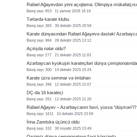
Rafael Ağayevdən yeni açıqlama: Olimpiya mükafatçıs
Baxış sayı: 853
11 yanvar 2026 16:16
Tərtərdə karate klubu
Baxış sayı: 383
30 dekabr 2025 20:59
Karate dünyasından Rafael Ağayevə dəstək! Azərbaycan
Baxış sayı: 984
28 dekabr 2025 13:12
Açılışda nələr oldu?
Baxış sayı: 277
21 dekabr 2025 11:03
Azərbaycan kyokuşin karateçiləri dünya çempionatında u
Baxış sayı: 300
14 dekabr 2025 15:24
Karate üzrə seminar və imtahan
Baxış sayı: 396
12 dekabr 2025 22:07
DÇ-da 16 karateçi
Baxış sayı: 261
12 dekabr 2025 21:20
Rafael Ağayev – Azərbaycanın fəxri, yoxsa “düşmən”i? 
Baxış sayı: 1611
10 dekabr 2025 23:59
İrina Zaretska üçüncü oldu
Baxış sayı: 332
30 noyabr 2025 23:49
Qazimiz dünya çempionatının fəxri kürsündə