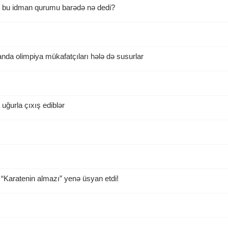
ı bu idman qurumu barədə nə dedi?
da olimpiya mükafatçıları hələ də susurlar
ğurla çıxış ediblər
“Karatenin almazı” yenə üsyan etdi!