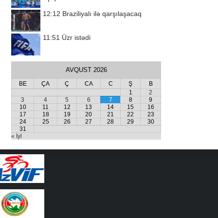
12:12
Braziliyalı ilə qarşılaşacaq
11:51
Üzr istədi
AVQUST 2026
BE
ÇA
Ç
CA
C
Ş
B
1
2
3
4
5
6
7
8
9
10
11
12
13
14
15
16
17
18
19
20
21
22
23
24
25
26
27
28
29
30
31
« İyl