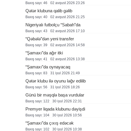
Baxış sayı: 46
02 avqust 2026 23:26
Qətər klubuna qalib gəlib
Baxış sayı: 40
02 avqust 2026 21:25
Nigeriyalı futbolçu “Sabah”da
Baxış sayı: 43
02 avqust 2026 17:10
“Qəbələ”dən yeni transfer
Baxış sayı: 39
02 avqust 2026 14:58
“Şamaxı”da ağır itki
Baxış sayı: 41
02 avqust 2026 13:38
“Şamaxı”da oynayacaq
Baxış sayı: 83
31 i̇yul 2026 21:49
Qətər klubu ilə oyunu ləğv edilib
Baxış sayı: 56
31 i̇yul 2026 18:26
Günü bir məşqlə başa vurdular
Baxış sayı: 122
30 i̇yul 2026 22:31
Premyer liqada klubunu dəyişdi
Baxış sayı: 104
30 i̇yul 2026 10:56
“Şamaxı”da çıxış edəcək
Baxış sayı: 102
30 i̇yul 2026 10:38