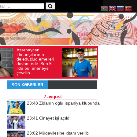
Ad gününü vətənində
36
İyul 30, 2026
Baxış sayı: 238
qeyd etməsə də,
ri
ürəyi hər zaman
5
doğma yurdu ilə
döyünür
SON XƏBƏRLƏR
7 avqust
23:48
Zidanın oğlu İspaniya klubunda
23:41
Cinayət işi açıldı
23:02
Müqaviləsinə xitam verilib