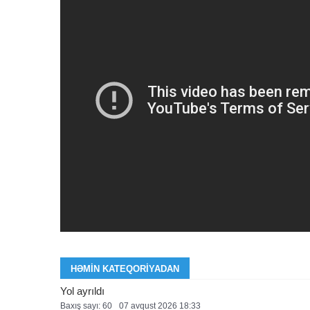
HƏMIN KATEQORIYADAN
Yol ayrıldı
Baxış sayı: 60
07 avqust 2026 18:33