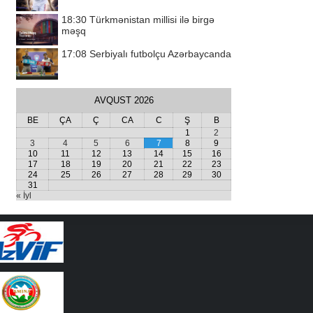
18:30
Türkmənistan millisi ilə birgə
məşq
17:08
Serbiyalı futbolçu Azərbaycanda
AVQUST 2026
BE
ÇA
Ç
CA
C
Ş
B
1
2
3
4
5
6
7
8
9
10
11
12
13
14
15
16
17
18
19
20
21
22
23
24
25
26
27
28
29
30
31
« İyl