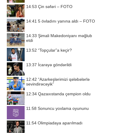
14:53
Çin səfəri – FOTO
14:41
5 övladını yanına aldı – FOTO
14:33
Şimali Makedoniyanı məğlub
etdi
13:52
“Topçular”a keçir?
13:37
İcarəyə göndərildi
12:42
“Azarkeşlərimizi qələbələrlə
sevindirəcəyik”
12:34
Qazaxıstanda çempion oldu
11:58
Sonuncu yoxlama oyununu
11:54
Olimpiadaya aparılmadı