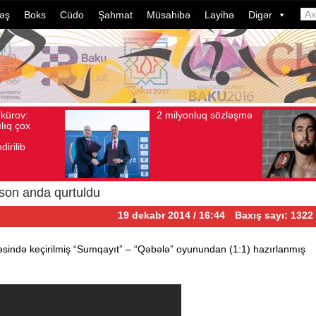
əş
Boks
Cüdo
Şahmat
Müsahibə
Layihə
Digər
2 milyonluq sözləşmə
Azərbaycan
t 04, 2026
Baxış sayı: 80
Avqust 04, 2026
Baxış sayı: 1
idmançılarının
dələduzluq əməllə
davam edir. Son 
ildə bu, ənənəyə
çevrilib…
son anda qurtuldu
19 dekabr 2014 / 16:44
Baxış sayı: 1322
ivəsində keçirilmiş “Sumqayıt” – “Qəbələ” oyunundan (1:1) hazırlanmış