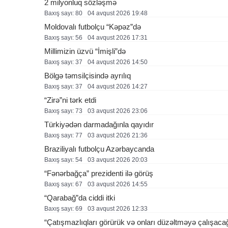
2 milyonluq sözləşmə
Baxış sayı: 80
04 avqust 2026 19:48
Moldovalı futbolçu “Kəpəz”də
Baxış sayı: 56
04 avqust 2026 17:31
Millimizin üzvü “İmişli”də
Baxış sayı: 37
04 avqust 2026 14:50
Bölgə təmsilçisində ayrılıq
Baxış sayı: 37
04 avqust 2026 14:27
“Zirə”ni tərk etdi
Baxış sayı: 73
03 avqust 2026 23:06
Türkiyədən darmadağınla qayıdır
Baxış sayı: 77
03 avqust 2026 21:36
Braziliyalı futbolçu Azərbaycanda
Baxış sayı: 54
03 avqust 2026 20:03
“Fənərbağça” prezidenti ilə görüş
Baxış sayı: 67
03 avqust 2026 14:55
“Qarabağ”da ciddi itki
Baxış sayı: 69
03 avqust 2026 12:33
“Çatışmazlıqları görürük və onları düzəltməyə çalışaca