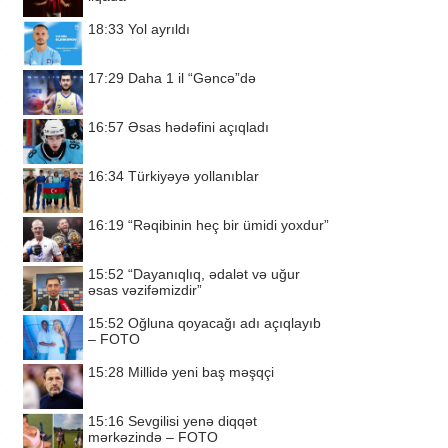
18:33
Yol ayrıldı
17:29
Daha 1 il “Gəncə”də
16:57
Əsas hədəfini açıqladı
16:34
Türkiyəyə yollanıblar
16:19
“Rəqibinin heç bir ümidi yoxdur”
15:52
“Dayanıqlıq, ədalət və uğur
əsas vəzifəmizdir”
15:52
Oğluna qoyacağı adı açıqlayıb
– FOTO
15:28
Millidə yeni baş məşqçi
15:16
Sevgilisi yenə diqqət
mərkəzində – FOTO