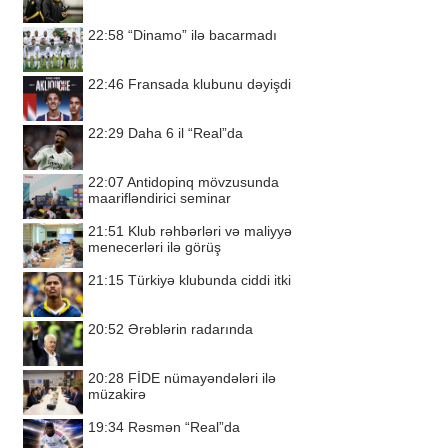
22:58
“Dinamo” ilə bacarmadı
22:46
Fransada klubunu dəyişdi
22:29
Daha 6 il “Real”da
22:07
Antidopinq mövzusunda
maarifləndirici seminar
21:51
Klub rəhbərləri və maliyyə
menecerləri ilə görüş
21:15
Türkiyə klubunda ciddi itki
20:52
Ərəblərin radarında
20:28
FİDE nümayəndələri ilə
müzakirə
19:34
Rəsmən “Real”da