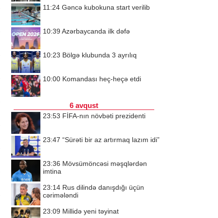
11:24
Gəncə kubokuna start verilib
10:39
Azərbaycanda ilk dəfə
10:23
Bölgə klubunda 3 ayrılıq
10:00
Komandası heç-heçə etdi
6 avqust
23:53
FİFA-nın növbəti prezidenti
23:47
“Sürəti bir az artırmaq lazım idi”
23:36
Mövsümöncəsi məşqlərdən
imtina
23:14
Rus dilində danışdığı üçün
cərimələndi
23:09
Millidə yeni təyinat