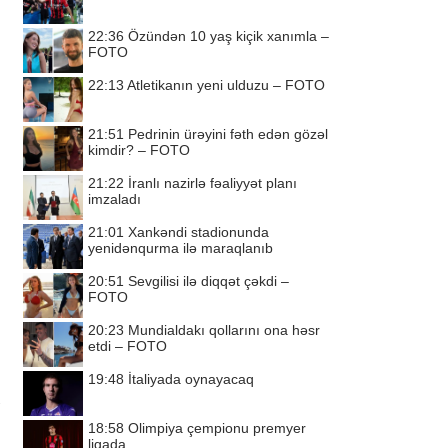
22:36
Özündən 10 yaş kiçik xanımla –
FOTO
22:13
Atletikanın yeni ulduzu – FOTO
21:51
Pedrinin ürəyini fəth edən gözəl
kimdir? – FOTO
21:22
İranlı nazirlə fəaliyyət planı
imzaladı
21:01
Xankəndi stadionunda
yenidənqurma ilə maraqlanıb
20:51
Sevgilisi ilə diqqət çəkdi –
FOTO
20:23
Mundialdakı qollarını ona həsr
etdi – FOTO
19:48
İtaliyada oynayacaq
18:58
Olimpiya çempionu premyer
liqada