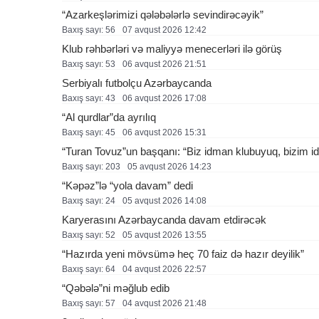
“Azarkeşlərimizi qələbələrlə sevindirəcəyik”
Baxış sayı: 56
07 avqust 2026 12:42
Klub rəhbərləri və maliyyə menecerləri ilə görüş
Baxış sayı: 53
06 avqust 2026 21:51
Serbiyalı futbolçu Azərbaycanda
Baxış sayı: 43
06 avqust 2026 17:08
“Al qurdlar”da ayrılıq
Baxış sayı: 45
06 avqust 2026 15:31
“Turan Tovuz”un başqanı: “Biz idman klubuyuq, bizim ide
Baxış sayı: 203
05 avqust 2026 14:23
“Kəpəz”lə “yola davam” dedi
Baxış sayı: 24
05 avqust 2026 14:08
Karyerasını Azərbaycanda davam etdirəcək
Baxış sayı: 52
05 avqust 2026 13:55
“Hazırda yeni mövsümə heç 70 faiz də hazır deyilik”
Baxış sayı: 64
04 avqust 2026 22:57
“Qəbələ”ni məğlub edib
Baxış sayı: 57
04 avqust 2026 21:48