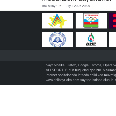
Baxış sayı: 96
19 i̇yul 2026 20:09
Sayt Mozilla Firefox, Google Chrome, Opera və 
ALLSPORT. Bütün hüquqları qorunur. Məlumatda
internet səhifələrində istifadə edildikdə müvaf
www.ehlibeyt-aka.com
saytına istinad olunub.