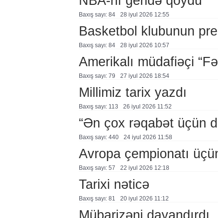
NBA-nı geridə qoydu
Baxış sayı: 84
28 i̇yul 2026 12:55
Basketbol klubunun prezi
Baxış sayı: 84
28 i̇yul 2026 10:57
Amerikalı müdafiəçi “F
Baxış sayı: 79
27 i̇yul 2026 18:54
Millimiz tarix yazdı
Baxış sayı: 113
26 i̇yul 2026 11:52
“Ən çox rəqabət üçün 
Baxış sayı: 440
24 i̇yul 2026 11:58
Avropa çempionatı üçü
Baxış sayı: 57
22 i̇yul 2026 12:18
Tarixi nəticə
Baxış sayı: 81
20 i̇yul 2026 11:12
Mübarizəni dayandırdı