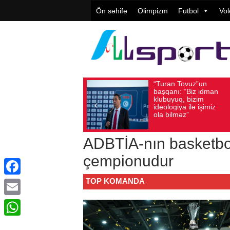
Ön səhifə
Olimpizm
Futbol
Vol
“Turan Tovuz”un
Vüqa
Avqust 05, 2026
Baxış sayı: 209
Avqust 05, 2026
başqanı: “Biz idman
Təşki
klubuyuq, bizim
yüks
ideologiya ilə işimiz
qiymə
ola bilməz”
ADBTİA-nın basketbol
çempionudur
TOP KOMANDA
Facebook
Email
WhatsApp