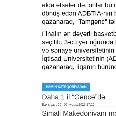
əldə etsələr də, onlar bu
dönüş edən ADBTİA-nın b
qazanaraq, “Tamgənc” təl
Finalın ən dəyərli baske
seçilib. 3-cü yer uğrunda
və sənaye universitetin
İqtisad Universitetinin (
qazanaraq, liqanın bürünc
HƏMIN KATEQORIYADAN
Daha 1 il “Gəncə”də
Baxış sayı: 65
07 avqust 2026 17:29
Şimali Makedoniyanı mə