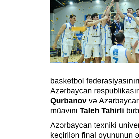
basketbol federasiyasını
Azərbaycan respublikasın
Qurbanov
və Azərbaycan 
müavini
Taleh Tahirli
birb
Azərbaycan texniki univer
keçirilən final oyununun 