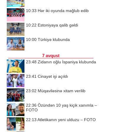
10:33
Hər iki oyunda məğlub edib
10:22
Estoniyaya qalib gəldi
10:00
Türkiyə klubunda
7 avqust
23:48
Zidanın oğlu İspaniya klubunda
23:41
Cinayət işi açıldı
23:02
Müqaviləsinə xitam verilib
22:36
Özündən 10 yaş kiçik xanımla –
FOTO
22:13
Atletikanın yeni ulduzu – FOTO