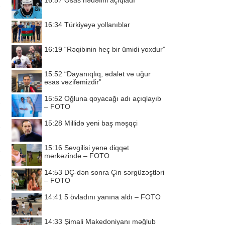
16:57
Əsas hədəfini açıqladı
16:34
Türkiyəyə yollanıblar
16:19
“Rəqibinin heç bir ümidi yoxdur”
15:52
“Dayanıqlıq, ədalət və uğur
əsas vəzifəmizdir”
15:52
Oğluna qoyacağı adı açıqlayıb
– FOTO
15:28
Millidə yeni baş məşqçi
15:16
Sevgilisi yenə diqqət
mərkəzində – FOTO
14:53
DÇ-dən sonra Çin sərgüzəştləri
– FOTO
14:41
5 övladını yanına aldı – FOTO
14:33
Şimali Makedoniyanı məğlub