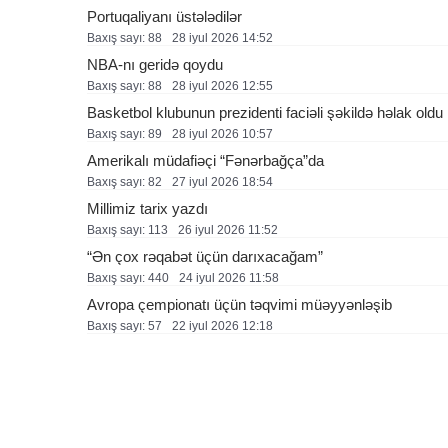
Portuqaliyanı üstələdilər
Baxış sayı: 88
28 i̇yul 2026 14:52
NBA-nı geridə qoydu
Baxış sayı: 88
28 i̇yul 2026 12:55
Basketbol klubunun prezidenti faciəli şəkildə həlak oldu
Baxış sayı: 89
28 i̇yul 2026 10:57
Amerikalı müdafiəçi “Fənərbağça”da
Baxış sayı: 82
27 i̇yul 2026 18:54
Millimiz tarix yazdı
Baxış sayı: 113
26 i̇yul 2026 11:52
“Ən çox rəqabət üçün darıxacağam”
Baxış sayı: 440
24 i̇yul 2026 11:58
Avropa çempionatı üçün təqvimi müəyyənləşib
Baxış sayı: 57
22 i̇yul 2026 12:18