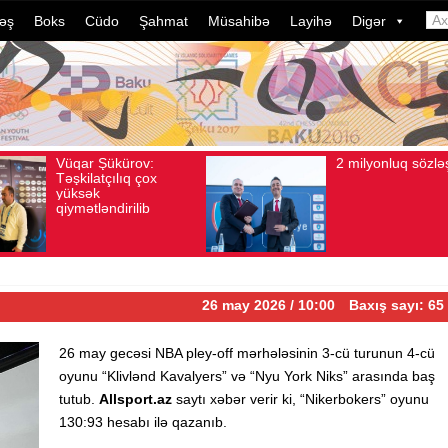
əş
Boks
Cüdo
Şahmat
Müsahibə
Layihə
Digər
2 milyonluq sözləşmə
Azərbayc
Avqust 04, 2026
Baxış sayı: 80
Avqust 04, 2026
Baxış
idmançıla
dələduzlu
davam edi
ildə bu, 
çevrilib…
26 may 2026 / 10:00
Baxış sayı: 65
26 may gecəsi NBA pley-off mərhələsinin 3-cü turunun 4-cü
oyunu “Klivlənd Kavalyers” və “Nyu York Niks” arasında baş
tutub.
Allsport.az
saytı xəbər verir ki, “Nikerbokers” oyunu
130:93 hesabı ilə qazanıb.