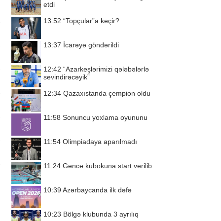
etdi
13:52
“Topçular”a keçir?
13:37
İcarəyə göndərildi
12:42
“Azarkeşlərimizi qələbələrlə
sevindirəcəyik”
12:34
Qazaxıstanda çempion oldu
11:58
Sonuncu yoxlama oyununu
11:54
Olimpiadaya aparılmadı
11:24
Gəncə kubokuna start verilib
10:39
Azərbaycanda ilk dəfə
10:23
Bölgə klubunda 3 ayrılıq