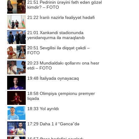
21:51
Pedrinin ürəyini fəth edən gözəl
kimdir? – FOTO
21:22
İranlı nazirlə fəaliyyət hədəfi
21:01
Xankəndi stadionunda
yenidənqurma ilə maraqlanıb
20:51
Sevgilisi ilə diqqət çəkdi –
FOTO
20:23
Mundialdakı qollarını ona həsr
etdi – FOTO
19:48
İtaliyada oynayacaq
18:58
Olimpiya çempionu premyer
liqada
18:33
Yol ayrıldı
17:29
Daha 1 il “Gəncə”də