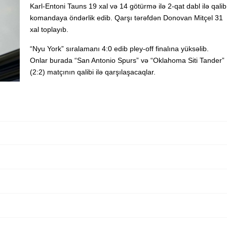
Karl-Entoni Tauns 19 xal və 14 götürmə ilə 2-qat dabl ilə qalib
komandaya öndərlik edib. Qarşı tərəfdən Donovan Mitçel 31
xal toplayıb.
“Nyu York” sıralamanı 4:0 edib pley-off finalına yüksəlib.
Onlar burada “San Antonio Spurs” və “Oklahoma Siti Tander”
(2:2) matçının qalibi ilə qarşılaşacaqlar.