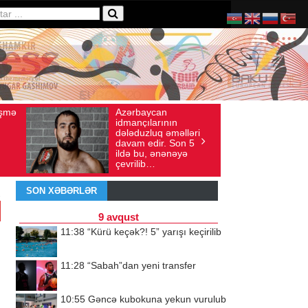
an
Ad gününü vətənində
 sayı: 136
İyul 30, 2026
Baxış sayı: 238
rının
qeyd etməsə də,
q əməlləri
ürəyi hər zaman
r. Son 5
doğma yurdu ilə
ənənəyə
döyünür
SON XƏBƏRLƏR
9 avqust
11:38
“Kürü keçək?! 5” yarışı keçirilib
11:28
“Sabah”dan yeni transfer
10:55
Gəncə kubokuna yekun vurulub