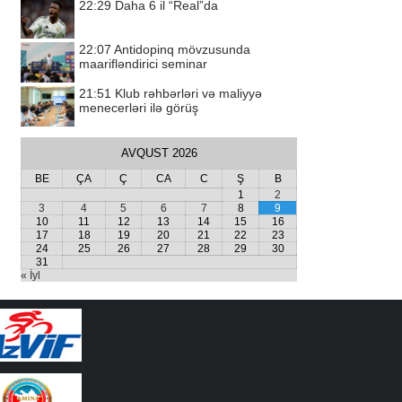
22:29
Daha 6 il “Real”da
22:07
Antidopinq mövzusunda
maarifləndirici seminar
21:51
Klub rəhbərləri və maliyyə
menecerləri ilə görüş
AVQUST 2026
BE
ÇA
Ç
CA
C
Ş
B
1
2
3
4
5
6
7
8
9
10
11
12
13
14
15
16
17
18
19
20
21
22
23
24
25
26
27
28
29
30
31
« İyl