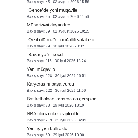
Baxış sayı: 45
02 avqust 2026 15:58
“Gəncə”də yeni müqavilə
Baxış sayı: 45
02 avqust 2026 11:56
Mübarizəni dayandırdı
Baxış sayı: 39
02 avqust 2026 10:15
“Qızıl ötürmə”nin müəllifi vəfat etdi
Baxış sayı: 29
30 i̇yul 2026 23:02
“Bavariya”nı seçdi
Baxış sayı: 115
30 i̇yul 2026 18:24
Yeni müqavilə
Baxış sayı: 128
30 i̇yul 2026 16:51
Karyerasını başa vurdu
Baxış sayı: 122
30 i̇yul 2026 11:06
Basketboldan kənarda da çempion
Baxış sayı: 78
29 i̇yul 2026 18:19
NBA ulduzu ilə sevgili oldu
Baxış sayı: 219
29 i̇yul 2026 14:39
Yeni iş yeri bəlli oldu
Baxış sayı: 69
29 i̇yul 2026 10:00