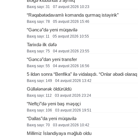
Bölgə klubunda 3 ayrılıq
Baxış sayı: 31
07 avqust 2026 10:23
“Rəqabətədavamlı komanda qurmaq istəyirik”
Baxış sayı: 78
05 avqust 2026 15:46
“Gəncə”də yeni müqavilə
Baxış sayı: 11
05 avqust 2026 10:55
Tarixdə ilk dəfə
Baxış sayı: 75
04 avqust 2026 23:55
“Gəncə”dən yeni transfer
Baxış sayı: 55
04 avqust 2026 16:56
5 ildən sonra “Benfika” ilə vidalaşdı. “Onlar əbədi olara
Baxış sayı: 149
04 avqust 2026 13:42
Güllələnərək öldürüldü
Baxış sayı: 112
03 avqust 2026 23:24
“Neftçi”də yeni baş məşqçi
Baxış sayı: 106
03 avqust 2026 19:51
“Dallas”da yeni müqavilə
Baxış sayı: 70
03 avqust 2026 10:42
Millimiz İslandiyaya məğlub oldu