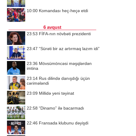
10:00
Komandası heç-heçə etdi
6 avqust
23:53
FİFA-nın növbəti prezidenti
23:47
“Sürəti bir az artırmaq lazım idi”
23:36
Mövsümöncəsi məşqlərdən
imtina
23:14
Rus dilində danışdığı üçün
cərimələndi
23:09
Millidə yeni təyinat
22:58
“Dinamo” ilə bacarmadı
22:46
Fransada klubunu dəyişdi