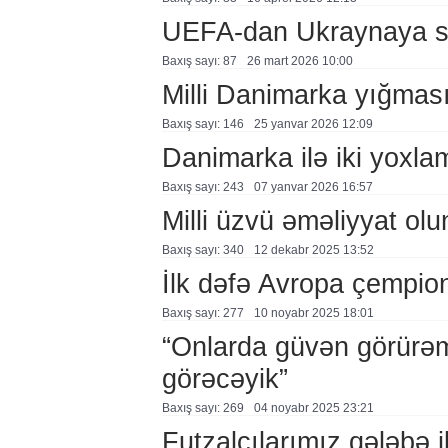
UEFA-dan Ukraynaya sə
Baxış sayı: 87
26 mart 2026 10:00
Milli Danimarka yığması
Baxış sayı: 146
25 yanvar 2026 12:09
Danimarka ilə iki yoxl
Baxış sayı: 243
07 yanvar 2026 16:57
Milli üzvü əməliyyat ol
Baxış sayı: 340
12 dekabr 2025 13:52
İlk dəfə Avropa çempio
Baxış sayı: 277
10 noyabr 2025 18:01
“Onlarda güvən görürəm
görəcəyik”
Baxış sayı: 269
04 noyabr 2025 23:21
Futzalçılarımız qələbə i