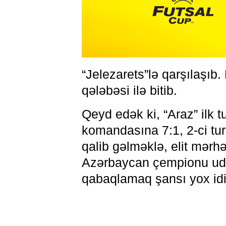
“Jelezarets”lə qarşılaşı
qələbəsi ilə bitib.
Qeyd edək ki, “Araz” ilk t
komandasına 7:1, 2-ci tu
qalib gəlməklə, elit mərh
Azərbaycan çempionu uduz
qabaqlamaq şansı yox idi