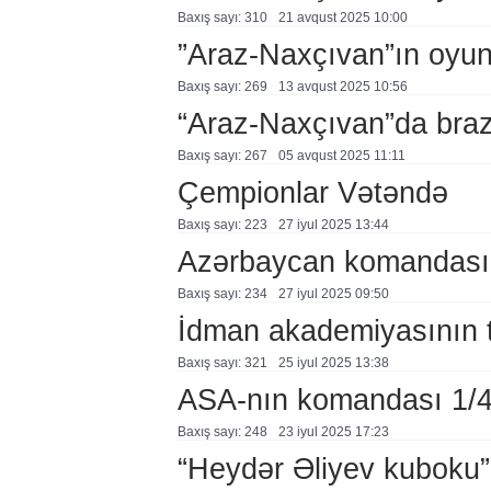
Baxış sayı: 310
21 avqust 2025 10:00
”Araz-Naxçıvan”ın oyunl
Baxış sayı: 269
13 avqust 2025 10:56
“Araz-Naxçıvan”da brazi
Baxış sayı: 267
05 avqust 2025 11:11
Çempionlar Vətəndə
Baxış sayı: 223
27 i̇yul 2025 13:44
Azərbaycan komandası 
Baxış sayı: 234
27 i̇yul 2025 09:50
İdman akademiyasının tə
Baxış sayı: 321
25 i̇yul 2025 13:38
ASA-nın komandası 1/4
Baxış sayı: 248
23 i̇yul 2025 17:23
“Heydər Əliyev kuboku