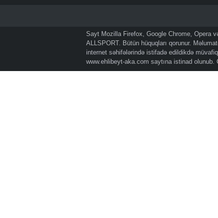
Sayt Mozilla Firefox, Google Chrome, Opera və 
ALLSPORT. Bütün hüquqları qorunur. Məlumatda
internet səhifələrində istifadə edildikdə müvaf
www.ehlibeyt-aka.com
saytına istinad olunub.