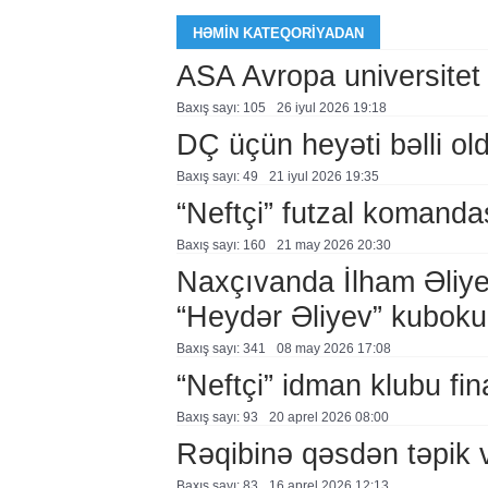
HƏMIN KATEQORIYADAN
ASA Avropa universitet
Baxış sayı: 105
26 i̇yul 2026 19:18
DÇ üçün heyəti bəlli ol
Baxış sayı: 49
21 i̇yul 2026 19:35
“Neftçi” futzal komanda
Baxış sayı: 160
21 may 2026 20:30
Naxçıvanda İlham Əliye
“Heydər Əliyev” kuboku 
Baxış sayı: 341
08 may 2026 17:08
“Neftçi” idman klubu fin
Baxış sayı: 93
20 aprel 2026 08:00
Rəqibinə qəsdən təpik 
Baxış sayı: 83
16 aprel 2026 12:13