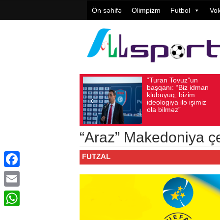
Ön səhifə
Olimpizm
Futbol
Vol
“Turan Tovuz”un
Vüqa
Avqust 05, 2026
Baxış sayı: 208
Avqust 05, 2026
başqanı: “Biz idman
Təşki
klubuyuq, bizim
yüks
ideologiya ilə işimiz
qiymə
ola bilməz”
“Araz” Makedoniya çem
FUTZAL
Facebook
Email
WhatsApp