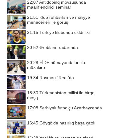
22:07
Antidopinq mövzusunda
maarifləndirici seminar
21:51
Klub rəhbərləri və maliyyə
menecerləri ilə görüş
21:15
Türkiyə klubunda ciddi itki
20:52
Ərəblərin radarında
20:28
FİDE nümayəndələri ilə
müzakirə
19:34
Rəsmən “Real”da
18:30
Türkmənistan millisi ilə birgə
məşq
17:08
Serbiyalı futbolçu Azərbaycanda
16:45
Göygöldə hazırlıq başa çatdı