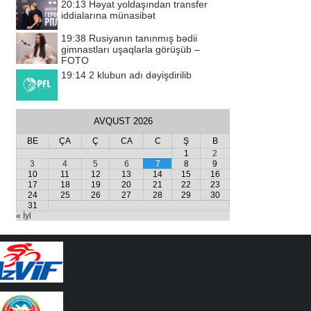
20:13
Həyat yoldaşından transfer
iddialarına münasibət
19:38
Rusiyanın tanınmış bədii
gimnastları uşaqlarla görüşüb –
FOTO
19:14
2 klubun adı dəyişdirilib
AVQUST 2026
BE
ÇA
Ç
CA
C
Ş
B
1
2
3
4
5
6
7
8
9
10
11
12
13
14
15
16
17
18
19
20
21
22
23
24
25
26
27
28
29
30
31
« İyl