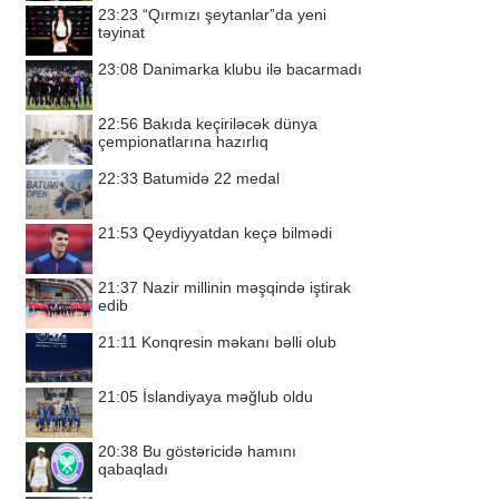
23:23
“Qırmızı şeytanlar”da yeni
təyinat
23:08
Danimarka klubu ilə bacarmadı
22:56
Bakıda keçiriləcək dünya
çempionatlarına hazırlıq
22:33
Batumidə 22 medal
21:53
Qeydiyyatdan keçə bilmədi
21:37
Nazir millinin məşqində iştirak
edib
21:11
Konqresin məkanı bəlli olub
21:05
İslandiyaya məğlub oldu
20:38
Bu göstəricidə hamını
qabaqladı