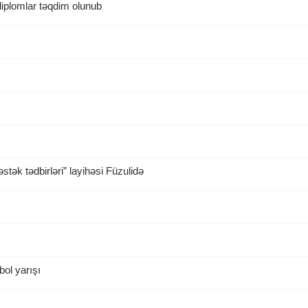
diplomlar təqdim olunub
ək tədbirləri” layihəsi Füzulidə
ol yarışı