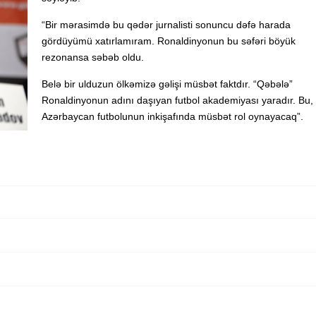
“Bir mərasimdə bu qədər jurnalisti sonuncu dəfə harada
gördüyümü xatırlamıram. Ronaldinyonun bu səfəri böyük
rezonansa səbəb oldu.
Belə bir ulduzun ölkəmizə gəlişi müsbət faktdır. “Qəbələ”
Ronaldinyonun adını daşıyan futbol akademiyası yaradır. Bu,
Azərbaycan futbolunun inkişafında müsbət rol oynayacaq”.