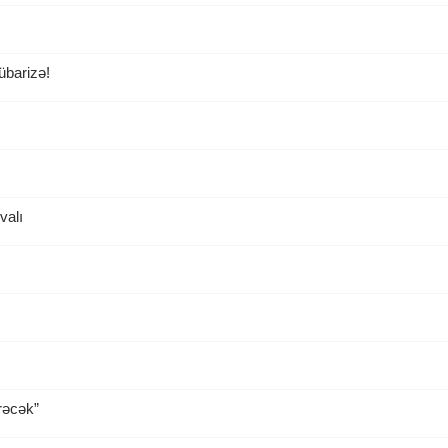
übarizə!
valı
rəcək”