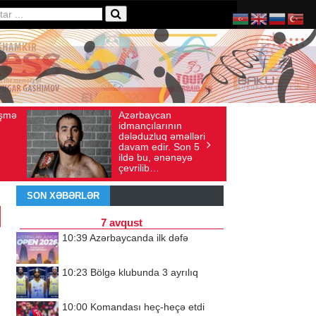
ycan
Ad gününü vətənində
ış sayı: 136
İyul 30, 2026
Baxış sayı: 238
larının
qeyd etməsə də,
luq əməlləri
ürəyi hər zaman
dir. Son 5
doğma yurdu ilə
, ənənəyə
döyünür
b…
SON XƏBƏRLƏR
7 avqust
10:39
Azərbaycanda ilk dəfə
10:23
Bölgə klubunda 3 ayrılıq
10:00
Komandası heç-heçə etdi