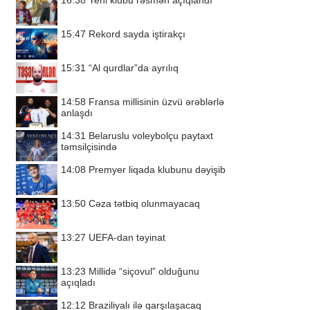
16:38
Yeni klubu rəsmən açıqlandı
15:47
Rekord sayda iştirakçı
15:31
“Al qurdlar”da ayrılıq
14:58
Fransa millisinin üzvü ərəblərlə
anlaşdı
14:31
Belaruslu voleybolçu paytaxt
təmsilçisində
14:08
Premyer liqada klubunu dəyişib
13:50
Cəza tətbiq olunmayacaq
13:27
UEFA-dan təyinat
13:23
Millidə “siçovul” olduğunu
açıqladı
12:12
Braziliyalı ilə qarşılaşacaq