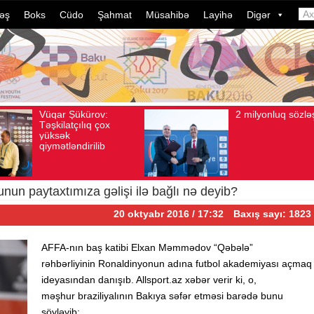
əş
Boks
Cüdo
Şahmat
Müsahibə
Layihə
Digər
2 milyonluq sözləşmə
Azərba
Avqust 04, 2026
Baxış sayı: 80
Avqust 04, 2026
Bax
idmançı
dələduz
davam e
ildə bu
çevrili
n paytaxtımıza gəlişi ilə bağlı nə deyib?
20 oktyabr 2016 / 17:32
Baxış sayı: 1823
AFFA-nın baş katibi Elxan Məmmədov “Qəbələ”
rəhbərliyinin Ronaldinyonun adına futbol akademiyası açmaq
ideyasından danışıb. Allsport.az xəbər verir ki, o,
məşhur braziliyalının Bakıya səfər etməsi barədə bunu
söyləyib: