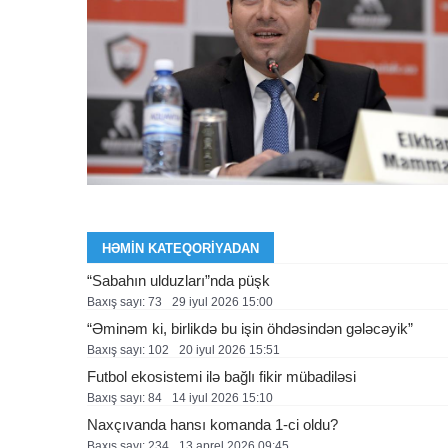
HƏMIN KATEQORIYADAN
“Sabahın ulduzları”nda püşk
Baxış sayı: 73
29 i̇yul 2026 15:00
“Əminəm ki, birlikdə bu işin öhdəsindən gələcəyik”
Baxış sayı: 102
20 i̇yul 2026 15:51
Futbol ekosistemi ilə bağlı fikir mübadiləsi
Baxış sayı: 84
14 i̇yul 2026 15:10
Naxçıvanda hansı komanda 1-ci oldu?
Baxış sayı: 234
13 aprel 2026 09:45