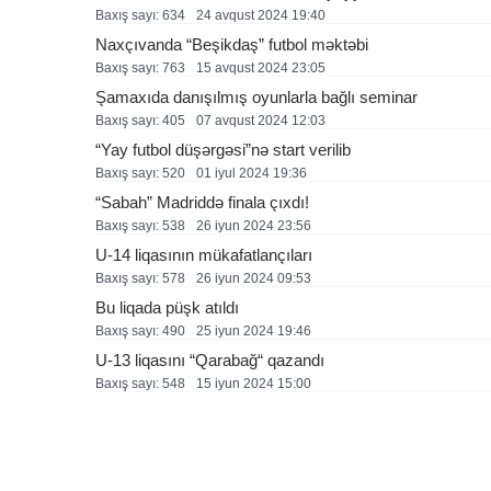
Baxış sayı: 634
24 avqust 2024 19:40
Naxçıvanda “Beşikdaş” futbol məktəbi
Baxış sayı: 763
15 avqust 2024 23:05
Şamaxıda danışılmış oyunlarla bağlı seminar
Baxış sayı: 405
07 avqust 2024 12:03
“Yay futbol düşərgəsi”nə start verilib
Baxış sayı: 520
01 i̇yul 2024 19:36
“Sabah” Madriddə finala çıxdı!
Baxış sayı: 538
26 i̇yun 2024 23:56
U-14 liqasının mükafatlançıları
Baxış sayı: 578
26 i̇yun 2024 09:53
Bu liqada püşk atıldı
Baxış sayı: 490
25 i̇yun 2024 19:46
U-13 liqasını “Qarabağ“ qazandı
Baxış sayı: 548
15 i̇yun 2024 15:00