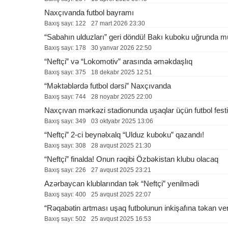
Naxçıvanda futbol bayramı
Baxış sayı: 122
27 mart 2026 23:30
“Sabahın ulduzları” geri döndü! Bakı kuboku uğrunda m
Baxış sayı: 178
30 yanvar 2026 22:50
“Neftçi” və “Lokomotiv” arasında əməkdaşlıq
Baxış sayı: 375
18 dekabr 2025 12:51
“Məktəblərdə futbol dərsi” Naxçıvanda
Baxış sayı: 744
28 noyabr 2025 22:00
Naxçıvan mərkəzi stadionunda uşaqlar üçün futbol festi
Baxış sayı: 349
03 oktyabr 2025 13:06
“Neftçi” 2-ci beynəlxalq “Ulduz kuboku” qazandı!
Baxış sayı: 308
28 avqust 2025 21:30
“Neftçi” finalda! Onun rəqibi Özbəkistan klubu olacaq
Baxış sayı: 226
27 avqust 2025 23:21
Azərbaycan klublarından tək “Neftçi” yenilmədi
Baxış sayı: 400
25 avqust 2025 22:07
“Rəqabətin artması uşaq futbolunun inkişafına təkan ve
Baxış sayı: 502
25 avqust 2025 16:53