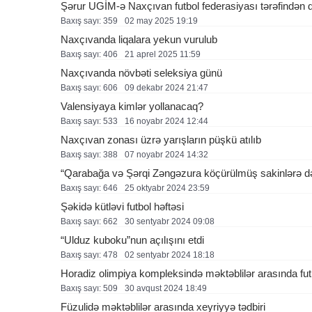
Şərur UGİM-ə Naxçıvan futbol federasiyası tərəfindən 
Baxış sayı: 359
02 may 2025 19:19
Naxçıvanda liqalara yekun vurulub
Baxış sayı: 406
21 aprel 2025 11:59
Naxçıvanda növbəti seleksiya günü
Baxış sayı: 606
09 dekabr 2024 21:47
Valensiyaya kimlər yollanacaq?
Baxış sayı: 533
16 noyabr 2024 12:44
Naxçıvan zonası üzrə yarışların püşkü atılıb
Baxış sayı: 388
07 noyabr 2024 14:32
“Qarabağa və Şərqi Zəngəzura köçürülmüş sakinlərə dəst
Baxış sayı: 646
25 oktyabr 2024 23:59
Şəkidə kütləvi futbol həftəsi
Baxış sayı: 662
30 sentyabr 2024 09:08
“Ulduz kuboku”nun açılışını etdi
Baxış sayı: 478
02 sentyabr 2024 18:18
Horadiz olimpiya kompleksində məktəblilər arasında futb
Baxış sayı: 509
30 avqust 2024 18:49
Füzulidə məktəblilər arasında xeyriyyə tədbiri