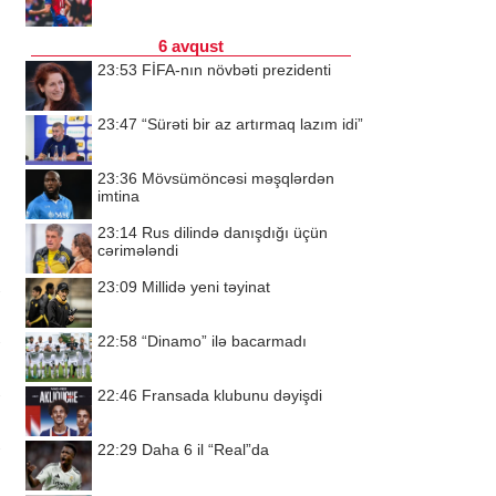
6 avqust
23:53
FİFA-nın növbəti prezidenti
23:47
“Sürəti bir az artırmaq lazım idi”
23:36
Mövsümöncəsi məşqlərdən
imtina
23:14
Rus dilində danışdığı üçün
cərimələndi
23:09
Millidə yeni təyinat
22:58
“Dinamo” ilə bacarmadı
22:46
Fransada klubunu dəyişdi
22:29
Daha 6 il “Real”da