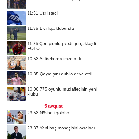
11:51
Üzr istədi
11:35
1-ci liqa klubunda
11:25
Çempionluq vədi gerçəkləşdi –
FOTO
10:53
Antirekorda imza atdı
10:35
Qayıdışını dublla qeyd etdi
10:00
775 oyunlu müdafiəçinin yeni
klubu
5 avqust
23:53
Növbəti qələbə
23:37
Yeni baş məşqçisini açıqladı