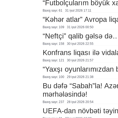
“Futbolçularım böyük xa
Baxış sayı: 61
31 i̇yul 2026 17:11
“Kəhər atlar” Avropa li
Baxış sayı: 109
31 i̇yul 2026 00:50
“Neftçi” qalib gəlsə də
Baxış sayı: 158
30 i̇yul 2026 22:55
Konfrans liqası ilə vidal
Baxış sayı: 121
30 i̇yul 2026 21:57
“Yaxşı oyunlarımızdan b
Baxış sayı: 100
29 i̇yul 2026 21:38
Bu dəfə “Sabah”la! Azə
mərhələsində!
Baxış sayı: 237
28 i̇yul 2026 20:54
UEFA-dan növbəti təyin