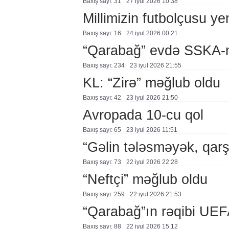
Baxış sayı: 31
27 i̇yul 2026 10:38
Millimizin futbolçusu y
Baxış sayı: 16
24 i̇yul 2026 00:21
“Qarabağ” evdə SSKA-n
Baxış sayı: 234
23 i̇yul 2026 21:55
KL: “Zirə” məğlub oldu
Baxış sayı: 42
23 i̇yul 2026 21:50
Avropada 10-cu qol
Baxış sayı: 65
23 i̇yul 2026 11:51
“Gəlin tələsməyək, qar
Baxış sayı: 73
22 i̇yul 2026 22:28
“Neftçi” məğlub oldu
Baxış sayı: 259
22 i̇yul 2026 21:53
“Qarabağ”ın rəqibi UEF
Baxış sayı: 88
22 i̇yul 2026 15:12