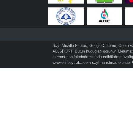
Sayt Mozilla Firefox, Google Chrome, Opera və 
ALLSPORT. Bütün hüquqları qorunur. Məlumatda
internet səhifələrində istifadə edildikdə müvaf
www.ehlibeyt-aka.com
saytına istinad olunub.