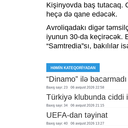
Kişinyovda baş tutacaq. 
heçə də qane edəcək.
Avroliqadakı digər təmsilçi
iyunun 30-da keçirəcək.
“Samtredia”sı, bakılılar i
HƏMIN KATEQORIYADAN
“Dinamo” ilə bacarmadı
Baxış sayı: 23
06 avqust 2026 22:58
Türkiyə klubunda ciddi i
Baxış sayı: 34
06 avqust 2026 21:15
UEFA-dan təyinat
Baxış sayı: 40
06 avqust 2026 13:27