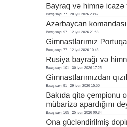
Bayraq və himnə icazə v
Baxış sayı: 77
28 i̇yul 2026 23:47
Azərbaycan komandası A
Baxış sayı: 97
12 i̇yul 2026 21:58
Gimnastlarımız Portuqa
Baxış sayı: 77
12 i̇yul 2026 10:48
Rusiya bayrağı və himni
Baxış sayı: 101
30 i̇yun 2026 17:25
Gimnastlarımızdan qızı
Baxış sayı: 91
29 i̇yun 2026 15:50
Bakıda qitə çempionu ol
mübarizə apardığını de
Baxış sayı: 165
25 i̇yun 2026 00:34
Ona gücləndirilmiş dopin