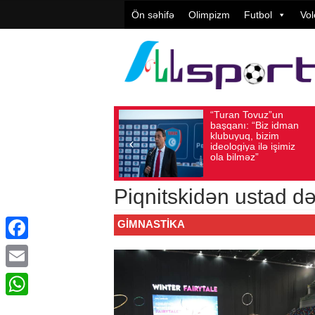
Ön səhifə
Olimpizm
Futbol
Vol
“Turan Tovuz”un
Vüqar Şü
Avqust 05, 2026
Baxış sayı: 208
Avqust 05, 2026
Baxış
başqanı: “Biz idman
Təşkilatç
klubuyuq, bizim
yüksək
ideologiya ilə işimiz
qiymətlənd
ola bilməz”
Piqnitskidən ustad də
GIMNASTIKA
Facebook
Email
WhatsApp