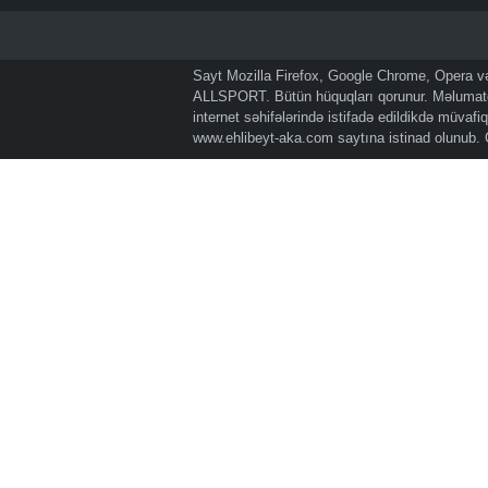
Sayt Mozilla Firefox, Google Chrome, Opera və 
ALLSPORT. Bütün hüquqları qorunur. Məlumatda
internet səhifələrində istifadə edildikdə müvaf
www.ehlibeyt-aka.com
saytına istinad olunub.