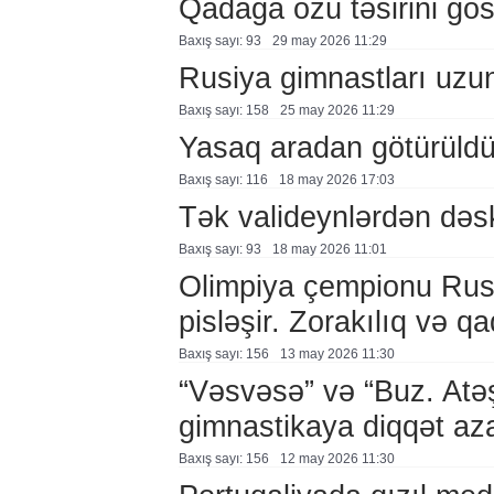
Qadağa özü təsirini göst
Baxış sayı: 93
29 may 2026 11:29
Rusiya gimnastları uzu
Baxış sayı: 158
25 may 2026 11:29
Yasaq aradan götürüld
Baxış sayı: 116
18 may 2026 17:03
Tək valideynlərdən dəs
Baxış sayı: 93
18 may 2026 11:01
Olimpiya çempionu Rusi
pisləşir. Zorakılıq və 
Baxış sayı: 156
13 may 2026 11:30
“Vəsvəsə” və “Buz. Atə
gimnastikaya diqqət aza
Baxış sayı: 156
12 may 2026 11:30