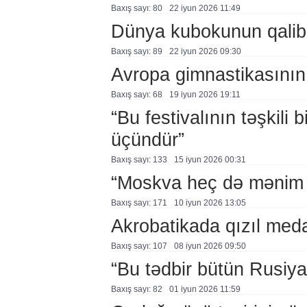
Baxış sayı: 80
22 i̇yun 2026 11:49
Dünya kubokunun qalibl
Baxış sayı: 89
22 i̇yun 2026 09:30
Avropa gimnastikasının 3
Baxış sayı: 68
19 i̇yun 2026 19:11
“Bu festivalının təşkili
üçündür”
Baxış sayı: 133
15 i̇yun 2026 00:31
“Moskva heç də mənim 
Baxış sayı: 171
10 i̇yun 2026 13:05
Akrobatikada qızıl med
Baxış sayı: 107
08 i̇yun 2026 09:50
“Bu tədbir bütün Rusiy
Baxış sayı: 82
01 i̇yun 2026 11:59