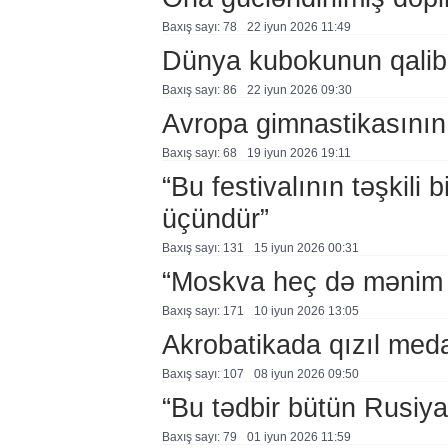
Baxış sayı: 78
22 i̇yun 2026 11:49
Dünya kubokunun qalibl
Baxış sayı: 86
22 i̇yun 2026 09:30
Avropa gimnastikasının 3
Baxış sayı: 68
19 i̇yun 2026 19:11
“Bu festivalının təşkili
üçündür”
Baxış sayı: 131
15 i̇yun 2026 00:31
“Moskva heç də mənim 
Baxış sayı: 171
10 i̇yun 2026 13:05
Akrobatikada qızıl med
Baxış sayı: 107
08 i̇yun 2026 09:50
“Bu tədbir bütün Rusiy
Baxış sayı: 79
01 i̇yun 2026 11:59