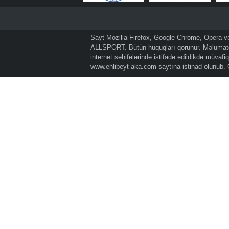
Sayt Mozilla Firefox, Google Chrome, Opera və 
ALLSPORT. Bütün hüquqları qorunur. Məlumatda
internet səhifələrində istifadə edildikdə müvaf
www.ehlibeyt-aka.com
saytına istinad olunub.