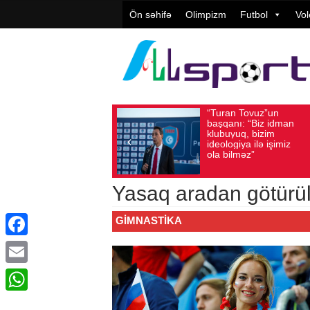
Ön səhifə
Olimpizm
Futbol
Vol
“Turan Tovuz”un
Vüqar Şük
Avqust 05, 2026
Baxış sayı: 184
Avqust 05, 2026
Baxış 
başqanı: “Biz idman
Təşkilatçıl
klubuyuq, bizim
yüksək
ideologiya ilə işimiz
qiymətləndi
ola bilməz”
Yasaq aradan götürü
GIMNASTIKA
Facebook
Email
WhatsApp