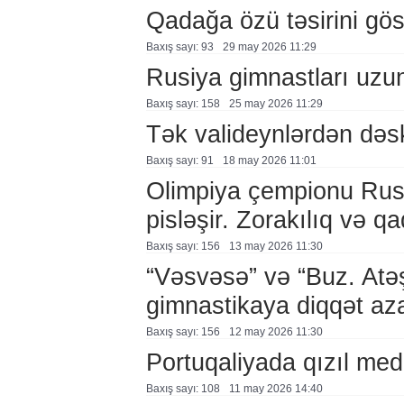
Qadağa özü təsirini göst
Baxış sayı: 93
29 may 2026 11:29
Rusiya gimnastları uzu
Baxış sayı: 158
25 may 2026 11:29
Tək valideynlərdən dəs
Baxış sayı: 91
18 may 2026 11:01
Olimpiya çempionu Rusi
pisləşir. Zorakılıq və 
Baxış sayı: 156
13 may 2026 11:30
“Vəsvəsə” və “Buz. Atə
gimnastikaya diqqət aza
Baxış sayı: 156
12 may 2026 11:30
Portuqaliyada qızıl med
Baxış sayı: 108
11 may 2026 14:40