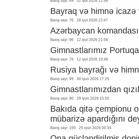
Baxış sayı: 49
31 i̇yul 2026 22:56
Bayraq və himnə icazə v
Baxış sayı: 76
28 i̇yul 2026 23:47
Azərbaycan komandası A
Baxış sayı: 96
12 i̇yul 2026 21:58
Gimnastlarımız Portuqa
Baxış sayı: 76
12 i̇yul 2026 10:48
Rusiya bayrağı və himni
Baxış sayı: 99
30 i̇yun 2026 17:25
Gimnastlarımızdan qızı
Baxış sayı: 90
29 i̇yun 2026 15:50
Bakıda qitə çempionu ol
mübarizə apardığını de
Baxış sayı: 165
25 i̇yun 2026 00:34
Ona gücləndirilmiş dopin