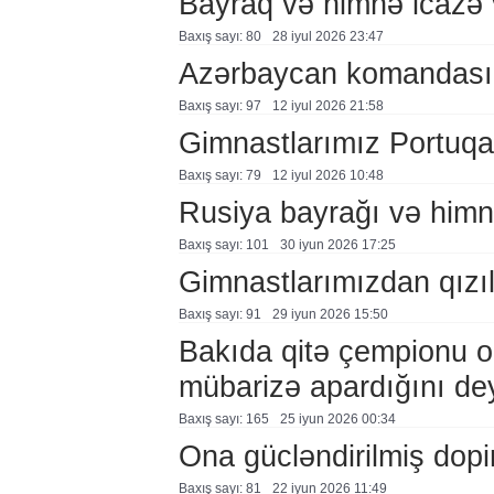
Bayraq və himnə icazə v
Baxış sayı: 80
28 i̇yul 2026 23:47
Azərbaycan komandası A
Baxış sayı: 97
12 i̇yul 2026 21:58
Gimnastlarımız Portuqa
Baxış sayı: 79
12 i̇yul 2026 10:48
Rusiya bayrağı və himni
Baxış sayı: 101
30 i̇yun 2026 17:25
Gimnastlarımızdan qızı
Baxış sayı: 91
29 i̇yun 2026 15:50
Bakıda qitə çempionu ol
mübarizə apardığını de
Baxış sayı: 165
25 i̇yun 2026 00:34
Ona gücləndirilmiş dopin
Baxış sayı: 81
22 i̇yun 2026 11:49