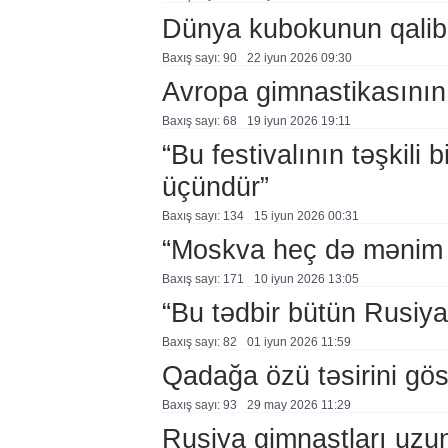
Dünya kubokunun qalibl
Baxış sayı: 90
22 i̇yun 2026 09:30
Avropa gimnastikasının 3
Baxış sayı: 68
19 i̇yun 2026 19:11
“Bu festivalının təşkili
üçündür”
Baxış sayı: 134
15 i̇yun 2026 00:31
“Moskva heç də mənim 
Baxış sayı: 171
10 i̇yun 2026 13:05
“Bu tədbir bütün Rusiy
Baxış sayı: 82
01 i̇yun 2026 11:59
Qadağa özü təsirini göst
Baxış sayı: 93
29 may 2026 11:29
Rusiya gimnastları uzu