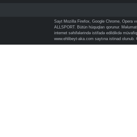
Sayt Mozilla Firefox, Google Chrome, Opera və 
ALLSPORT. Bütün hüquqları qorunur. Məlumatda
internet səhifələrində istifadə edildikdə müvaf
www.ehlibeyt-aka.com
saytına istinad olunub.