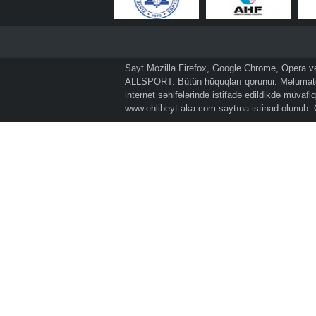
Sayt Mozilla Firefox, Google Chrome, Opera və 
ALLSPORT. Bütün hüquqları qorunur. Məlumatda
internet səhifələrində istifadə edildikdə müvaf
www.ehlibeyt-aka.com
saytına istinad olunub.