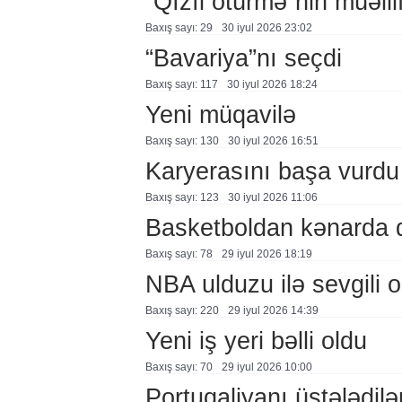
“Qızıl ötürmə”nin müəllif
Baxış sayı: 29
30 i̇yul 2026 23:02
“Bavariya”nı seçdi
Baxış sayı: 117
30 i̇yul 2026 18:24
Yeni müqavilə
Baxış sayı: 130
30 i̇yul 2026 16:51
Karyerasını başa vurdu
Baxış sayı: 123
30 i̇yul 2026 11:06
Basketboldan kənarda 
Baxış sayı: 78
29 i̇yul 2026 18:19
NBA ulduzu ilə sevgili o
Baxış sayı: 220
29 i̇yul 2026 14:39
Yeni iş yeri bəlli oldu
Baxış sayı: 70
29 i̇yul 2026 10:00
Portuqaliyanı üstələdilə