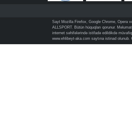
Sayt Mozilla Firefox, Google Chrome, Opera və 
ALLSPORT. Bütün hüquqları qorunur. Məlumatda
internet səhifələrində istifadə edildikdə müvaf
www.ehlibeyt-aka.com
saytına istinad olunub.