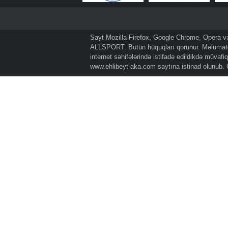
Sayt Mozilla Firefox, Google Chrome, Opera və 
ALLSPORT. Bütün hüquqları qorunur. Məlumatda
internet səhifələrində istifadə edildikdə müvaf
www.ehlibeyt-aka.com
saytına istinad olunub.