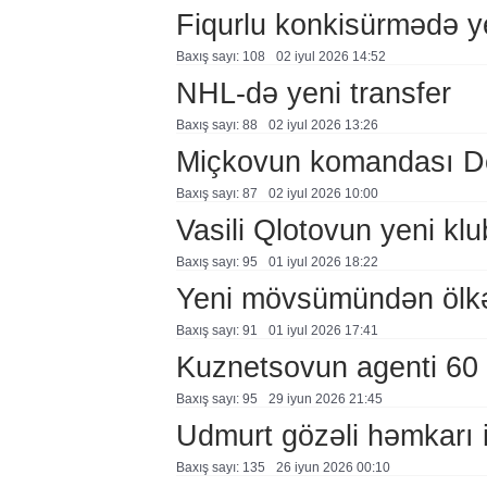
Fiqurlu konkisürmədə y
Baxış sayı: 108
02 i̇yul 2026 14:52
NHL-də yeni transfer
Baxış sayı: 88
02 i̇yul 2026 13:26
Miçkovun komandası De
Baxış sayı: 87
02 i̇yul 2026 10:00
Vasili Qlotovun yeni klu
Baxış sayı: 95
01 i̇yul 2026 18:22
Yeni mövsümündən ölkəm
Baxış sayı: 91
01 i̇yul 2026 17:41
Kuznetsovun agenti 60 
Baxış sayı: 95
29 i̇yun 2026 21:45
Udmurt gözəli həmkarı i
Baxış sayı: 135
26 i̇yun 2026 00:10