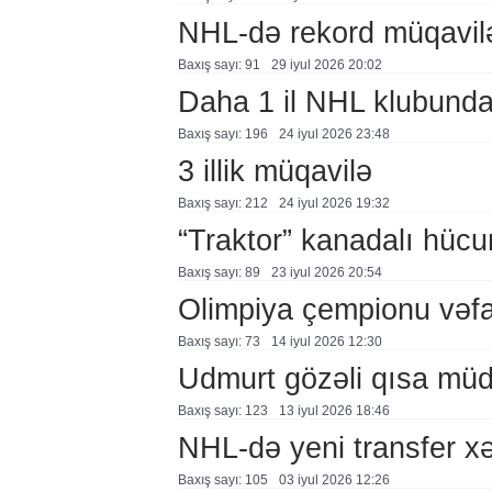
NHL-də rekord müqavil
Baxış sayı: 91
29 i̇yul 2026 20:02
Daha 1 il NHL klubund
Baxış sayı: 196
24 i̇yul 2026 23:48
3 illik müqavilə
Baxış sayı: 212
24 i̇yul 2026 19:32
“Traktor” kanadalı hücu
Baxış sayı: 89
23 i̇yul 2026 20:54
Olimpiya çempionu vəfa
Baxış sayı: 73
14 i̇yul 2026 12:30
Udmurt gözəli qısa mü
Baxış sayı: 123
13 i̇yul 2026 18:46
NHL-də yeni transfer xə
Baxış sayı: 105
03 i̇yul 2026 12:26