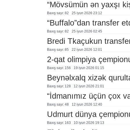
“Mövsümün ən yaxşı ki
Baxış sayı: 82
25 i̇yun 2026 23:12
“Buffalo”dan transfer et
Baxış sayı: 82
25 i̇yun 2026 02:45
Bredi Tkaçukun transfer
Baxış sayı: 85
22 i̇yun 2026 12:01
2-qat olimpiya çempionu 
Baxış sayı: 156
19 i̇yun 2026 01:15
Beynəlxalq xizək qurul
Baxış sayı: 128
12 i̇yun 2026 21:01
“İdmanımız üçün çox va
Baxış sayı: 48
12 i̇yun 2026 12:40
Udmurt dünya çempion
Baxış sayı: 163
10 i̇yun 2026 19:13