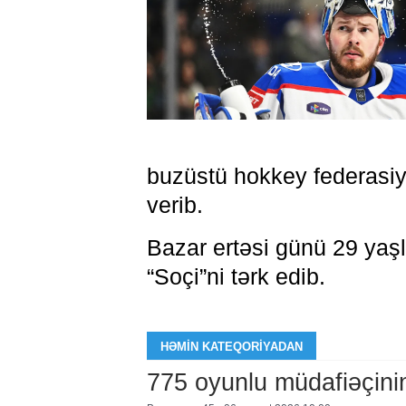
buzüstü hokkey federasiy
verib.
Bazar ertəsi günü 29 yaşl
“Soçi”ni tərk edib.
HƏMIN KATEQORIYADAN
775 oyunlu müdafiəçini