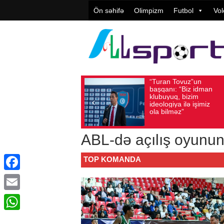
Ön səhifə
Olimpizm
Futbol
Vol
“Turan Tovuz”un
Vüqar
Avqust 05, 2026
Baxış sayı: 194
Avqust 05, 2026
Ba
başqanı: “Biz idman
Təşkil
klubuyuq, bizim
yüksə
ideologiya ilə işimiz
qiymət
ola bilməz”
ABL-də açılış oyunun
TOP KOMANDA
Facebook
Email
WhatsApp