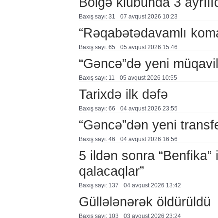
Bölgə klubunda 3 ayrılı
Baxış sayı: 31
07 avqust 2026 10:23
“Rəqabətədavamlı koma
Baxış sayı: 65
05 avqust 2026 15:46
“Gəncə”də yeni müqavi
Baxış sayı: 11
05 avqust 2026 10:55
Tarixdə ilk dəfə
Baxış sayı: 66
04 avqust 2026 23:55
“Gəncə”dən yeni transf
Baxış sayı: 46
04 avqust 2026 16:56
5 ildən sonra “Benfika” 
qalacaqlar”
Baxış sayı: 137
04 avqust 2026 13:42
Güllələnərək öldürüldü
Baxış sayı: 103
03 avqust 2026 23:24