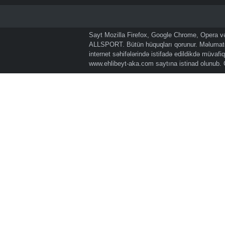
Sayt Mozilla Firefox, Google Chrome, Opera və 
ALLSPORT. Bütün hüquqları qorunur. Məlumatda
internet səhifələrində istifadə edildikdə müvaf
www.ehlibeyt-aka.com
saytına istinad olunub.