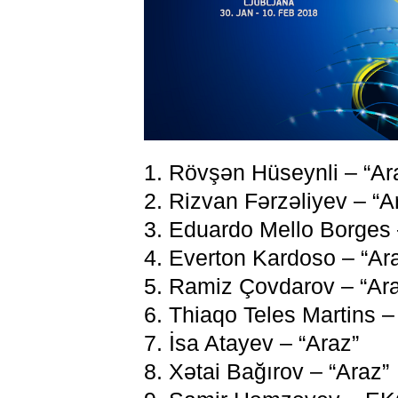
1. Rövşən Hüseynli – “Ar
2. Rizvan Fərzəliyev – “A
3. Eduardo Mello Borges 
4. Everton Kardoso – “Ar
5. Ramiz Çovdarov – “Ar
6. Thiaqo Teles Martins –
7. İsa Atayev – “Araz”
8. Xətai Bağırov – “Araz”