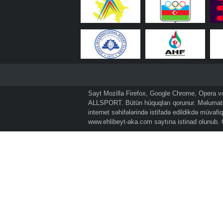
Sayt Mozilla Firefox, Google Chrome, Opera və 
ALLSPORT. Bütün hüquqları qorunur. Məlumatda
internet səhifələrində istifadə edildikdə müvaf
www.ehlibeyt-aka.com
saytına istinad olunub.