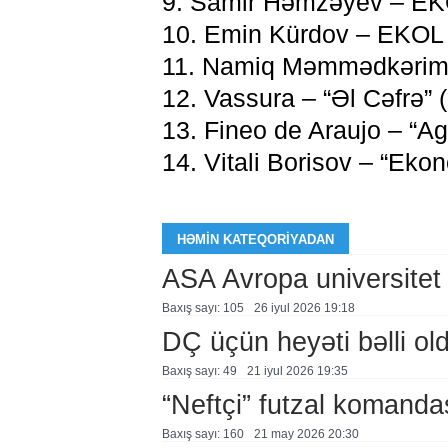
9. Samir Həmzəyev – E
10. Emin Kürdov – EKOL
11. Namiq Məmmədkərim
12. Vassura – “Əl Cəfrə” (
13. Fineo de Araujo – “
14. Vitali Borisov – “Eko
HƏMIN KATEQORIYADAN
ASA Avropa universitet
Baxış sayı: 105
26 i̇yul 2026 19:18
DÇ üçün heyəti bəlli ol
Baxış sayı: 49
21 i̇yul 2026 19:35
“Neftçi” futzal komanda
Baxış sayı: 160
21 may 2026 20:30