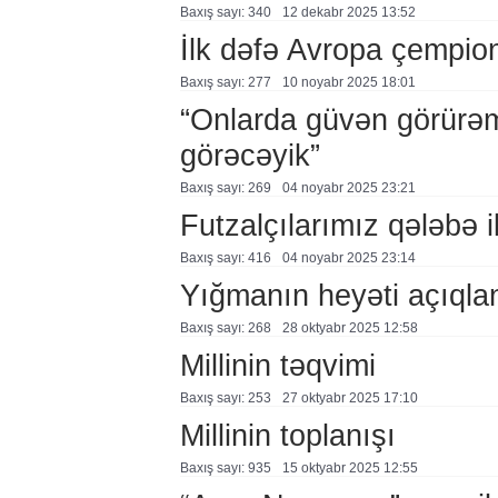
Baxış sayı: 340
12 dekabr 2025 13:52
İlk dəfə Avropa çempio
Baxış sayı: 277
10 noyabr 2025 18:01
“Onlarda güvən görürəm
görəcəyik”
Baxış sayı: 269
04 noyabr 2025 23:21
Futzalçılarımız qələbə i
Baxış sayı: 416
04 noyabr 2025 23:14
Yığmanın heyəti açıqla
Baxış sayı: 268
28 oktyabr 2025 12:58
Millinin təqvimi
Baxış sayı: 253
27 oktyabr 2025 17:10
Millinin toplanışı
Baxış sayı: 935
15 oktyabr 2025 12:55