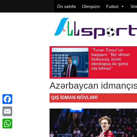
Ön səhifə
Olimpizm
Futbol
Vol
“Turan Tovuz”un
Vüqar
Avqust 05, 2026
Baxış sayı: 168
Avqust 05, 2026
Ba
başqanı: “Biz idman
Təşkil
klubuyuq, bizim
yüksə
ideologiya ilə işimiz
qiymət
ola bilməz”
Azərbaycan idmançıs
QIŞ IDMAN NÖVLƏRI
Facebook
Email
WhatsApp