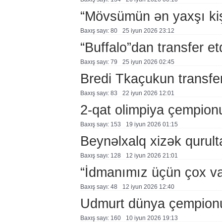
“Mövsümün ən yaxşı ki
Baxış sayı: 80
25 i̇yun 2026 23:12
“Buffalo”dan transfer et
Baxış sayı: 79
25 i̇yun 2026 02:45
Bredi Tkaçukun transfer
Baxış sayı: 83
22 i̇yun 2026 12:01
2-qat olimpiya çempionu 
Baxış sayı: 153
19 i̇yun 2026 01:15
Beynəlxalq xizək qurul
Baxış sayı: 128
12 i̇yun 2026 21:01
“İdmanımız üçün çox va
Baxış sayı: 48
12 i̇yun 2026 12:40
Udmurt dünya çempion
Baxış sayı: 160
10 i̇yun 2026 19:13