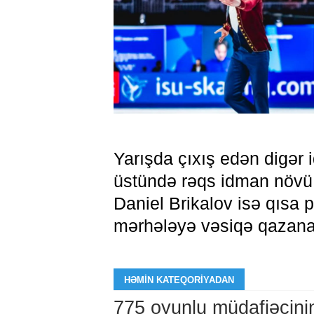
Yarışda çıxış edən digər
üstündə rəqs idman növü 
Daniel Brikalov isə qısa 
mərhələyə vəsiqə qazana 
HƏMIN KATEQORIYADAN
775 oyunlu müdafiəçini