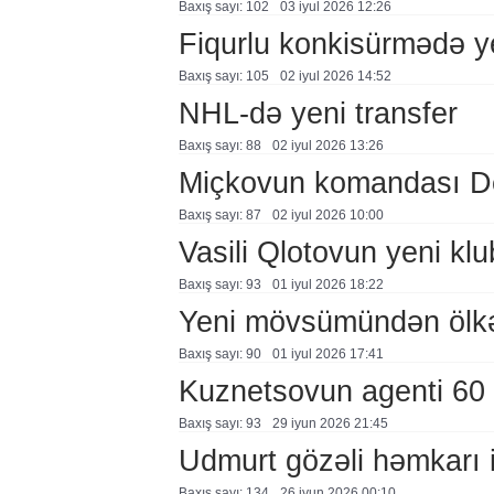
Baxış sayı: 102
03 i̇yul 2026 12:26
Fiqurlu konkisürmədə y
Baxış sayı: 105
02 i̇yul 2026 14:52
NHL-də yeni transfer
Baxış sayı: 88
02 i̇yul 2026 13:26
Miçkovun komandası De
Baxış sayı: 87
02 i̇yul 2026 10:00
Vasili Qlotovun yeni klu
Baxış sayı: 93
01 i̇yul 2026 18:22
Yeni mövsümündən ölkəm
Baxış sayı: 90
01 i̇yul 2026 17:41
Kuznetsovun agenti 60 
Baxış sayı: 93
29 i̇yun 2026 21:45
Udmurt gözəli həmkarı i
Baxış sayı: 134
26 i̇yun 2026 00:10