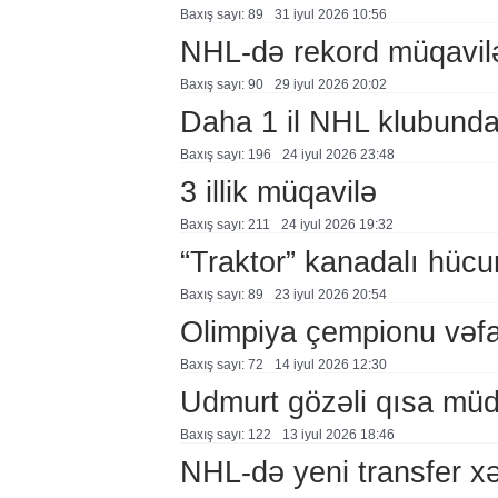
Baxış sayı: 89
31 i̇yul 2026 10:56
NHL-də rekord müqavil
Baxış sayı: 90
29 i̇yul 2026 20:02
Daha 1 il NHL klubund
Baxış sayı: 196
24 i̇yul 2026 23:48
3 illik müqavilə
Baxış sayı: 211
24 i̇yul 2026 19:32
“Traktor” kanadalı hücu
Baxış sayı: 89
23 i̇yul 2026 20:54
Olimpiya çempionu vəfa
Baxış sayı: 72
14 i̇yul 2026 12:30
Udmurt gözəli qısa mü
Baxış sayı: 122
13 i̇yul 2026 18:46
NHL-də yeni transfer xə