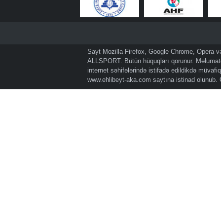
Sayt Mozilla Firefox, Google Chrome, Opera və 
ALLSPORT. Bütün hüquqları qorunur. Məlumatda
internet səhifələrində istifadə edildikdə müvaf
www.ehlibeyt-aka.com
saytına istinad olunub.