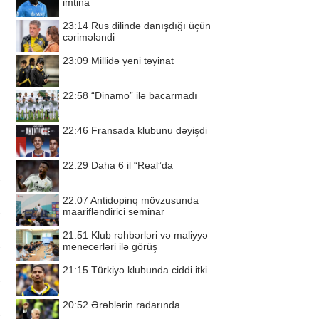
imtina
23:14
Rus dilində danışdığı üçün
cərimələndi
23:09
Millidə yeni təyinat
22:58
“Dinamo” ilə bacarmadı
22:46
Fransada klubunu dəyişdi
22:29
Daha 6 il “Real”da
22:07
Antidopinq mövzusunda
maarifləndirici seminar
21:51
Klub rəhbərləri və maliyyə
menecerləri ilə görüş
21:15
Türkiyə klubunda ciddi itki
20:52
Ərəblərin radarında