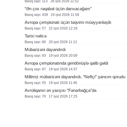
Baxış sayı: 113
26 i̇yul 2026 11:52
“Ən çox rəqabət üçün darıxacağam”
Baxış sayı: 439
24 i̇yul 2026 11:58
Avropa çempionatı üçün təqvimi müəyyənləşib
Baxış sayı: 57
22 i̇yul 2026 12:18
Tarixi nəticə
Baxış sayı: 80
20 i̇yul 2026 11:12
Mübarizəni dayandırdı
Baxış sayı: 93
19 i̇yul 2026 20:09
Avropa çempionatında geridönüşlə qalib gəldi
Baxış sayı: 87
19 i̇yul 2026 14:37
Millimiz mübarizəni dayandırdı, “Neftçi” şansını qorudu
Baxış sayı: 55
19 i̇yul 2026 11:46
Avroliqanın ən yaxşısı “Fənərbağça”da
Baxış sayı: 70
17 i̇yul 2026 17:25