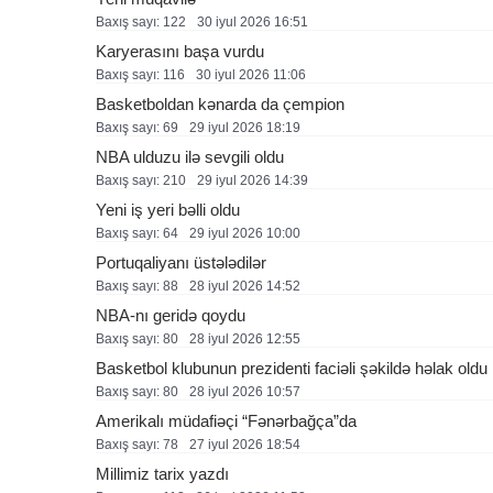
Baxış sayı: 122
30 i̇yul 2026 16:51
Karyerasını başa vurdu
Baxış sayı: 116
30 i̇yul 2026 11:06
Basketboldan kənarda da çempion
Baxış sayı: 69
29 i̇yul 2026 18:19
NBA ulduzu ilə sevgili oldu
Baxış sayı: 210
29 i̇yul 2026 14:39
Yeni iş yeri bəlli oldu
Baxış sayı: 64
29 i̇yul 2026 10:00
Portuqaliyanı üstələdilər
Baxış sayı: 88
28 i̇yul 2026 14:52
NBA-nı geridə qoydu
Baxış sayı: 80
28 i̇yul 2026 12:55
Basketbol klubunun prezidenti faciəli şəkildə həlak oldu
Baxış sayı: 80
28 i̇yul 2026 10:57
Amerikalı müdafiəçi “Fənərbağça”da
Baxış sayı: 78
27 i̇yul 2026 18:54
Millimiz tarix yazdı