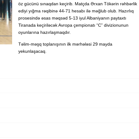
öz gücünü sınaqdan keçirib. Matçda Ərxan Tökərin rəhbərlik
ediyi yığma rəqibinə 44-71 hesabı ilə məğlub olub. Hazırlıq
prosesində əsas məqsəd 5-13 iyul Albaniyanın paytaxtı
Tiranada keçiriləcək Avropa çempionatı “C” divizionunun
oyunlarına hazırlaşmaqdır.
Təlim-məşq toplanışının ilk mərhələsi 29 mayda
yekunlaşacaq.