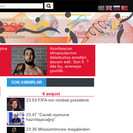
an
Ad gününü vətənində
 sayı: 136
İyul 30, 2026
Baxış sayı: 238
rının
qeyd etməsə də,
q əməlləri
ürəyi hər zaman
r. Son 5
doğma yurdu ilə
ənənəyə
döyünür
SON XƏBƏRLƏR
6 avqust
23:53
FİFA-nın növbəti prezidenti
23:47
“Cavab oyununa
hazırlaşacağıq”
23:36
Mövsümöncəsi məşqlərdən