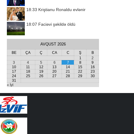
18:33
Kriştianu Ronaldu evlənir
18:07
Faciəvi şəkildə öldü
AVQUST 2026
BE
ÇA
Ç
CA
C
Ş
B
1
2
3
4
5
6
7
8
9
10
11
12
13
14
15
16
17
18
19
20
21
22
23
24
25
26
27
28
29
30
31
« İyl