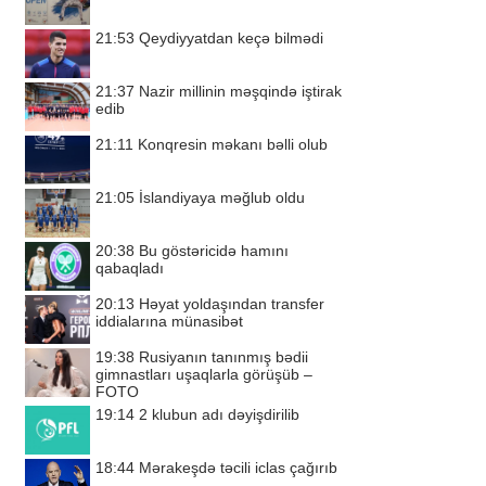
21:53
Qeydiyyatdan keçə bilmədi
21:37
Nazir millinin məşqində iştirak
edib
21:11
Konqresin məkanı bəlli olub
21:05
İslandiyaya məğlub oldu
20:38
Bu göstəricidə hamını
qabaqladı
20:13
Həyat yoldaşından transfer
iddialarına münasibət
19:38
Rusiyanın tanınmış bədii
gimnastları uşaqlarla görüşüb –
FOTO
19:14
2 klubun adı dəyişdirilib
18:44
Mərakeşdə təcili iclas çağırıb