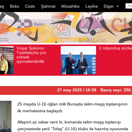
əş
Boks
Cüdo
Şahmat
Müsahibə
Layihə
Digər
2 milyonluq sözləşmə
Azərbayc
Avqust 04, 2026
Baxış sayı: 80
Avqust 04, 2026
Baxış
idmançıla
dələduzlu
davam edi
ildə bu, 
çevrilib…
27 may 2025 / 16:58
Baxış sayı: 256
25 mayda U-16 oğlan milli Bursada təlim-məşq toplanışının
ilk mərhələsinə başlayıb.
Allsport.az xəbər verir ki, komanda təlim-məşq toplanışı
çərçivəsində yerli “Tofaş” (U-16) klubu ilə hazırlıq oyununda