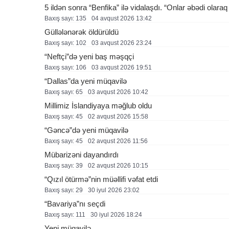
5 ildən sonra “Benfika” ilə vidalaşdı. “Onlar əbədi olara
Baxış sayı: 135
04 avqust 2026 13:42
Güllələnərək öldürüldü
Baxış sayı: 102
03 avqust 2026 23:24
“Neftçi”də yeni baş məşqçi
Baxış sayı: 106
03 avqust 2026 19:51
“Dallas”da yeni müqavilə
Baxış sayı: 65
03 avqust 2026 10:42
Millimiz İslandiyaya məğlub oldu
Baxış sayı: 45
02 avqust 2026 15:58
“Gəncə”də yeni müqavilə
Baxış sayı: 45
02 avqust 2026 11:56
Mübarizəni dayandırdı
Baxış sayı: 39
02 avqust 2026 10:15
“Qızıl ötürmə”nin müəllifi vəfat etdi
Baxış sayı: 29
30 i̇yul 2026 23:02
“Bavariya”nı seçdi
Baxış sayı: 111
30 i̇yul 2026 18:24
Yeni müqavilə