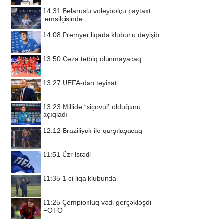
14:31
Belaruslu voleybolçu paytaxt
təmsilçisində
14:08
Premyer liqada klubunu dəyişib
13:50
Cəza tətbiq olunmayacaq
13:27
UEFA-dan təyinat
13:23
Millidə “siçovul” olduğunu
açıqladı
12:12
Braziliyalı ilə qarşılaşacaq
11:51
Üzr istədi
11:35
1-ci liqa klubunda
11:25
Çempionluq vədi gerçəkləşdi –
FOTO