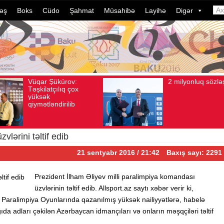
əş
Boks
Cüdo
Şahmat
Müsahibə
Layihə
Digər
2 milyonluq sözləşmə
Az
Avqust 04, 2026
Baxış sayı: 80
Avqust 04, 2026
idm
dəl
dav
ild
çev
lərini təltif edib
21 sentyabr 2016 / 21:42
Baxış sayı: 2291
Prezident İlham Əliyev milli paralimpiya komandası
üzvlərinin təltif edib. Allsport.az saytı xəbər verir ki,
aralimpiya Oyunlarında qazanılmış yüksək nailiyyətlərə, habelə
a adları çəkilən Azərbaycan idmançıları və onların məşqçiləri təltif