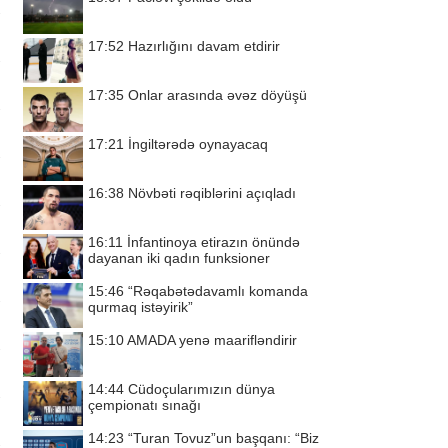
17:52
Hazırlığını davam etdirir
17:35
Onlar arasında əvəz döyüşü
17:21
İngiltərədə oynayacaq
16:38
Növbəti rəqiblərini açıqladı
16:11
İnfantinoya etirazın önündə
dayanan iki qadın funksioner
15:46
“Rəqabətədavamlı komanda
qurmaq istəyirik”
15:10
AMADA yenə maarifləndirir
14:44
Cüdoçularımızın dünya
çempionatı sınağı
14:23
“Turan Tovuz”un başqanı: “Biz