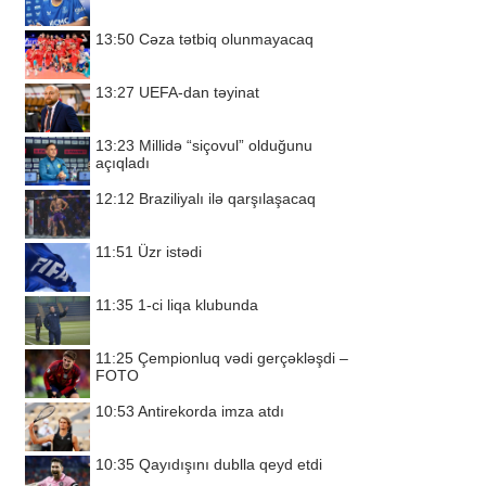
13:50
Cəza tətbiq olunmayacaq
13:27
UEFA-dan təyinat
13:23
Millidə “siçovul” olduğunu
açıqladı
12:12
Braziliyalı ilə qarşılaşacaq
11:51
Üzr istədi
11:35
1-ci liqa klubunda
11:25
Çempionluq vədi gerçəkləşdi –
FOTO
10:53
Antirekorda imza atdı
10:35
Qayıdışını dublla qeyd etdi