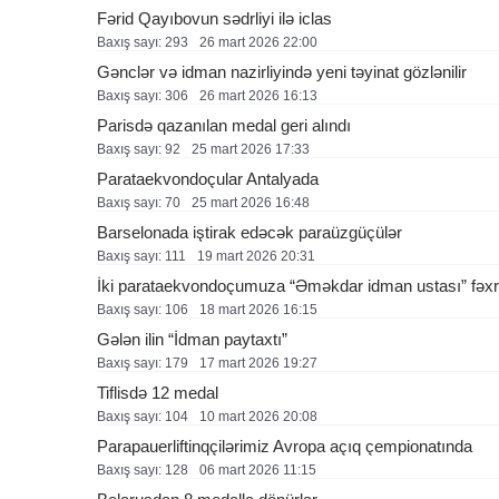
Fərid Qayıbovun sədrliyi ilə iclas
Baxış sayı: 293
26 mart 2026 22:00
Gənclər və idman nazirliyində yeni təyinat gözlənilir
Baxış sayı: 306
26 mart 2026 16:13
Parisdə qazanılan medal geri alındı
Baxış sayı: 92
25 mart 2026 17:33
Parataekvondoçular Antalyada
Baxış sayı: 70
25 mart 2026 16:48
Barselonada iştirak edəcək paraüzgüçülər
Baxış sayı: 111
19 mart 2026 20:31
İki parataekvondoçumuza “Əməkdar idman ustası” fəxri 
Baxış sayı: 106
18 mart 2026 16:15
Gələn ilin “İdman paytaxtı”
Baxış sayı: 179
17 mart 2026 19:27
Tiflisdə 12 medal
Baxış sayı: 104
10 mart 2026 20:08
Parapauerliftinqçilərimiz Avropa açıq çempionatında
Baxış sayı: 128
06 mart 2026 11:15