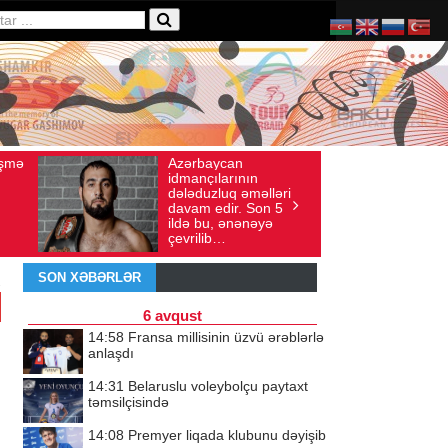
ərbaycan
Ad gününü vətənində
Baxış sayı: 136
İyul 30, 2026
Baxış sayı: 238
ançılarının
qeyd etməsə də,
əduzluq əməlləri
ürəyi hər zaman
am edir. Son 5
doğma yurdu ilə
ə bu, ənənəyə
döyünür
rilib…
SON XƏBƏRLƏR
6 avqust
14:58
Fransa millisinin üzvü ərəblərlə
anlaşdı
14:31
Belaruslu voleybolçu paytaxt
təmsilçisində
14:08
Premyer liqada klubunu dəyişib