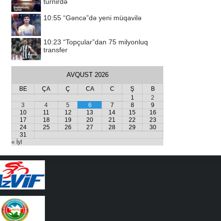
turnirdə
10:55
“Gəncə”də yeni müqavilə
10:23
“Topçular”dan 75 milyonluq
transfer
AVQUST 2026
BE
ÇA
Ç
CA
C
Ş
B
1
2
3
4
5
6
7
8
9
10
11
12
13
14
15
16
17
18
19
20
21
22
23
24
25
26
27
28
29
30
31
« İyl