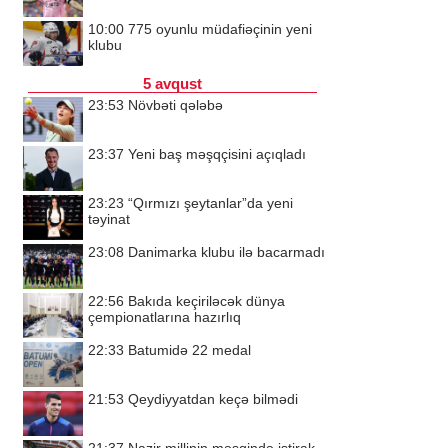
10:00
775 oyunlu müdafiəçinin yeni
klubu
5 avqust
23:53
Növbəti qələbə
23:37
Yeni baş məşqçisini açıqladı
23:23
“Qırmızı şeytanlar”da yeni
təyinat
23:08
Danimarka klubu ilə bacarmadı
22:56
Bakıda keçiriləcək dünya
çempionatlarına hazırlıq
22:33
Batumidə 22 medal
21:53
Qeydiyyatdan keçə bilmədi