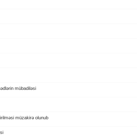
dlərin mübadiləsi
rilməsi müzakirə olunub
si