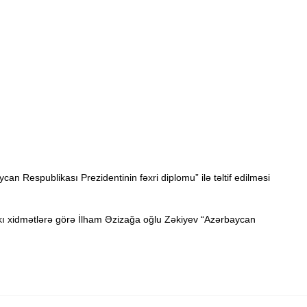
an Respublikası Prezidentinin fəxri diplomu” ilə təltif edilməsi
kı xidmətlərə görə İlham Əzizağa oğlu Zəkiyev “Azərbaycan