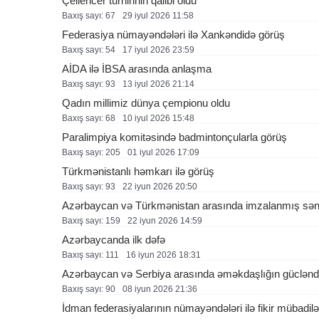
Çellencer turnirinin qalibi oldu
Baxış sayı: 67
29 i̇yul 2026 11:58
Federasiya nümayəndələri ilə Xankəndidə görüş
Baxış sayı: 54
17 i̇yul 2026 23:59
AİDA ilə İBSA arasında anlaşma
Baxış sayı: 93
13 i̇yul 2026 21:14
Qadın millimiz dünya çempionu oldu
Baxış sayı: 68
10 i̇yul 2026 15:48
Paralimpiya komitəsində badmintonçularla görüş
Baxış sayı: 205
01 i̇yul 2026 17:09
Türkmənistanlı həmkarı ilə görüş
Baxış sayı: 93
22 i̇yun 2026 20:50
Azərbaycan və Türkmənistan arasında imzalanmış sənə
Baxış sayı: 159
22 i̇yun 2026 14:59
Azərbaycanda ilk dəfə
Baxış sayı: 111
16 i̇yun 2026 18:31
Azərbaycan və Serbiya arasında əməkdaşlığın gücləndi
Baxış sayı: 90
08 i̇yun 2026 21:36
İdman federasiyalarının nümayəndələri ilə fikir mübadilə