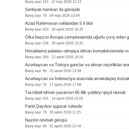
Baxış sayı: 110
12 may 2026 21:13
Serbiyalı həmkarı ilə görüşüb
Baxış sayı: 78
04 may 2026 13:59
Azad Rəhimovun vəfatından 5 il ötür
Baxış sayı: 633
30 aprel 2026 16:35
Ölkə başçısı Avropa çempionatında uğurlu çıxış edən gü
Baxış sayı: 236
30 aprel 2026 13:32
Hesablama palatası olimpiya idman komplekslərində ma
Baxış sayı: 264
22 aprel 2026 19:19
Azərbaycan və Türkiyə gənclər və idman nazirlikləri ar
Baxış sayı: 90
22 aprel 2026 13:39
Azərbaycan və İndoneziya arasında əməkdaşlıq müzak
Baxış sayı: 76
17 aprel 2026 17:58
Təcrübəli idman yazarının 65 illik yubileyi qeyd olunub
Baxış sayı: 201
14 aprel 2026 23:05
Fərid Qayıbov işgüzar səfərdə
Baxış sayı: 79
05 aprel 2026 11:25
Nazirin növbəti görüşü
Baxış sayı: 99
02 aprel 2026 22:40