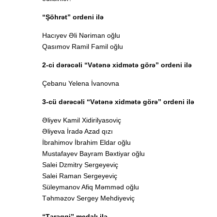
“Şöhrət” ordeni ilə
Hacıyev Əli Nəriman oğlu
Qasımov Ramil Famil oğlu
2-ci dərəcəli “Vətənə xidmətə görə” ordeni ilə
Çebanu Yelena İvanovna
3-cü dərəcəli “Vətənə xidmətə görə” ordeni ilə
Əliyev Kamil Xidirilyasoviç
Əliyeva İradə Azad qızı
İbrahimov İbrahim Eldar oğlu
Mustafayev Bayram Bəxtiyar oğlu
Salei Dzmitry Sergeyeviç
Salei Raman Sergeyeviç
Süleymanov Afiq Məmməd oğlu
Təhməzov Sergey Mehdiyeviç
“Tərəqqi” medalı ilə