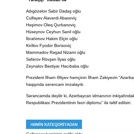
Adıgözəlov Sabir Dadaş oğlu
Culfayev Alavərdi Abasoviç
Həşimov Oleq Qurbanoviç
Hüseynov Ceyhun Sanil oğlu
İbrahimov Hakim Elçin oğlu
Kirillov Fyodor Borisoviç
Məmmədov Rəşad Nizami oğlu
Səfərov Rövşən İlyas oğlu
Zeynalov Bəxtiyar Hacıbaba oğlu
Prezident İlham Əliyev həmçinin İlham Zəkiyevin “Azərbayc
haqqında sərəncam imzalayıb.
Sərəncamda deyilir ki, Azərbaycan idmanının inkişafında
Respublikası Prezidentinin fəxri diplomu” ilə təltif edilsin.
HƏMIN KATEQORIYADAN