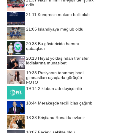
21:37
Nazir millinin məşqində iştirak
edib
21:11
Konqresin məkanı bəlli olub
21:05
İslandiyaya məğlub oldu
20:38
Bu göstəricidə hamını
qabaqladı
20:13
Həyat yoldaşından transfer
iddialarına münasibət
19:38
Rusiyanın tanınmış bədii
gimnastları uşaqlarla görüşüb –
FOTO
19:14
2 klubun adı dəyişdirilib
18:44
Mərakeşdə təcili iclas çağırıb
18:33
Kriştianu Ronaldu evlənir
18:07
Faciəvi şəkildə öldü