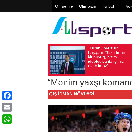
Ön səhifə
Olimpizm
Futbol
Vol
“Turan Tovuz”un
Vüqar
Avqust 05, 2026
Baxış sayı: 212
Avqust 05, 2026
Ba
başqanı: “Biz idman
Təşkil
klubuyuq, bizim
yüksə
ideologiya ilə işimiz
qiymət
ola bilməz”
“Mənim yaxşı koman
QIŞ IDMAN NÖVLƏRI
Facebook
Email
WhatsApp