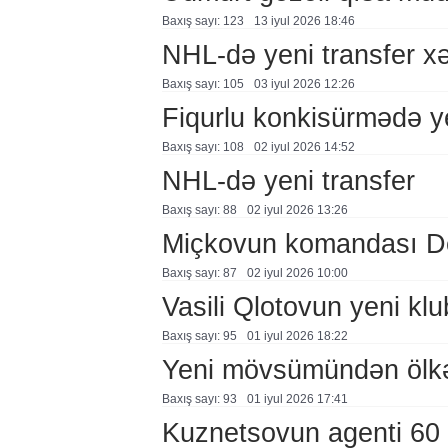
Baxış sayı: 123
13 i̇yul 2026 18:46
NHL-də yeni transfer xə
Baxış sayı: 105
03 i̇yul 2026 12:26
Fiqurlu konkisürmədə y
Baxış sayı: 108
02 i̇yul 2026 14:52
NHL-də yeni transfer
Baxış sayı: 88
02 i̇yul 2026 13:26
Miçkovun komandası De
Baxış sayı: 87
02 i̇yul 2026 10:00
Vasili Qlotovun yeni klu
Baxış sayı: 95
01 i̇yul 2026 18:22
Yeni mövsümündən ölkəm
Baxış sayı: 93
01 i̇yul 2026 17:41
Kuznetsovun agenti 60 