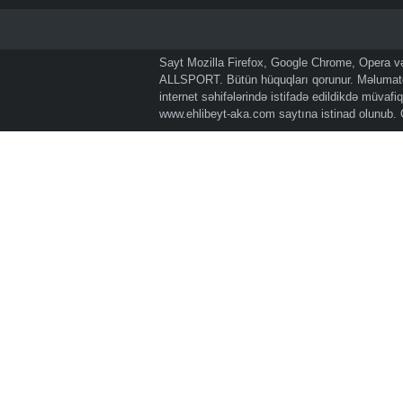
Sayt Mozilla Firefox, Google Chrome, Opera və 
ALLSPORT. Bütün hüquqları qorunur. Məlumatda
internet səhifələrində istifadə edildikdə müvaf
www.ehlibeyt-aka.com
saytına istinad olunub.