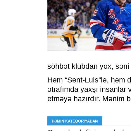
söhbət klubdan yox, səni
Həm “Sent-Luis”lə, həm d
ətrafımda yaxşı insanlar 
etməyə hazırdır. Mənim b
HƏMIN KATEQORIYADAN