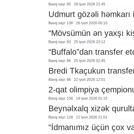
Baxış sayı: 95
29 i̇yun 2026 21:45
Udmurt gözəli həmkarı i
Baxış sayı: 138
26 i̇yun 2026 00:10
“Mövsümün ən yaxşı ki
Baxış sayı: 83
25 i̇yun 2026 23:12
“Buffalo”dan transfer et
Baxış sayı: 86
25 i̇yun 2026 02:45
Bredi Tkaçukun transfer
Baxış sayı: 86
22 i̇yun 2026 12:01
2-qat olimpiya çempionu 
Baxış sayı: 156
19 i̇yun 2026 01:15
Beynəlxalq xizək qurul
Baxış sayı: 128
12 i̇yun 2026 21:01
“İdmanımız üçün çox va