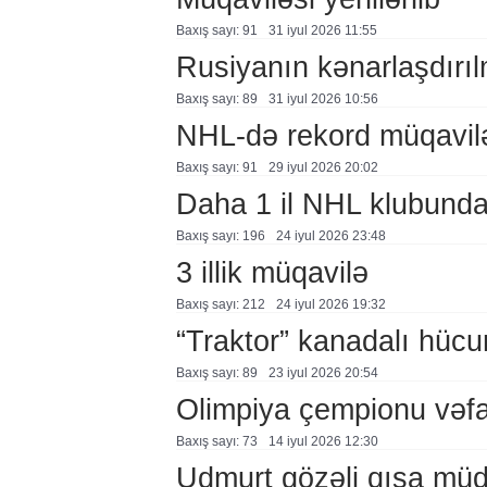
Baxış sayı: 91
31 i̇yul 2026 11:55
Rusiyanın kənarlaşdırı
Baxış sayı: 89
31 i̇yul 2026 10:56
NHL-də rekord müqavil
Baxış sayı: 91
29 i̇yul 2026 20:02
Daha 1 il NHL klubund
Baxış sayı: 196
24 i̇yul 2026 23:48
3 illik müqavilə
Baxış sayı: 212
24 i̇yul 2026 19:32
“Traktor” kanadalı hücu
Baxış sayı: 89
23 i̇yul 2026 20:54
Olimpiya çempionu vəfa
Baxış sayı: 73
14 i̇yul 2026 12:30
Udmurt gözəli qısa mü