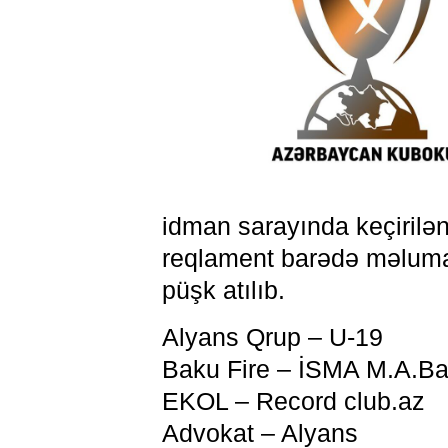
idman sarayında keçiril
reqlament barədə məlumat 
püşk atılıb.
Alyans Qrup – U-19
Baku Fire – İSMA M.A.B
EKOL – Record club.az
Advokat – Alyans