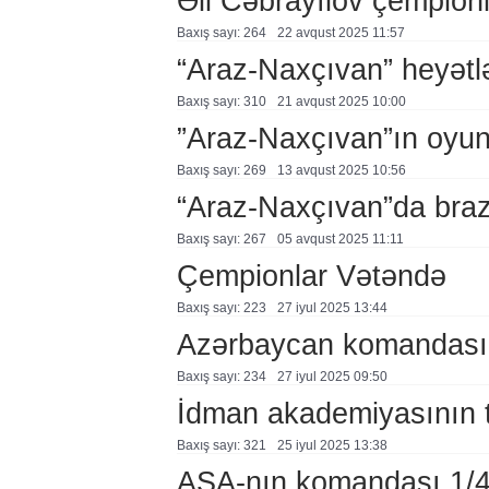
Əli Cəbrayılov çempionl
Baxış sayı: 264
22 avqust 2025 11:57
“Araz-Naxçıvan” heyətl
Baxış sayı: 310
21 avqust 2025 10:00
”Araz-Naxçıvan”ın oyunl
Baxış sayı: 269
13 avqust 2025 10:56
“Araz-Naxçıvan”da brazi
Baxış sayı: 267
05 avqust 2025 11:11
Çempionlar Vətəndə
Baxış sayı: 223
27 i̇yul 2025 13:44
Azərbaycan komandası 
Baxış sayı: 234
27 i̇yul 2025 09:50
İdman akademiyasının tə
Baxış sayı: 321
25 i̇yul 2025 13:38
ASA-nın komandası 1/4