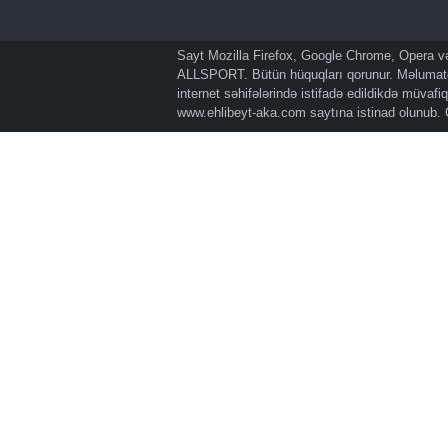
Sayt Mozilla Firefox, Google Chrome, Opera və 
ALLSPORT. Bütün hüquqları qorunur. Məlumatda
internet səhifələrində istifadə edildikdə müvaf
www.ehlibeyt-aka.com
saytına istinad olunub.