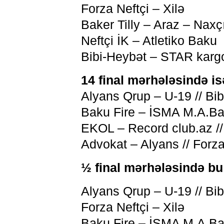
Forza Neftçi – Xilə
Baker Tilly – Araz – Naxç
Neftçi İK – Atletiko Baku
Bibi-Heybət – STAR karg
14 final mərhələsində is
Alyans Qrup – U-19 // Bi
Baku Fire – İSMA M.A.Baku
EKOL – Record club.az //
Advokat – Alyans // Forza
½ final mərhələsində bu 
Alyans Qrup – U-19 // Bi
Forza Neftçi – Xilə
Baku Fire – İSMA M.A.Bak