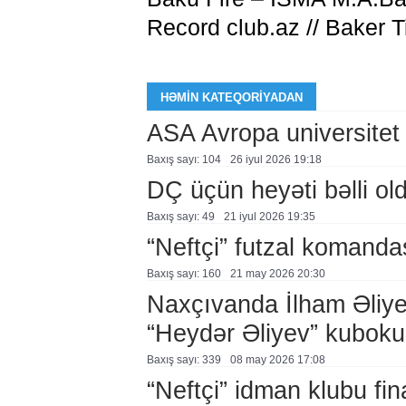
Record club.az // Baker T
HƏMIN KATEQORIYADAN
ASA Avropa universitet
Baxış sayı: 104
26 i̇yul 2026 19:18
DÇ üçün heyəti bəlli ol
Baxış sayı: 49
21 i̇yul 2026 19:35
“Neftçi” futzal komanda
Baxış sayı: 160
21 may 2026 20:30
Naxçıvanda İlham Əliye
“Heydər Əliyev” kuboku 
Baxış sayı: 339
08 may 2026 17:08
“Neftçi” idman klubu fin