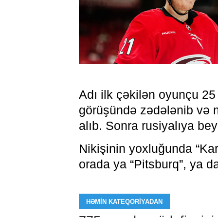
Adı ilk çəkilən oyunçu 25
görüşündə zədələnib və m
alıb. Sonra rusiyalıya be
Nikişinin yoxluğunda “Kar
orada ya “Pitsburq”, ya da
HƏMIN KATEQORIYADAN