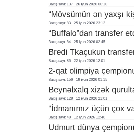
Baxış sayı: 137
26 i̇yun 2026 00:10
“Mövsümün ən yaxşı ki
Baxış sayı: 83
25 i̇yun 2026 23:12
“Buffalo”dan transfer et
Baxış sayı: 84
25 i̇yun 2026 02:45
Bredi Tkaçukun transfer
Baxış sayı: 85
22 i̇yun 2026 12:01
2-qat olimpiya çempionu 
Baxış sayı: 156
19 i̇yun 2026 01:15
Beynəlxalq xizək qurul
Baxış sayı: 128
12 i̇yun 2026 21:01
“İdmanımız üçün çox va
Baxış sayı: 48
12 i̇yun 2026 12:40
Udmurt dünya çempion