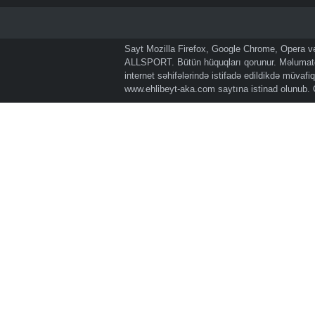
Sayt Mozilla Firefox, Google Chrome, Opera və 
ALLSPORT. Bütün hüquqları qorunur. Məlumatda
internet səhifələrində istifadə edildikdə müvaf
www.ehlibeyt-aka.com
saytına istinad olunub.