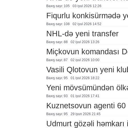
Baxış sayı: 105
03 i̇yul 2026 12:26
Fiqurlu konkisürmədə y
Baxış sayı: 108
02 i̇yul 2026 14:52
NHL-də yeni transfer
Baxış sayı: 88
02 i̇yul 2026 13:26
Miçkovun komandası De
Baxış sayı: 87
02 i̇yul 2026 10:00
Vasili Qlotovun yeni klu
Baxış sayı: 95
01 i̇yul 2026 18:22
Yeni mövsümündən ölkəm
Baxış sayı: 93
01 i̇yul 2026 17:41
Kuznetsovun agenti 60 
Baxış sayı: 95
29 i̇yun 2026 21:45
Udmurt gözəli həmkarı i