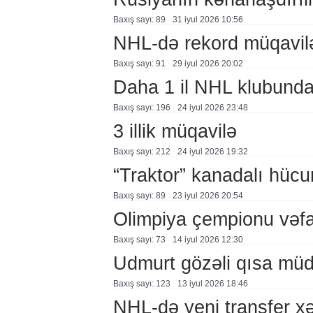
Baxış sayı: 89
31 i̇yul 2026 10:56
NHL-də rekord müqavil
Baxış sayı: 91
29 i̇yul 2026 20:02
Daha 1 il NHL klubund
Baxış sayı: 196
24 i̇yul 2026 23:48
3 illik müqavilə
Baxış sayı: 212
24 i̇yul 2026 19:32
“Traktor” kanadalı hücu
Baxış sayı: 89
23 i̇yul 2026 20:54
Olimpiya çempionu vəfa
Baxış sayı: 73
14 i̇yul 2026 12:30
Udmurt gözəli qısa mü
Baxış sayı: 123
13 i̇yul 2026 18:46
NHL-də yeni transfer xə