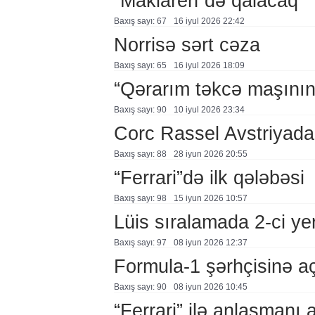
“Maklaren”də qalacaq
Baxış sayı: 67
16 i̇yul 2026 22:42
Norrisə sərt cəza
Baxış sayı: 65
16 i̇yul 2026 18:09
“Qərarım təkcə maşının 
Baxış sayı: 90
10 i̇yul 2026 23:34
Corc Rassel Avstriyada 
Baxış sayı: 88
28 i̇yun 2026 20:55
“Ferrari”də ilk qələbəsi
Baxış sayı: 98
15 i̇yun 2026 10:57
Lüis sıralamada 2-ci ye
Baxış sayı: 97
08 i̇yun 2026 12:37
Formula-1 şərhçisinə a
Baxış sayı: 90
08 i̇yun 2026 10:45
“Ferrari” ilə anlaşmanı a