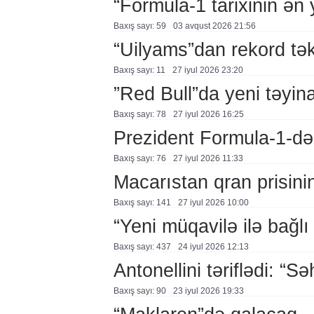
“Formula-1 tarixinin ən
Baxış sayı: 59
03 avqust 2026 21:56
“Uilyams”dan rekord təkl
Baxış sayı: 11
27 i̇yul 2026 23:20
”Red Bull”da yeni təyina
Baxış sayı: 78
27 i̇yul 2026 16:25
Prezident Formula-1-də
Baxış sayı: 76
27 i̇yul 2026 11:33
Macarıstan qran prisinin
Baxış sayı: 141
27 i̇yul 2026 10:00
“Yeni müqavilə ilə bağl
Baxış sayı: 437
24 i̇yul 2026 12:13
Antonellini təriflədi: “Sə
Baxış sayı: 90
23 i̇yul 2026 19:33