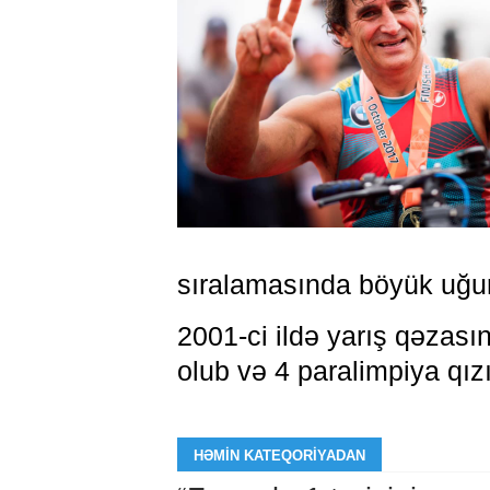
sıralamasında böyük uğur
2001-ci ildə yarış qəzasın
olub və 4 paralimpiya qız
HƏMIN KATEQORIYADAN