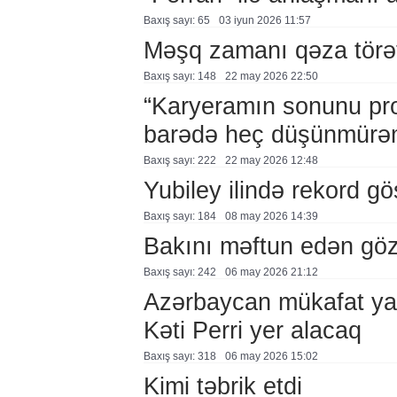
Baxış sayı: 65
03 i̇yun 2026 11:57
Məşq zamanı qəza törə
Baxış sayı: 148
22 may 2026 22:50
“Karyeramın sonunu pr
barədə heç düşünmürə
Baxış sayı: 222
22 may 2026 12:48
Yubiley ilində rekord gös
Baxış sayı: 184
08 may 2026 14:39
Bakını məftun edən göz
Baxış sayı: 242
06 may 2026 21:12
Azərbaycan mükafat ya
Kəti Perri yer alacaq
Baxış sayı: 318
06 may 2026 15:02
Kimi təbrik etdi