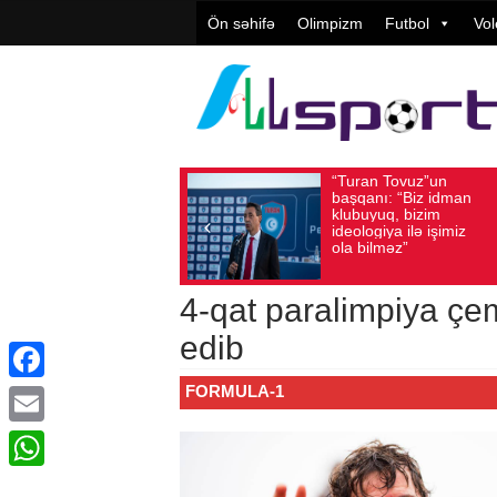
Ön səhifə
Olimpizm
Futbol
Vol
“Turan Tovuz”un
V
Avqust 05, 2026
Baxış sayı: 178
Avqust 05, 2026
başqanı: “Biz idman
T
klubuyuq, bizim
y
ideologiya ilə işimiz
q
ola bilməz”
4-qat paralimpiya çe
edib
FORMULA-1
Facebook
Email
WhatsApp