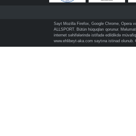
Sayt Mozilla Firefox, Google Chrome, Opera və 
ALLSPORT. Bütün hüquqları qorunur. Məlumatda
internet səhifələrində istifadə edildikdə müvaf
www.ehlibeyt-aka.com
saytına istinad olunub.