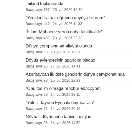
Tailand toplanışında
Baxış sayı: 187
25 i̇yul 2026 12:30
“Yenidən kəmər uğrunda döyüşə bilərəm”
Baxış sayı: 442
24 i̇yul 2026 11:33
“İslam Mahaçev yerdə daha təhlükəlidir”
Baxış sayı: 481
23 i̇yul 2026 22:38
Dünya çempionu əməliyyat olundu
Baxış sayı: 65
23 i̇yul 2026 19:37
Döyüş əyləncəsinin aparıcısı olacaq
Baxış sayı: 95
17 i̇yul 2026 14:41
Azərbaycan ilk dəfə gənclərin dünya çempionatında
Baxış sayı: 98
15 i̇yul 2026 22:29
“Onu təslim olmağa məcbur edəcəyəm”
Baxış sayı: 99
14 i̇yul 2026 23:11
“Yalnız Tayson Fyuri ilə döyüşərəm”
Baxış sayı: 71
14 i̇yul 2026 20:45
Növbəti döyüşünün tarixini açıqladı
Baxış sayı: 96
14 i̇yul 2026 14:50