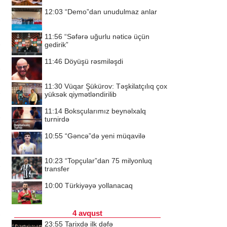
12:03
“Demo”dan unudulmaz anlar
11:56
“Səfərə uğurlu nəticə üçün
gedirik”
11:46
Döyüşü rəsmiləşdi
11:30
Vüqar Şükürov: Təşkilatçılıq çox
yüksək qiymətləndirilib
11:14
Boksçularımız beynəlxalq
turnirdə
10:55
“Gəncə”də yeni müqavilə
10:23
“Topçular”dan 75 milyonluq
transfer
10:00
Türkiyəyə yollanacaq
4 avqust
23:55
Tarixdə ilk dəfə