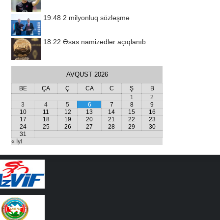
19:48
2 milyonluq sözləşmə
18:22
Əsas namizədlər açıqlanıb
AVQUST 2026
BE
ÇA
Ç
CA
C
Ş
B
1
2
3
4
5
6
7
8
9
10
11
12
13
14
15
16
17
18
19
20
21
22
23
24
25
26
27
28
29
30
31
« İyl