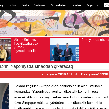
əş
Boks
Cüdo
Şahmat
Müsahibə
Layihə
Digər
2 milyonluq sözləşmə
Azərba
Avqust 04, 2026
Baxış sayı: 80
Avqust 04, 2026
Bax
idmançı
dələduz
davam e
ildə bu
çevrili
kəmərini Yaponiyada sınaqdan çıxaracaq
7 oktyabr 2016 / 11:31
Baxış sayı: 1336
Bakıda keçirilən Avropa qran-prisində qalib olan “Williams”
komandası Yaponiyada yeni təhlükəsizlik kəmərini test
edəcək. Allsport.az saytı xəbər verir ki, buna səbəb formula-1
üzrə Sinqapur mükafat yürüşündə təhlükəsizlik kəməri ilə
bağlı problemin yaşanmaşıdır. komanda təhlükəsizlik kəməri