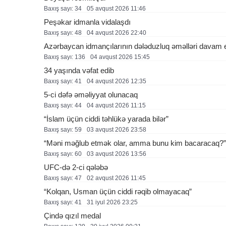
Baxış sayı: 34
05 avqust 2026 11:46
Peşəkar idmanla vidalaşdı
Baxış sayı: 48
04 avqust 2026 22:40
Azərbaycan idmançılarının dələduzluq əməlləri davam ed
Baxış sayı: 136
04 avqust 2026 15:45
34 yaşında vəfat edib
Baxış sayı: 41
04 avqust 2026 12:35
5-ci dəfə əməliyyat olunacaq
Baxış sayı: 44
04 avqust 2026 11:15
“İslam üçün ciddi təhlükə yarada bilər”
Baxış sayı: 59
03 avqust 2026 23:58
“Məni məğlub etmək olar, amma bunu kim bacaracaq?”
Baxış sayı: 60
03 avqust 2026 13:56
UFC-də 2-ci qələbə
Baxış sayı: 47
02 avqust 2026 11:45
“Kolqan, Usman üçün ciddi rəqib olmayacaq”
Baxış sayı: 41
31 i̇yul 2026 23:25
Çində qızıl medal