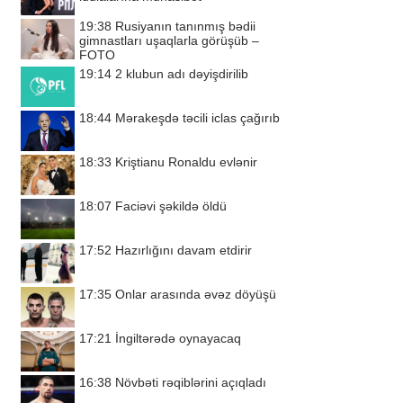
19:38
Rusiyanın tanınmış bədii
gimnastları uşaqlarla görüşüb –
FOTO
19:14
2 klubun adı dəyişdirilib
18:44
Mərakeşdə təcili iclas çağırıb
18:33
Kriştianu Ronaldu evlənir
18:07
Faciəvi şəkildə öldü
17:52
Hazırlığını davam etdirir
17:35
Onlar arasında əvəz döyüşü
17:21
İngiltərədə oynayacaq
16:38
Növbəti rəqiblərini açıqladı