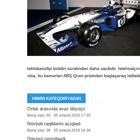
təhlükəsizliyi bolidin sürətindən daha vacibdir. İstehsalç
olsa, bu kəmərləri ABŞ Qran-prisindən başlayaraq istifadə
HƏMIN KATEQORIYADAN
Onlar arasında əvəz döyüşü
Baxış sayı: 50
05 avqust 2026 17:35
Növbəti rəqiblərini açıqladı
Baxış sayı: 36
05 avqust 2026 16:38
Döyüşü rəsmiləşdi