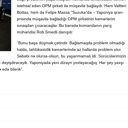
istehsal edən OPM şirkəti ilə müqavilə bağlayıb. Həm Valtteri
Bottas, həm də Felipe Massa “Suzuka”da – Yaponiya qran-
prisində müqavilə bağladığı OPM şirkətinin kəmərlərini
sınaqdan çıxaracaqlar. Bu barədə komandanın yarış
mühəndisi Rob Smedli danışıb:
“Bunu başa düşmək çətindir. Bağlamaqda problem olmadığı
halda, təhlükəsizlik kəmərlərində az hallarda problem olur.
Səbəbi nə olursa-olsun, bu yaşanmamalı idi. Sürücülərimizin
ını dəyişdirəcəyik. Yaponiyada yeni dizayn yoxlayacağıq. Hər şey yaxşı
 edə bilərik”.