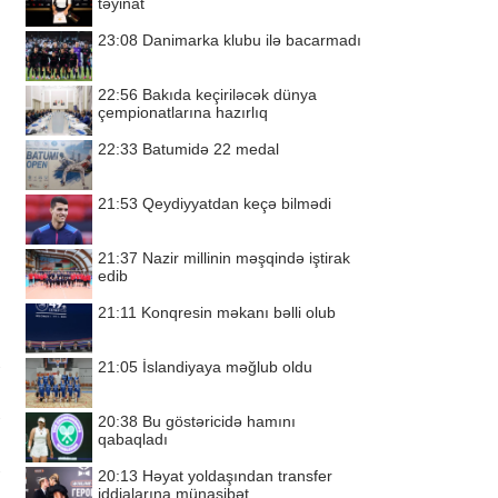
təyinat
23:08
Danimarka klubu ilə bacarmadı
22:56
Bakıda keçiriləcək dünya
çempionatlarına hazırlıq
22:33
Batumidə 22 medal
21:53
Qeydiyyatdan keçə bilmədi
21:37
Nazir millinin məşqində iştirak
edib
21:11
Konqresin məkanı bəlli olub
21:05
İslandiyaya məğlub oldu
20:38
Bu göstəricidə hamını
qabaqladı
20:13
Həyat yoldaşından transfer
iddialarına münasibət