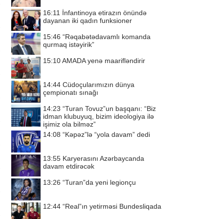
16:11
İnfantinoya etirazın önündə
dayanan iki qadın funksioner
15:46
“Rəqabətədavamlı komanda
qurmaq istəyirik”
15:10
AMADA yenə maarifləndirir
14:44
Cüdoçularımızın dünya
çempionatı sınağı
14:23
“Turan Tovuz”un başqanı: “Biz
idman klubuyuq, bizim ideologiya ilə
işimiz ola bilməz”
14:08
“Kəpəz”lə “yola davam” dedi
13:55
Karyerasını Azərbaycanda
davam etdirəcək
13:26
“Turan”da yeni legionçu
12:44
“Real”ın yetirməsi Bundesliqada