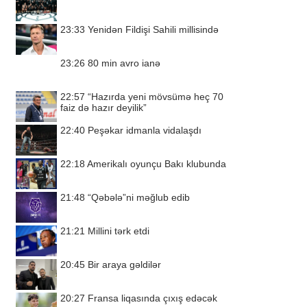
23:33
Yenidən Fildişi Sahili millisində
23:26
80 min avro ianə
22:57
“Hazırda yeni mövsümə heç 70
faiz də hazır deyilik”
22:40
Peşəkar idmanla vidalaşdı
22:18
Amerikalı oyunçu Bakı klubunda
21:48
“Qəbələ”ni məğlub edib
21:21
Millini tərk etdi
20:45
Bir araya gəldilər
20:27
Fransa liqasında çıxış edəcək