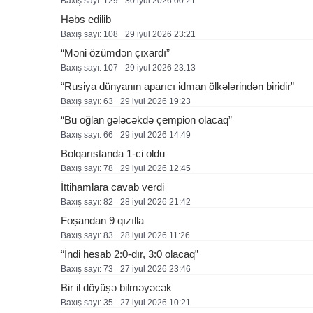
Baxış sayı: 129
30 i̇yul 2026 00:21
Həbs edilib
Baxış sayı: 108
29 i̇yul 2026 23:21
“Məni özümdən çıxardı”
Baxış sayı: 107
29 i̇yul 2026 23:13
“Rusiya dünyanın aparıcı idman ölkələrindən biridir”
Baxış sayı: 63
29 i̇yul 2026 19:23
“Bu oğlan gələcəkdə çempion olacaq”
Baxış sayı: 66
29 i̇yul 2026 14:49
Bolqarıstanda 1-ci oldu
Baxış sayı: 78
29 i̇yul 2026 12:45
İttihamlara cavab verdi
Baxış sayı: 82
28 i̇yul 2026 21:42
Foşandan 9 qızılla
Baxış sayı: 83
28 i̇yul 2026 11:26
“İndi hesab 2:0-dır, 3:0 olacaq”
Baxış sayı: 73
27 i̇yul 2026 23:46
Bir il döyüşə bilməyəcək
Baxış sayı: 35
27 i̇yul 2026 10:21