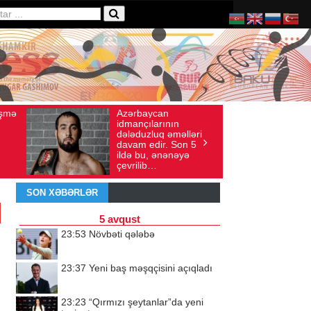
ycan
Ad gününü vətənində
ış sayı: 136
İyul 30, 2026
Baxış sayı: 238
larının
qeyd etməsə də,
luq əməlləri
ürəyi hər zaman
dir. Son 5
doğma yurdu ilə
, ənənəyə
döyünür
b…
SON XƏBƏRLƏR
5 avqust
23:53
Növbəti qələbə
23:37
Yeni baş məşqçisini açıqladı
23:23
“Qırmızı şeytanlar”da yeni