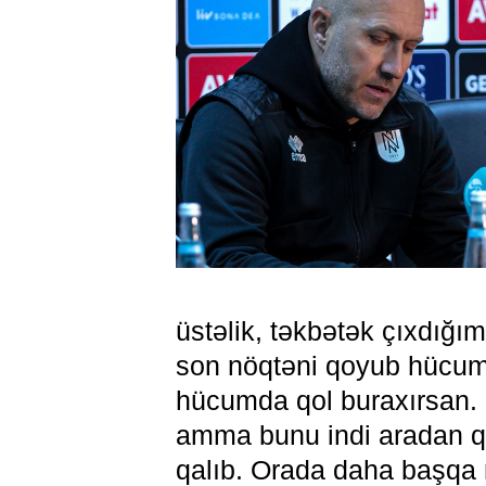
üstəlik, təkbətək çıxdığı
son nöqtəni qoyub hücumu
hücumda qol buraxırsan. 
amma bunu indi aradan q
qalıb. Orada daha başqa 