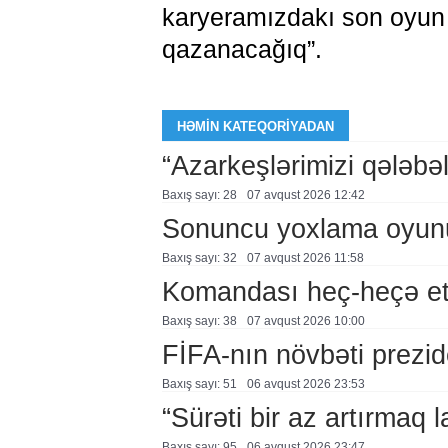
karyeramızdakı son oyun k
qazanacağıq”.
HƏMIN KATEQORIYADAN
“Azarkeşlərimizi qələbəl
Baxış sayı: 28
07 avqust 2026 12:42
Sonuncu yoxlama oyun
Baxış sayı: 32
07 avqust 2026 11:58
Komandası heç-heçə et
Baxış sayı: 38
07 avqust 2026 10:00
FİFA-nın növbəti prezid
Baxış sayı: 51
06 avqust 2026 23:53
“Sürəti bir az artırmaq l
Baxış sayı: 95
06 avqust 2026 23:47