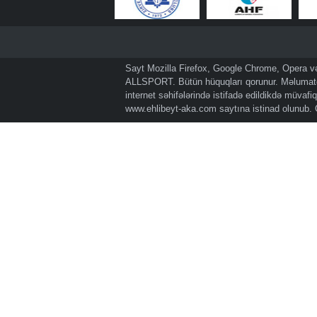
Sayt Mozilla Firefox, Google Chrome, Opera və 
ALLSPORT. Bütün hüquqları qorunur. Məlumatda
internet səhifələrində istifadə edildikdə müvaf
www.ehlibeyt-aka.com
saytına istinad olunub.