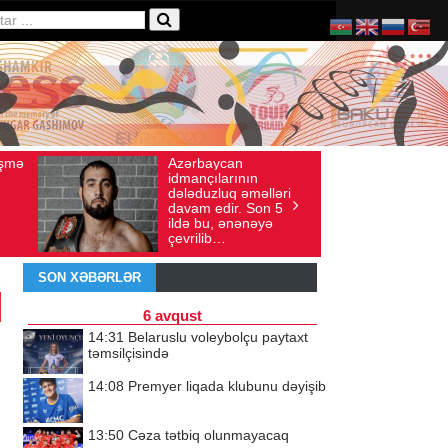
ə
Azərbaycan
Ad
Avqust 04, 2026
Baxış sayı: 136
İyul 30, 2026
idmançılarının
qe
dələduzluq əməlləri
ür
davam edir. Son 5
do
ildə bu, ənənəyə
dö
çevrilib…
SON XƏBƏRLƏR
6 avqust
14:31
Belaruslu voleybolçu paytaxt
təmsilçisində
14:08
Premyer liqada klubunu dəyişib
13:50
Cəza tətbiq olunmayacaq