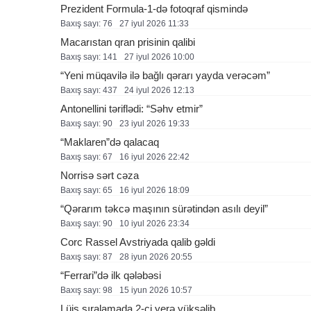
Prezident Formula-1-də fotoqraf qismində
Baxış sayı: 76
27 i̇yul 2026 11:33
Macarıstan qran prisinin qalibi
Baxış sayı: 141
27 i̇yul 2026 10:00
“Yeni müqavilə ilə bağlı qərarı yayda verəcəm”
Baxış sayı: 437
24 i̇yul 2026 12:13
Antonellini təriflədi: “Səhv etmir”
Baxış sayı: 90
23 i̇yul 2026 19:33
“Maklaren”də qalacaq
Baxış sayı: 67
16 i̇yul 2026 22:42
Norrisə sərt cəza
Baxış sayı: 65
16 i̇yul 2026 18:09
“Qərarım təkcə maşının sürətindən asılı deyil”
Baxış sayı: 90
10 i̇yul 2026 23:34
Corc Rassel Avstriyada qalib gəldi
Baxış sayı: 87
28 i̇yun 2026 20:55
“Ferrari”də ilk qələbəsi
Baxış sayı: 98
15 i̇yun 2026 10:57
Lüis sıralamada 2-ci yerə yüksəlib