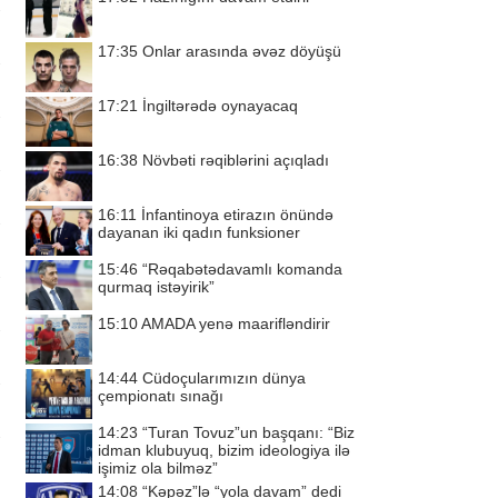
17:35
Onlar arasında əvəz döyüşü
17:21
İngiltərədə oynayacaq
16:38
Növbəti rəqiblərini açıqladı
16:11
İnfantinoya etirazın önündə
dayanan iki qadın funksioner
15:46
“Rəqabətədavamlı komanda
qurmaq istəyirik”
15:10
AMADA yenə maarifləndirir
14:44
Cüdoçularımızın dünya
çempionatı sınağı
14:23
“Turan Tovuz”un başqanı: “Biz
idman klubuyuq, bizim ideologiya ilə
işimiz ola bilməz”
14:08
“Kəpəz”lə “yola davam” dedi