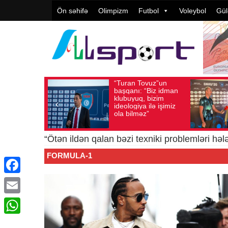
Ön səhifə
Olimpizm
Futbol
Voleybol
Gül
“Turan Tovuz”un
Avqust 05, 2026
Baxış sayı: 178
Avqust 05
başqanı: “Biz idman
klubuyuq, bizim
ideologiya ilə işimiz
ola bilməz”
“Ötən ildən qalan bəzi texniki problemləri hə
FORMULA-1
Facebook
Email
WhatsApp