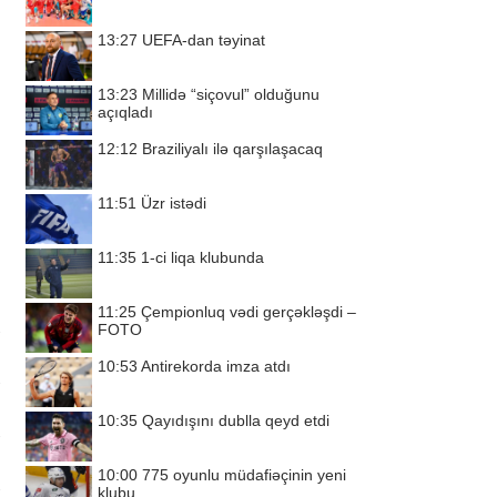
13:27
UEFA-dan təyinat
13:23
Millidə “siçovul” olduğunu
açıqladı
12:12
Braziliyalı ilə qarşılaşacaq
11:51
Üzr istədi
11:35
1-ci liqa klubunda
11:25
Çempionluq vədi gerçəkləşdi –
FOTO
10:53
Antirekorda imza atdı
10:35
Qayıdışını dublla qeyd etdi
10:00
775 oyunlu müdafiəçinin yeni
klubu