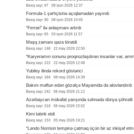
Baxış sayı: 97
08 i̇yun 2026 12:37
Formula-1 şərhçisinə açıqlamadan yayınıb
Baxış sayı: 90
08 i̇yun 2026 10:45
“Ferrari” ilə anlaşmanı artırdı
Baxış sayı: 65
03 i̇yun 2026 11:57
Məşq zamanı qəza törətdi
Baxış sayı: 148
22 may 2026 22:50
“Karyeramın sonunu proqnozlaşdıran insanlar var, a
Baxış sayı: 222
22 may 2026 12:48
Yubiley ilində rekord göstərici
Baxış sayı: 184
08 may 2026 14:39
Bakını məftun edən gözəlçə Mayamidə də alovlandırıb
Baxış sayı: 242
06 may 2026 21:12
Azərbaycan mükafat yarışında səhnədə dünya şöhrətli 
Baxış sayı: 318
06 may 2026 15:02
Kimi təbrik etdi
Baxış sayı: 153
05 may 2026 19:21
“Ləndo Norrisin tempinə çatmaq üçün bir az inkişaf etmə