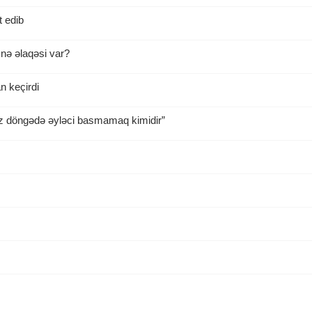
 edib
 nə əlaqəsi var?
n keçirdi
nuz döngədə əyləci basmamaq kimidir”