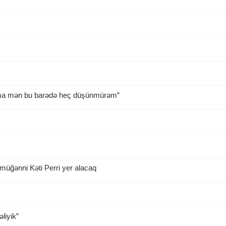
mma mən bu barədə heç düşünmürəm”
müğənni Kəti Perri yer alacaq
liyik”