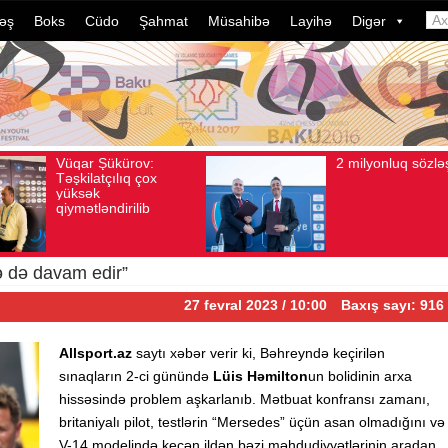
əş
Boks
Cüdo
Şahmat
Müsahibə
Layihə
Digər
Vüqar Şükürov:
2 milyonluq sözləşm
, 2026
Baxış sayı: 106
Avqust 04, 2026
Baxış sayı: 80
Təşkilatçılıq çox
yüksək
qiymətləndirilib
lə də davam edir”
27 fevral 2023 / 10:00
Baxış sayı: 916
Allsport.az
saytı xəbər verir ki, Bəhreyndə keçirilən
sınaqların 2-ci günündə
Lüis Həmilton
un bolidinin arxa
hissəsində problem aşkarlanıb. Mətbuat konfransı zamanı,
britaniyalı pilot, testlərin “Mersedes” üçün asan olmadığını və
V-14 modelində keçən ildən bəzi məhdudiyyətlərinin aradan