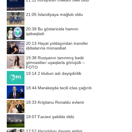
21:11
Konqresin məkanı bəlli olub
21:05
İslandiyaya məğlub oldu
20:38
Bu göstəricidə hamını
qabaqladı
20:13
Həyat yoldaşından transfer
iddialarına münasibət
19:38
Rusiyanın tanınmış bədii
gimnastları uşaqlarla görüşüb –
FOTO
19:14
2 klubun adı dəyişdirilib
18:44
Mərakeşdə təcili iclas çağırıb
18:33
Kriştianu Ronaldu evlənir
18:07
Faciəvi şəkildə öldü
17:52
Hazırlığını davam etdirir