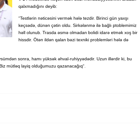
qalxmadığını deyib:
“Testlərin nəticəsini vermək hələ tezdir. Birinci gün yaxşı
keçsədə, dünən çətin oldu. Sirkələnmə ilə bağlı ptoblemimiz
həll olunub. Trasda əsmə olmadan bolidi idarə etmək xoş bir
hissdir. Ötən ildən qalan bəzi texniki problemləri hələ də
ümdən sonra, hamı yüksək əhval-ruhiyyədədir. Uzun illərdir ki, bu
q. Biz mütləq layiq olduğumuzu qazanacağıq“.