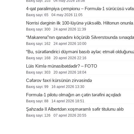
Baxış sayı: 103
04 may 2026 16:08
4-qat paralimpiya çempionu – Formula-1 sürücüsü vəfat
Baxış sayı: 65
04 may 2026 11:05
Norrisi dərginin ilk 100-lüyünə yüksəlib. Hiltonun onunla
Baxış sayı: 300
24 aprel 2026 11:39
“Makarena”nın qanadını köçürüb Silverstounda sınaqda
Baxış sayı: 162
24 aprel 2026 10:00
“Bu, sürətləndirici düyməni basıb əyləc etməli olduğu
Baxış sayı: 168
20 aprel 2026 22:16
Lüis Kimlə münasibətdədir? – FOTO
Baxış sayı: 303
20 aprel 2026 18:04
Cəfərov fəxri kürsünün zirvəsində
Baxış sayı: 99
16 aprel 2026 13:30
Formula-1 pilotu olmağın ən çətin tərəfini açıqladı
Baxış sayı: 88
14 aprel 2026 18:51
Şahzadə II Albertdən xoşməramlı səfir titulunu alıb
Baxış sayı: 126
07 aprel 2026 20:55