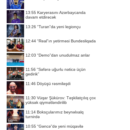
13:55
Karyerasını Azərbaycanda
davam etdirəcək
13:26
“Turan”da yeni legionçu
12:44
“Real”ın yetirməsi Bundesliqada
12:03
“Demo”dan unudulmaz anlar
11:56
“Səfərə uğurlu nəticə üçün
gedirik”
11:46
Döyüşü rəsmiləşdi
11:30
Vüqar Şükürov: Təşkilatçılıq çox
yüksək qiymətləndirilib
11:14
Boksçularımız beynəlxalq
turnirdə
10:55
“Gəncə”də yeni müqavilə