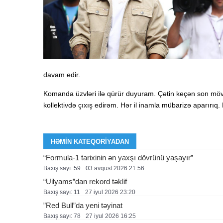
davam edir.
Komanda üzvləri ilə qürür duyuram. Çətin keçən son mövs
kollektivdə çıxış edirəm. Hər il inamla mübarizə aparırı
HƏMIN KATEQORIYADAN
“Formula-1 tarixinin ən yaxşı dövrünü yaşayır”
Baxış sayı: 59
03 avqust 2026 21:56
“Uilyams”dan rekord təklif
Baxış sayı: 11
27 i̇yul 2026 23:20
”Red Bull”da yeni təyinat
Baxış sayı: 78
27 i̇yul 2026 16:25