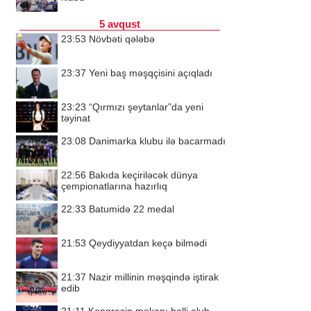
5 avqust
23:53
Növbəti qələbə
23:37
Yeni baş məşqçisini açıqladı
23:23
“Qırmızı şeytanlar”da yeni
təyinat
23:08
Danimarka klubu ilə bacarmadı
22:56
Bakıda keçiriləcək dünya
çempionatlarına hazırlıq
22:33
Batumidə 22 medal
21:53
Qeydiyyatdan keçə bilmədi
21:37
Nazir millinin məşqində iştirak
edib