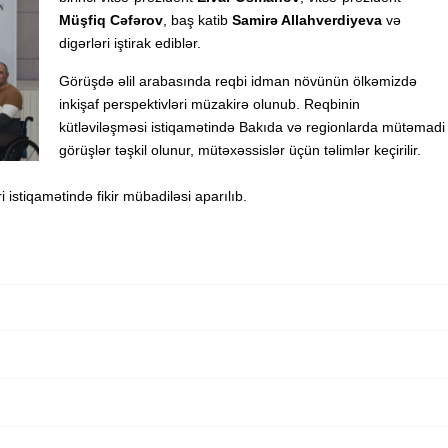
Müşfiq Cəfərov
, baş katib
Samirə Allahverdiyeva
və
digərləri iştirak ediblər.
Görüşdə əlil arabasında reqbi idman növünün ölkəmizdə
inkişaf perspektivləri müzakirə olunub. Reqbinin
kütləviləşməsi istiqamətində Bakıda və regionlarda mütəmadi
görüşlər təşkil olunur, mütəxəssislər üçün təlimlər keçirilir.
istiqamətində fikir mübadiləsi aparılıb.