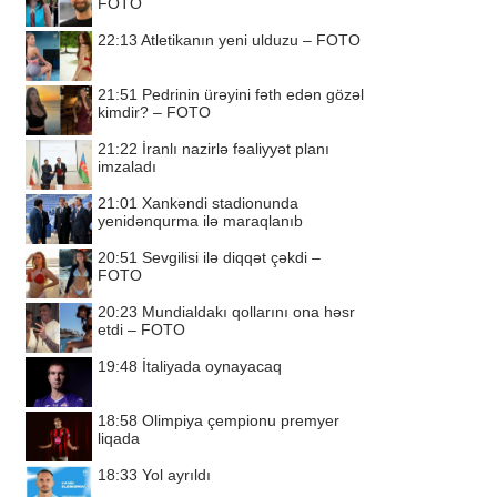
FOTO
22:13
Atletikanın yeni ulduzu – FOTO
21:51
Pedrinin ürəyini fəth edən gözəl
kimdir? – FOTO
21:22
İranlı nazirlə fəaliyyət planı
imzaladı
21:01
Xankəndi stadionunda
yenidənqurma ilə maraqlanıb
20:51
Sevgilisi ilə diqqət çəkdi –
FOTO
20:23
Mundialdakı qollarını ona həsr
etdi – FOTO
19:48
İtaliyada oynayacaq
18:58
Olimpiya çempionu premyer
liqada
18:33
Yol ayrıldı