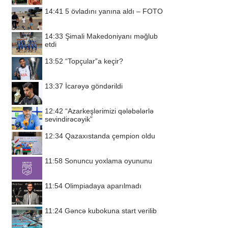
14:41
5 övladını yanına aldı – FOTO
14:33
Şimali Makedoniyanı məğlub
etdi
13:52
“Topçular”a keçir?
13:37
İcarəyə göndərildi
12:42
“Azarkeşlərimizi qələbələrlə
sevindirəcəyik”
12:34
Qazaxıstanda çempion oldu
11:58
Sonuncu yoxlama oyununu
11:54
Olimpiadaya aparılmadı
11:24
Gəncə kubokuna start verilib