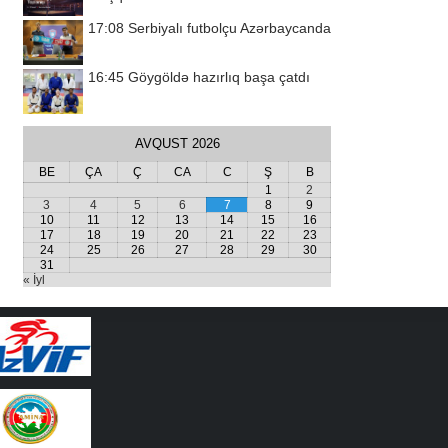
17:08
Serbiyalı futbolçu Azərbaycanda
16:45
Göygöldə hazırlıq başa çatdı
AVQUST 2026
BE
ÇA
Ç
CA
C
Ş
B
1
2
3
4
5
6
7
8
9
10
11
12
13
14
15
16
17
18
19
20
21
22
23
24
25
26
27
28
29
30
31
« İyl