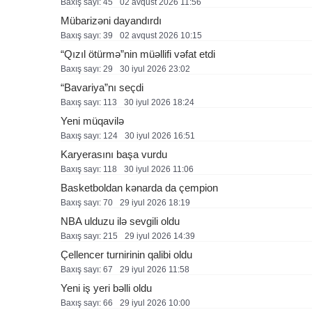
Baxış sayı: 45
02 avqust 2026 11:56
Mübarizəni dayandırdı
Baxış sayı: 39
02 avqust 2026 10:15
“Qızıl ötürmə”nin müəllifi vəfat etdi
Baxış sayı: 29
30 i̇yul 2026 23:02
“Bavariya”nı seçdi
Baxış sayı: 113
30 i̇yul 2026 18:24
Yeni müqavilə
Baxış sayı: 124
30 i̇yul 2026 16:51
Karyerasını başa vurdu
Baxış sayı: 118
30 i̇yul 2026 11:06
Basketboldan kənarda da çempion
Baxış sayı: 70
29 i̇yul 2026 18:19
NBA ulduzu ilə sevgili oldu
Baxış sayı: 215
29 i̇yul 2026 14:39
Çellencer turnirinin qalibi oldu
Baxış sayı: 67
29 i̇yul 2026 11:58
Yeni iş yeri bəlli oldu
Baxış sayı: 66
29 i̇yul 2026 10:00