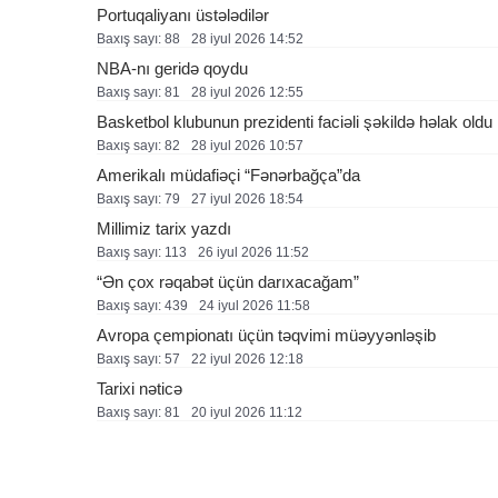
Portuqaliyanı üstələdilər
Baxış sayı: 88
28 i̇yul 2026 14:52
NBA-nı geridə qoydu
Baxış sayı: 81
28 i̇yul 2026 12:55
Basketbol klubunun prezidenti faciəli şəkildə həlak oldu
Baxış sayı: 82
28 i̇yul 2026 10:57
Amerikalı müdafiəçi “Fənərbağça”da
Baxış sayı: 79
27 i̇yul 2026 18:54
Millimiz tarix yazdı
Baxış sayı: 113
26 i̇yul 2026 11:52
“Ən çox rəqabət üçün darıxacağam”
Baxış sayı: 439
24 i̇yul 2026 11:58
Avropa çempionatı üçün təqvimi müəyyənləşib
Baxış sayı: 57
22 i̇yul 2026 12:18
Tarixi nəticə
Baxış sayı: 81
20 i̇yul 2026 11:12