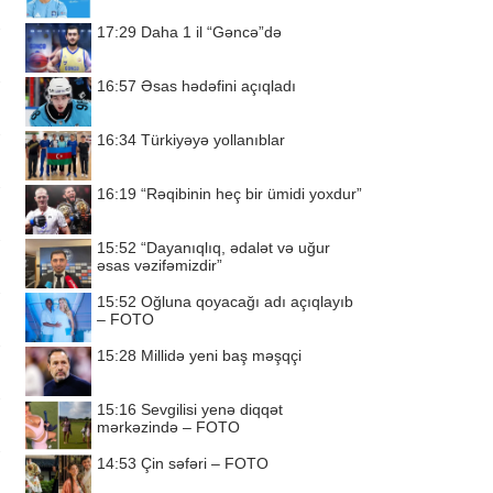
17:29
Daha 1 il “Gəncə”də
16:57
Əsas hədəfini açıqladı
16:34
Türkiyəyə yollanıblar
16:19
“Rəqibinin heç bir ümidi yoxdur”
15:52
“Dayanıqlıq, ədalət və uğur
əsas vəzifəmizdir”
15:52
Oğluna qoyacağı adı açıqlayıb
– FOTO
15:28
Millidə yeni baş məşqçi
15:16
Sevgilisi yenə diqqət
mərkəzində – FOTO
14:53
Çin səfəri – FOTO