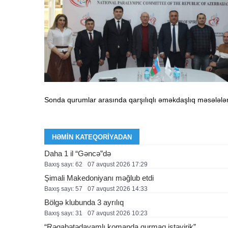
Sonda qurumlar arasında qarşılıqlı əməkdaşlıq məsələləri 
HƏMIN KATEQORIYADAN
Daha 1 il “Gəncə”də
Baxış sayı: 62
07 avqust 2026 17:29
Şimali Makedoniyanı məğlub etdi
Baxış sayı: 57
07 avqust 2026 14:33
Bölgə klubunda 3 ayrılıq
Baxış sayı: 31
07 avqust 2026 10:23
“Rəqabətədavamlı komanda qurmaq istəyirik”