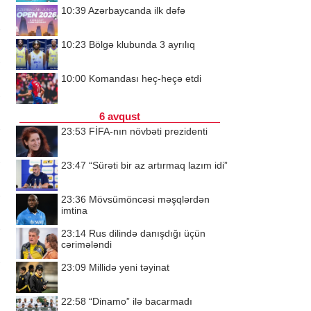
10:39
Azərbaycanda ilk dəfə
10:23
Bölgə klubunda 3 ayrılıq
10:00
Komandası heç-heçə etdi
6 avqust
23:53
FİFA-nın növbəti prezidenti
23:47
“Sürəti bir az artırmaq lazım idi”
23:36
Mövsümöncəsi məşqlərdən
imtina
23:14
Rus dilində danışdığı üçün
cərimələndi
23:09
Millidə yeni təyinat
22:58
“Dinamo” ilə bacarmadı