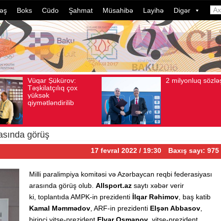
əş
Boks
Cüdo
Şahmat
Müsahibə
Layihə
Digər
2 milyonluq sözləşmə
Azərbaycan
vqust 04, 2026
Baxış sayı: 80
Avqust 04, 2026
Baxış say
idmançılarını
dələduzluq əm
davam edir. 
ildə bu, ənə
çevrilib…
rasında görüş
17 fevral 2022 / 19:30
Baxış sayı: 975
Milli paralimpiya komitəsi və Azərbaycan reqbi federasiyası
arasında görüş olub.
Allsport.az
saytı xəbər verir
ki, toplantıda AMPK-in prezidenti
İlqar Rəhimov
, baş katib
Kamal Məmmədov
, ARF-in prezidenti
Elşən Abbasov
,
birinci vitse-prezident
Elvar Osmanov
, vitse-prezident