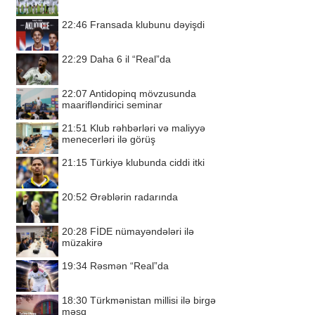
22:46
Fransada klubunu dəyişdi
22:29
Daha 6 il “Real”da
22:07
Antidopinq mövzusunda
maarifləndirici seminar
21:51
Klub rəhbərləri və maliyyə
menecerləri ilə görüş
21:15
Türkiyə klubunda ciddi itki
20:52
Ərəblərin radarında
20:28
FİDE nümayəndələri ilə
müzakirə
19:34
Rəsmən “Real”da
18:30
Türkmənistan millisi ilə birgə
məşq