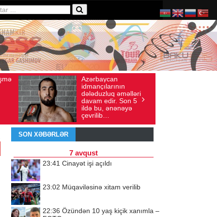
Ad gününü vətənində
ı: 136
İyul 30, 2026
Baxış sayı: 238
n
qeyd etməsə də,
əlləri
ürəyi hər zaman
Son 5
doğma yurdu ilə
nəyə
döyünür
SON XƏBƏRLƏR
7 avqust
23:41
Cinayət işi açıldı
23:02
Müqaviləsinə xitam verilib
22:36
Özündən 10 yaş kiçik xanımla –