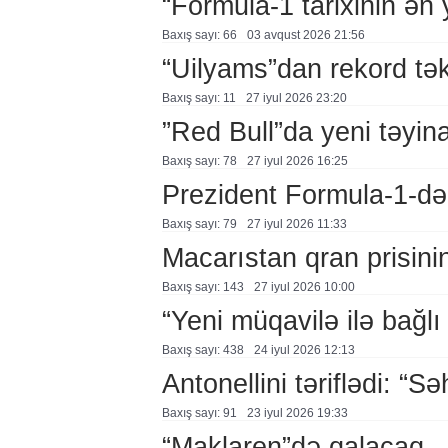
“Formula-1 tarixinin ən
Baxış sayı: 66
03 avqust 2026 21:56
“Uilyams”dan rekord təkl
Baxış sayı: 11
27 i̇yul 2026 23:20
”Red Bull”da yeni təyina
Baxış sayı: 78
27 i̇yul 2026 16:25
Prezident Formula-1-də
Baxış sayı: 79
27 i̇yul 2026 11:33
Macarıstan qran prisinin
Baxış sayı: 143
27 i̇yul 2026 10:00
“Yeni müqavilə ilə bağl
Baxış sayı: 438
24 i̇yul 2026 12:13
Antonellini təriflədi: “Sə
Baxış sayı: 91
23 i̇yul 2026 19:33
“Maklaren”də qalacaq