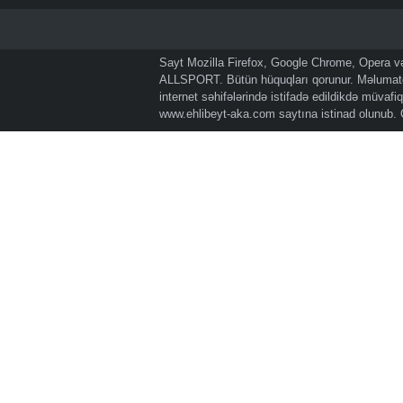
Sayt Mozilla Firefox, Google Chrome, Opera və 
ALLSPORT. Bütün hüquqları qorunur. Məlumatda
internet səhifələrində istifadə edildikdə müvaf
www.ehlibeyt-aka.com
saytına istinad olunub.