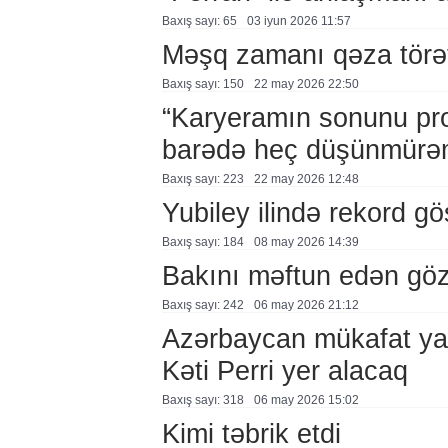
Baxış sayı: 65
03 i̇yun 2026 11:57
Məşq zamanı qəza törə
Baxış sayı: 150
22 may 2026 22:50
“Karyeramın sonunu pr
barədə heç düşünmürə
Baxış sayı: 223
22 may 2026 12:48
Yubiley ilində rekord gös
Baxış sayı: 184
08 may 2026 14:39
Bakını məftun edən göz
Baxış sayı: 242
06 may 2026 21:12
Azərbaycan mükafat ya
Kəti Perri yer alacaq
Baxış sayı: 318
06 may 2026 15:02
Kimi təbrik etdi