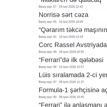
Baxış sayı: 67
16 i̇yul 2026 22:42
Norrisə sərt cəza
Baxış sayı: 65
16 i̇yul 2026 18:09
“Qərarım təkcə maşının 
Baxış sayı: 91
10 i̇yul 2026 23:34
Corc Rassel Avstriyada 
Baxış sayı: 90
28 i̇yun 2026 20:55
“Ferrari”də ilk qələbəsi
Baxış sayı: 98
15 i̇yun 2026 10:57
Lüis sıralamada 2-ci ye
Baxış sayı: 97
08 i̇yun 2026 12:37
Formula-1 şərhçisinə a
Baxış sayı: 90
08 i̇yun 2026 10:45
“Ferrari” ilə anlaşmanı a