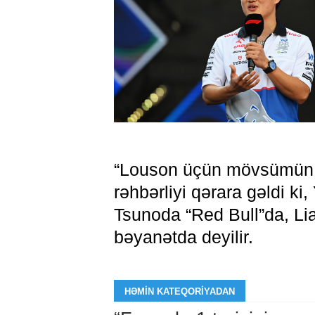
“Louson üçün mövsümün ç
rəhbərliyi qərara gəldi ki
Tsunoda “Red Bull”da, Li
bəyanətda deyilir.
HƏMIN KATEQORIYADAN