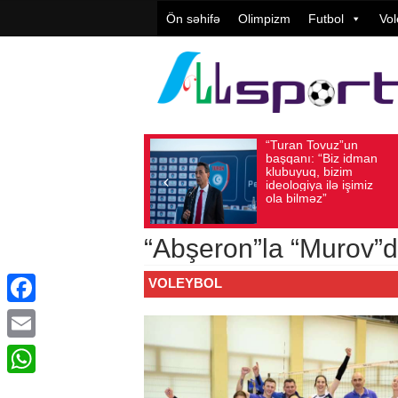
Ön səhifə
Olimpizm
Futbol
Vol
“Turan Tovuz”un
Vüqar Şük
Avqust 05, 2026
Baxış sayı: 187
Avqust 05, 2026
Baxış 
başqanı: “Biz idman
Təşkilatçıl
klubuyuq, bizim
yüksək
ideologiya ilə işimiz
qiymətləndi
ola bilməz”
“Abşeron”la “Murov”d
VOLEYBOL
Facebook
Email
WhatsApp