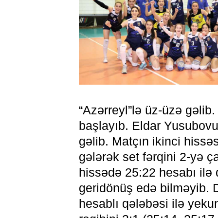
“Azərreyl”lə üz-üzə gəlib
başlayıb. Eldar Yusubovun 
gəlib. Matçın ikinci hissə
gələrək set fərqini 2-yə 
hissədə 25:22 hesabı ilə 
geridönüş edə bilməyib.
hesablı qələbəsi ilə yeku