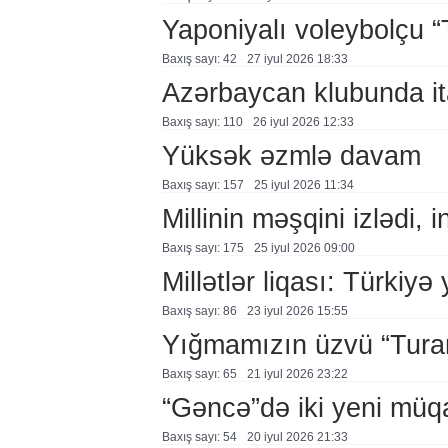
Yaponiyalı voleybolçu 
Baxış sayı: 42
27 i̇yul 2026 18:33
Azərbaycan klubunda it
Baxış sayı: 110
26 i̇yul 2026 12:33
Yüksək əzmlə davam
Baxış sayı: 157
25 i̇yul 2026 11:34
Millinin məşqini izlədi, 
Baxış sayı: 175
25 i̇yul 2026 09:00
Millətlər liqası: Türkiyə
Baxış sayı: 86
23 i̇yul 2026 15:55
Yığmamızın üzvü “Tura
Baxış sayı: 65
21 i̇yul 2026 23:22
“Gəncə”də iki yeni müqa
Baxış sayı: 54
20 i̇yul 2026 21:33