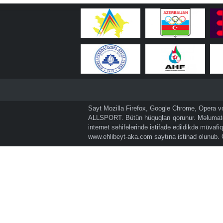
Sayt Mozilla Firefox, Google Chrome, Opera və 
ALLSPORT. Bütün hüquqları qorunur. Məlumatda
internet səhifələrində istifadə edildikdə müvaf
www.ehlibeyt-aka.com
saytına istinad olunub.