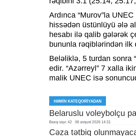
rəqibini 3:1 (25:14, 25:17
Ardınca “Murov”la UNEC 
hissədən üstünlüyü ələ al
hesabı ilə qalib gələrək 
bununla rəqiblərindən ilk
Beləliklə, 5 turdan sonra 
edir. “Azərreyl” 7 xalla ik
malik UNEC isə sonuncud
HƏMIN KATEQORIYADAN
Belaruslu voleybolçu pa
Baxış sayı: 42
06 avqust 2026 14:31
Cəza tətbiq olunmayac