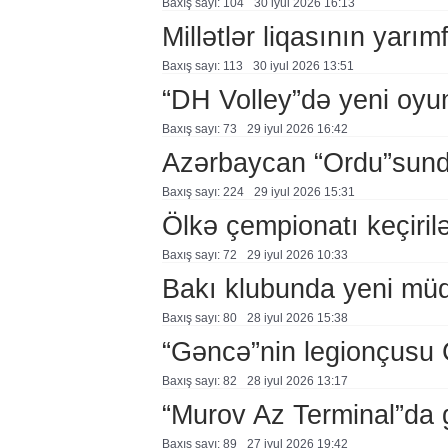
Baxış sayı: 104
30 i̇yul 2026 16:13
Millətlər liqasının yarım
Baxış sayı: 113
30 i̇yul 2026 13:51
“DH Volley”də yeni oyu
Baxış sayı: 73
29 i̇yul 2026 16:42
Azərbaycan “Ordu”sunda
Baxış sayı: 224
29 i̇yul 2026 15:31
Ölkə çempionatı keçiril
Baxış sayı: 72
29 i̇yul 2026 10:33
Bakı klubunda yeni müq
Baxış sayı: 80
28 i̇yul 2026 15:38
“Gəncə”nin legionçusu 
Baxış sayı: 82
28 i̇yul 2026 13:17
“Murov Az Terminal”da 
Baxış sayı: 89
27 i̇yul 2026 19:42