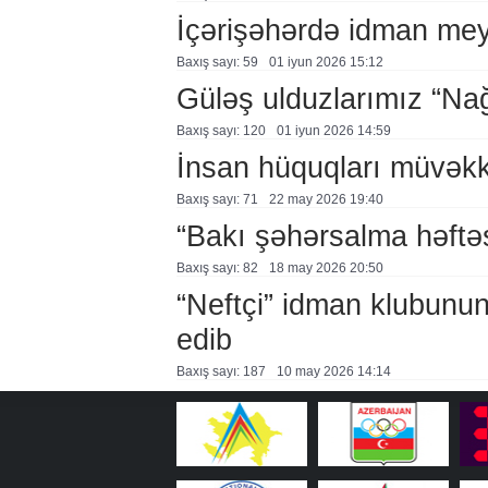
İçərişəhərdə idman me
Baxış sayı: 59
01 i̇yun 2026 15:12
Güləş ulduzlarımız “Nağ
Baxış sayı: 120
01 i̇yun 2026 14:59
İnsan hüquqları müvəkki
Baxış sayı: 71
22 may 2026 19:40
“Bakı şəhərsalma həftə
Baxış sayı: 82
18 may 2026 20:50
“Neftçi” idman klubunun
edib
Baxış sayı: 187
10 may 2026 14:14