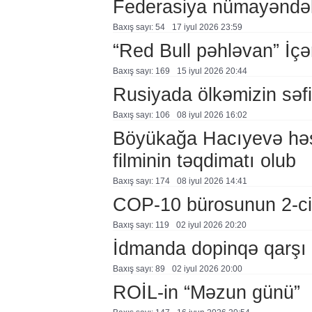
Federasiya nümayəndələ
Baxış sayı: 54
17 i̇yul 2026 23:59
“Red Bull pəhləvan” İçə
Baxış sayı: 169
15 i̇yul 2026 20:44
Rusiyada ölkəmizin səfir
Baxış sayı: 106
08 i̇yul 2026 16:02
Böyükağa Hacıyevə həs
filminin təqdimatı olub
Baxış sayı: 174
08 i̇yul 2026 14:41
COP-10 bürosunun 2-ci i
Baxış sayı: 119
02 i̇yul 2026 20:20
İdmanda dopinqə qarşı t
Baxış sayı: 89
02 i̇yul 2026 20:00
ROİL-in “Məzun günü”