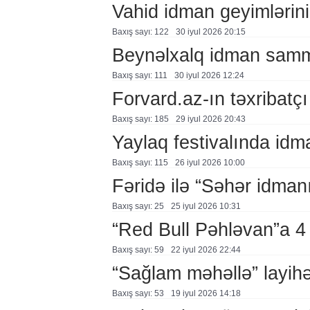
Vahid idman geyimlərin
Baxış sayı: 122
30 i̇yul 2026 20:15
Beynəlxalq idman samm
Baxış sayı: 111
30 i̇yul 2026 12:24
Forvard.az-ın təxribatçı
Baxış sayı: 185
29 i̇yul 2026 20:43
Yaylaq festivalında id
Baxış sayı: 115
26 i̇yul 2026 10:00
Fəridə ilə “Səhər idman
Baxış sayı: 25
25 i̇yul 2026 10:31
“Red Bull Pəhləvan”a 4
Baxış sayı: 59
22 i̇yul 2026 22:44
“Sağlam məhəllə” layihə
Baxış sayı: 53
19 i̇yul 2026 14:18