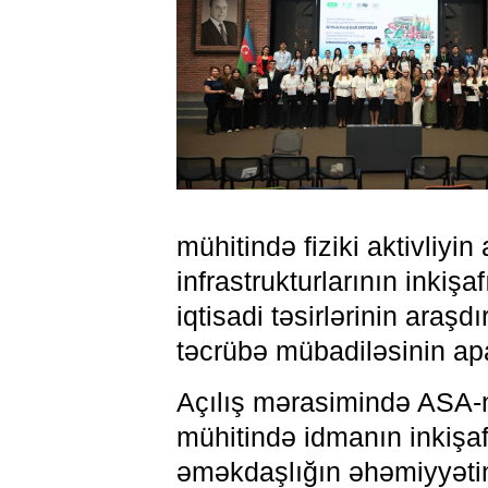
mühitində fiziki aktivliyin
infrastrukturlarının inkiş
iqtisadi təsirlərinin araş
təcrübə mübadiləsinin apa
Açılış mərasimində ASA-
mühitində idmanın inkişafı,
əməkdaşlığın əhəmiyyəti