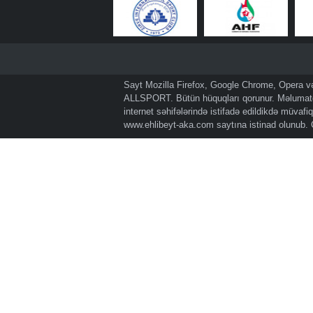
Sayt Mozilla Firefox, Google Chrome, Opera və 
ALLSPORT. Bütün hüquqları qorunur. Məlumatda
internet səhifələrində istifadə edildikdə müvaf
www.ehlibeyt-aka.com
saytına istinad olunub.