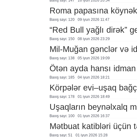
Baxış sayı: 147
16 i̇yun 2026 20:54
Roma papasına köynək h
Baxış sayı: 120
09 i̇yun 2026 11:47
“Red Bull yağlı dirək” g
Baxış sayı: 150
08 i̇yun 2026 23:29
Mil-Muğan gənclər və idm
Baxış sayı: 138
05 i̇yun 2026 19:09
Ötən ayda hansı idman n
Baxış sayı: 185
04 i̇yun 2026 18:21
Körpələr evi–uşaq bağç
Baxış sayı: 178
01 i̇yun 2026 18:49
Uşaqların beynəlxalq m
Baxış sayı: 100
01 i̇yun 2026 16:37
Mətbuat katibləri üçün t
Baxış sayı: 51
01 i̇yun 2026 15:28