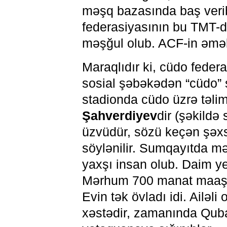
məşq bazasında baş veri
federasiyasının bu TMT-də
məşğul olub. ACF-in əmək
Maraqlıdır ki, cüdo fede
sosial şəbəkədən “cüdo” 
stadionda cüdo üzrə təli
Şahverdiyev
dir (şəkild
üzvüdür, sözü keçən şəxs
söylənilir. Sumqayıtda mə
yaxşı insan olub. Daim yer
Mərhum 700 manat maaş al
Evin tək övladı idi. Ailəli
xəstədir, zamanında Qub