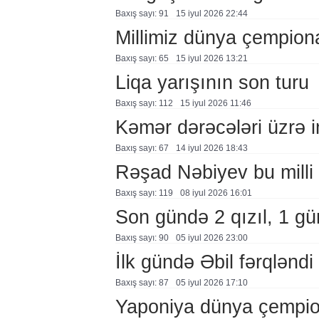
Baxış sayı: 91
15 i̇yul 2026 22:44
Millimiz dünya çempiona
Baxış sayı: 65
15 i̇yul 2026 13:21
Liqa yarışının son turu
Baxış sayı: 112
15 i̇yul 2026 11:46
Kəmər dərəcələri üzrə 
Baxış sayı: 67
14 i̇yul 2026 18:43
Rəşad Nəbiyev bu milli 
Baxış sayı: 119
08 i̇yul 2026 16:01
Son gündə 2 qızıl, 1 g
Baxış sayı: 90
05 i̇yul 2026 23:00
İlk gündə Əbil fərqləndi
Baxış sayı: 87
05 i̇yul 2026 17:10
Yaponiya dünya çempion