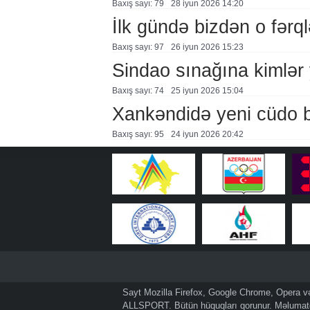
Baxış sayı: 79
28 i̇yun 2026 14:20
İlk gündə bizdən o fərql
Baxış sayı: 97
26 i̇yun 2026 15:23
Sindao sınağına kimlər 
Baxış sayı: 74
25 i̇yun 2026 15:04
Xankəndidə yeni cüdo b
Baxış sayı: 95
24 i̇yun 2026 20:42
Sayt Mozilla Firefox, Google Chrome, Opera və 
ALLSPORT. Bütün hüquqları qorunur. Məlumatda