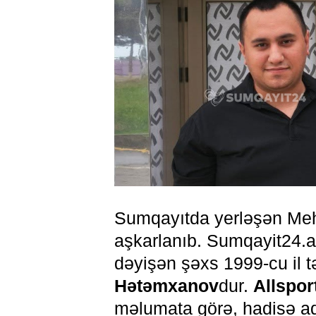
Sumqayıtda yerləşən Meh
aşkarlanıb. Sumqayit24.a
dəyişən şəxs 1999-cu il t
Hətəmxanov
dur.
Allspor
məlumata görə, hadisə ad