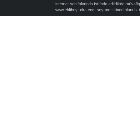
internet səhifələrində istifadə edildikdə müvaf
www.ehlibeyt-aka.com
saytına istinad olunub.