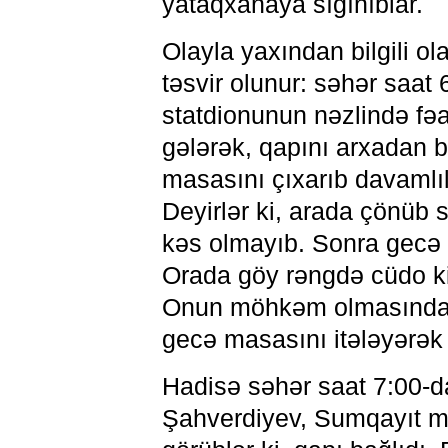
yataqxanaya sığınıblar.
Olayla yaxından bilgili o
təsvir olunur: səhər sa
statdionunun nəzlində fə
gələrək, qapını arxadan 
masasını çıxarıb davamlı
Deyirlər ki, arada çönüb
kəs olmayıb. Sonra gecə 
Orada göy rəngdə cüdo ki
Onun möhkəm olmasından
gecə masasını itələyərək
Hadisə səhər saat 7:00-d
Şahverdiyev, Sumqayıt mə