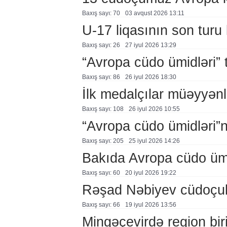
Baxış sayı: 70
03 avqust 2026 13:11
U-17 liqasının son turu 
Baxış sayı: 26
27 i̇yul 2026 13:29
“Avropa cüdo ümidləri” t
Baxış sayı: 86
26 i̇yul 2026 18:30
İlk medalçılar müəyyənl
Baxış sayı: 108
26 i̇yul 2026 10:55
“Avropa cüdo ümidləri”
Baxış sayı: 205
25 i̇yul 2026 14:26
Bakıda Avropa cüdo ümidl
Baxış sayı: 60
20 i̇yul 2026 19:22
Rəşad Nəbiyev cüdoçul
Baxış sayı: 66
19 i̇yul 2026 13:56
Mingəçevirdə region birin