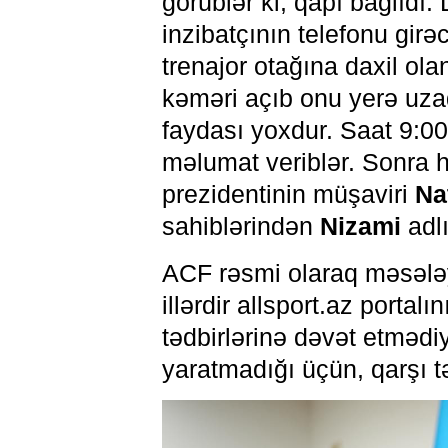
görüblər ki, qapı bağlıdı.
inzibatçının telefonu gir
trenajor otağına daxil ola
kəməri açıb onu yerə uzad
faydası yoxdur. Saat 9:0
məlumat veriblər. Sonra 
prezidentinin müşaviri
Na
sahiblərindən
Nizami
adlı
ACF rəsmi olaraq məsələy
illərdir allsport.az porta
tədbirlərinə dəvət etmədiy
yaratmadığı üçün, qarşı t