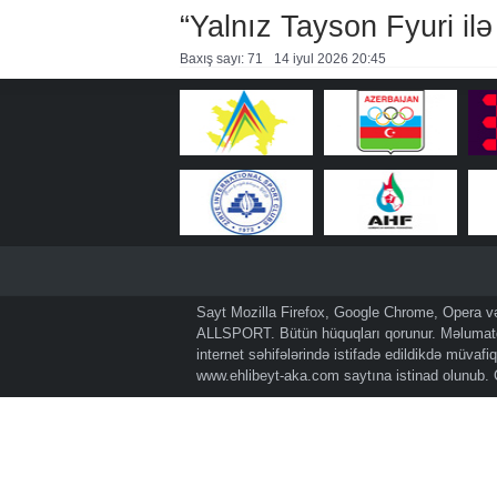
“Yalnız Tayson Fyuri il
Baxış sayı: 71
14 i̇yul 2026 20:45
Sayt Mozilla Firefox, Google Chrome, Opera və 
ALLSPORT. Bütün hüquqları qorunur. Məlumatda
internet səhifələrində istifadə edildikdə müvaf
www.ehlibeyt-aka.com
saytına istinad olunub.