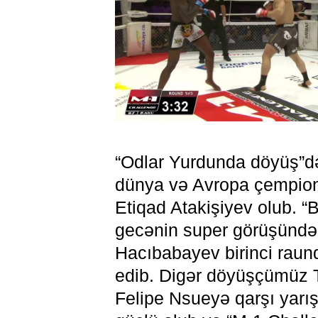
“Odlar Yurdunda döyüş”də
dünya və Avropa çempion
Etiqad Atakişiyev olub. “
gecənin super görüşündən
Hacıbabayev birinci raun
edib. Digər döyüşçümüz 
Felipe Nsueyə qarşı yarı