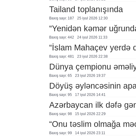
Tailand toplanışında
Baxış sayı: 187
25 i̇yul 2026 12:30
“Yenidən kəmər uğrund
Baxış sayı: 442
24 i̇yul 2026 11:33
“İslam Mahaçev yerdə da
Baxış sayı: 481
23 i̇yul 2026 22:38
Dünya çempionu əməliy
Baxış sayı: 65
23 i̇yul 2026 19:37
Döyüş əyləncəsinin apa
Baxış sayı: 95
17 i̇yul 2026 14:41
Azərbaycan ilk dəfə gə
Baxış sayı: 98
15 i̇yul 2026 22:29
“Onu təslim olmağa mə
Baxış sayı: 99
14 i̇yul 2026 23:11