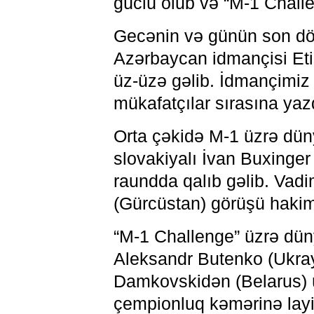
güclü olub və “M-1 Challe
Gecənin və günün son dö
Azərbaycan idmançisi Etiq
üz-üzə gəlib. İdmançimiz
mükafatçılar sırasına yazd
Orta çəkidə M-1 üzrə dün
slovakiyalı İvan Buxinger 
raundda qalıb gəlib. Vad
(Gürcüstan) görüşü hakiml
“M-1 Challenge” üzrə dü
Aleksandr Butenko (Ukray
Damkovskidən (Belarus) ü
çempionluq kəmərinə layi