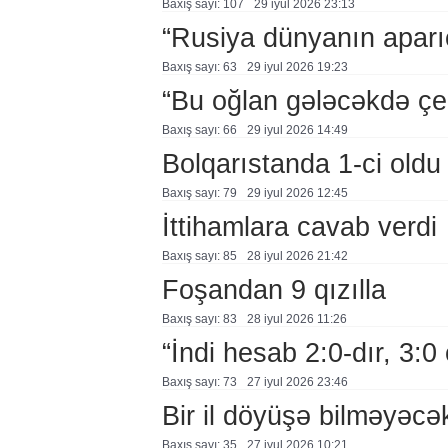
Baxış sayı: 107
29 i̇yul 2026 23:13
“Rusiya dünyanın aparıc
Baxış sayı: 63
29 i̇yul 2026 19:23
“Bu oğlan gələcəkdə çe
Baxış sayı: 66
29 i̇yul 2026 14:49
Bolqarıstanda 1-ci oldu
Baxış sayı: 79
29 i̇yul 2026 12:45
İttihamlara cavab verdi
Baxış sayı: 85
28 i̇yul 2026 21:42
Foşandan 9 qızılla
Baxış sayı: 83
28 i̇yul 2026 11:26
“İndi hesab 2:0-dır, 3:0
Baxış sayı: 73
27 i̇yul 2026 23:46
Bir il döyüşə bilməyəcə
Baxış sayı: 35
27 i̇yul 2026 10:21