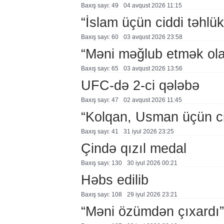
Baxış sayı: 49
04 avqust 2026 11:15
“İslam üçün ciddi təhlük
Baxış sayı: 60
03 avqust 2026 23:58
“Məni məğlub etmək ol
Baxış sayı: 65
03 avqust 2026 13:56
UFC-də 2-ci qələbə
Baxış sayı: 47
02 avqust 2026 11:45
“Kolqan, Usman üçün ci
Baxış sayı: 41
31 i̇yul 2026 23:25
Çində qızıl medal
Baxış sayı: 130
30 i̇yul 2026 00:21
Həbs edilib
Baxış sayı: 108
29 i̇yul 2026 23:21
“Məni özümdən çıxardı”