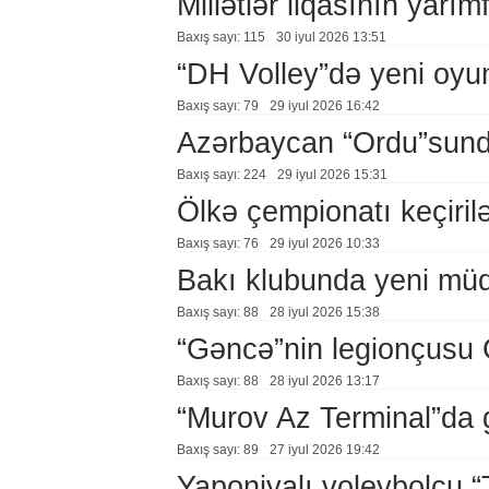
Millətlər liqasının yarım
Baxış sayı: 115
30 i̇yul 2026 13:51
“DH Volley”də yeni oyu
Baxış sayı: 79
29 i̇yul 2026 16:42
Azərbaycan “Ordu”sunda
Baxış sayı: 224
29 i̇yul 2026 15:31
Ölkə çempionatı keçiril
Baxış sayı: 76
29 i̇yul 2026 10:33
Bakı klubunda yeni müq
Baxış sayı: 88
28 i̇yul 2026 15:38
“Gəncə”nin legionçusu 
Baxış sayı: 88
28 i̇yul 2026 13:17
“Murov Az Terminal”da 
Baxış sayı: 89
27 i̇yul 2026 19:42
Yaponiyalı voleybolçu 