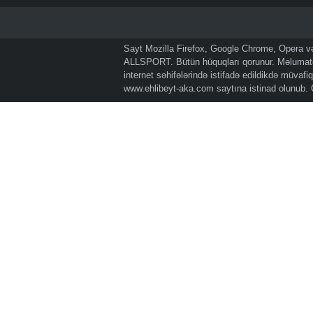
Sayt Mozilla Firefox, Google Chrome, Opera və 
ALLSPORT. Bütün hüquqları qorunur. Məlumatda
internet səhifələrində istifadə edildikdə müvaf
www.ehlibeyt-aka.com
saytına istinad olunub.