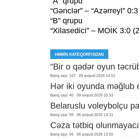
“A” qrupu
“Gənclər” – “Azərreyl” 0:3
“B” qrupu
“Xilasedici” – MOİK 3:0 (
HƏMIN KATEQORIYADAN
“Bir o qədər oyun təcrü
Baxış sayı: 167
09 avqust 2026 14:52
Hər iki oyunda məğlub 
Baxış sayı: 40
09 avqust 2026 10:33
Belaruslu voleybolçu pa
Baxış sayı: 59
06 avqust 2026 14:31
Cəza tətbiq olunmayac
Baxış sayı: 56
06 avqust 2026 13:50