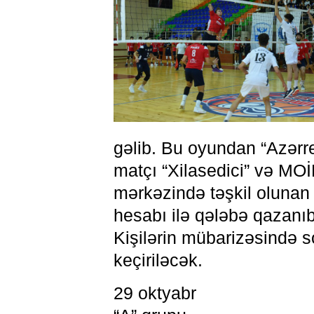
gəlib. Bu oyundan “Azərrey
matçı “Xilasedici” və MOİ
mərkəzində təşkil olunan
hesabı ilə qələbə qazanıb
Kişilərin mübarizəsində s
keçiriləcək.
29 oktyabr