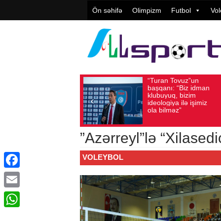
Ön səhifə
Olimpizm
Futbol
Vol
“Turan Tovuz”un
Avqust 05, 2026
Baxış sayı: 223
başqanı: “Biz idman
klubuyuq, bizim
ideologiya ilə işimiz
ola bilməz”
”Azərreyl”lə “Xilased
VOLEYBOL
Facebook
Email
WhatsApp