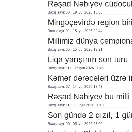
Rəşad Nəbiyev cüdoçul
Baxış sayı: 66
19 i̇yul 2026 13:56
Mingəçevirdə region birin
Baxış sayı: 91
15 i̇yul 2026 22:44
Millimiz dünya çempiona
Baxış sayı: 65
15 i̇yul 2026 13:21
Liqa yarışının son turu
Baxış sayı: 111
15 i̇yul 2026 11:46
Kəmər dərəcələri üzrə 
Baxış sayı: 67
14 i̇yul 2026 18:43
Rəşad Nəbiyev bu milli 
Baxış sayı: 115
08 i̇yul 2026 16:01
Son gündə 2 qızıl, 1 g
Baxış sayı: 90
05 i̇yul 2026 23:00