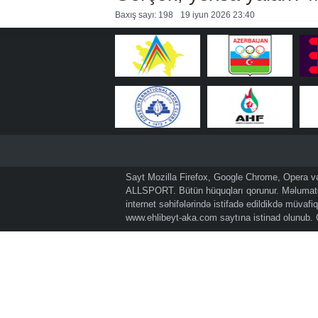
Baxış sayı: 198
19 i̇yun 2026 23:40
Sayt Mozilla Firefox, Google Chrome, Opera və 
ALLSPORT. Bütün hüquqları qorunur. Məlumatda
internet səhifələrində istifadə edildikdə müvaf
www.ehlibeyt-aka.com
saytına istinad olunub.