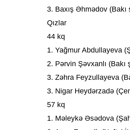
3. Baxış Əhmədov (Bakı 
Qızlar
44 kq
1. Yağmur Abdullayeva 
2. Pərvin Şəvxanlı (Bakı
3. Zəhra Feyzullayeva (B
3. Nigar Heydərzadə (Çe
57 kq
1. Məleykə Əsədova (Şah