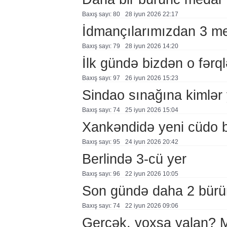
Baxış sayı: 80
28 i̇yun 2026 22:17
İdmançılarımızdan 3 m
Baxış sayı: 79
28 i̇yun 2026 14:20
İlk gündə bizdən o fərql
Baxış sayı: 97
26 i̇yun 2026 15:23
Sindao sınağına kimlər 
Baxış sayı: 74
25 i̇yun 2026 15:04
Xankəndidə yeni cüdo b
Baxış sayı: 95
24 i̇yun 2026 20:42
Berlində 3-cü yer
Baxış sayı: 96
22 i̇yun 2026 10:05
Son gündə daha 2 bürü
Baxış sayı: 74
22 i̇yun 2026 09:06
Gerçək, yoxsa yalan?