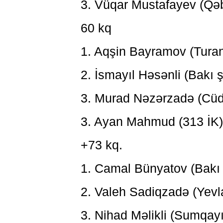
3. Vüqar Mustafayev (Qəb
60 kq
1. Aqşin Bayramov (Turan
2. İsmayıl Həsənli (Bakı
3. Murad Nəzərzadə (Cüd
3. Ayan Mahmud (313 İK)
+73 kq.
1. Camal Bünyatov (Bakı
2. Valeh Sadiqzadə (Yevl
3. Nihad Məlikli (Sumqay