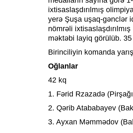
medalların sayına görə 1-
ixtisaslaşdırılmış olimpiy
yerə Şuşa uşaq-gənclər i
nömrəli ixtisaslaşdırılmış
məktəbi layiq görülüb. 3
Birinciliyin komanda yarış
Oğlanlar
42 kq
1. Fərid Rzazadə (Pirşağ
2. Qərib Atababayev (Bak
3. Ayxan Məmmədov (Bak