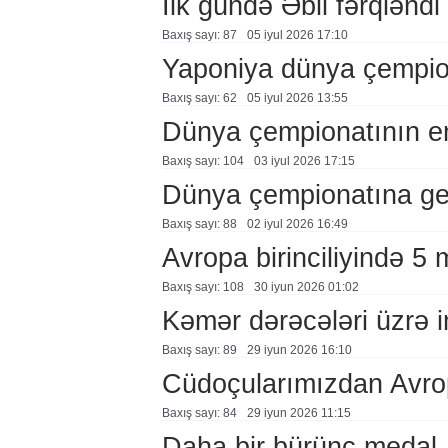
İlk gündə Əbil fərqləndi
Baxış sayı: 87
05 i̇yul 2026 17:10
Yaponiya dünya çempion
Baxış sayı: 62
05 i̇yul 2026 13:55
Dünya çempionatının em
Baxış sayı: 104
03 i̇yul 2026 17:15
Dünya çempionatına ger
Baxış sayı: 88
02 i̇yul 2026 16:49
Avropa birinciliyində 5 
Baxış sayı: 108
30 i̇yun 2026 01:02
Kəmər dərəcələri üzrə 
Baxış sayı: 89
29 i̇yun 2026 16:10
Cüdoçularımızdan Avrop
Baxış sayı: 84
29 i̇yun 2026 11:15
Daha bir bürünc medal