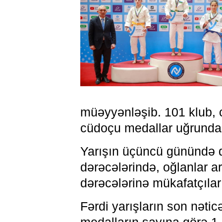
müəyyənləşib. 101 klub, 
cüdoçu medallar uğrunda
Yarışın üçüncü günündə q
dərəcələrində, oğlanlar a
dərəcələrinə mükafatçılar 
Fərdi yarışların son nət