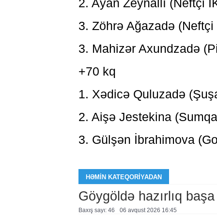
2. Ayan Zeynallı (Neftçi İ
3. Zöhrə Ağazadə (Neftçi 
3. Mahizər Axundzadə (Pi
+70 kq
1. Xədicə Quluzadə (Şu
2. Aişə Jestekina (Sumqa
3. Gülşən İbrahimova (G
HƏMIN KATEQORIYADAN
Göygöldə hazırlıq başa
Baxış sayı: 46
06 avqust 2026 16:45