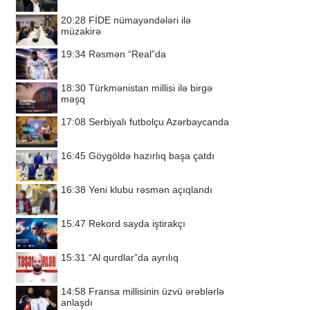
20:28
FİDE nümayəndələri ilə
müzakirə
19:34
Rəsmən “Real”da
18:30
Türkmənistan millisi ilə birgə
məşq
17:08
Serbiyalı futbolçu Azərbaycanda
16:45
Göygöldə hazırlıq başa çatdı
16:38
Yeni klubu rəsmən açıqlandı
15:47
Rekord sayda iştirakçı
15:31
“Al qurdlar”da ayrılıq
14:58
Fransa millisinin üzvü ərəblərlə
anlaşdı