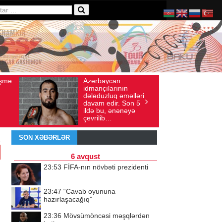
an
Ad gününü vətənində
 sayı: 136
İyul 30, 2026
Baxış sayı: 238
rının
qeyd etməsə də,
q əməlləri
ürəyi hər zaman
r. Son 5
doğma yurdu ilə
ənənəyə
döyünür
SON XƏBƏRLƏR
6 avqust
23:53
FİFA-nın növbəti prezidenti
23:47
“Cavab oyununa
hazırlaşacağıq”
23:36
Mövsümöncəsi məşqlərdən