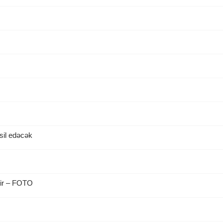
sil edəcək
dir – FOTO