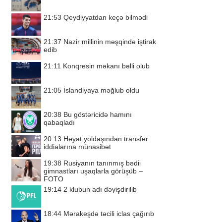
21:53
Qeydiyyatdan keçə bilmədi
21:37
Nazir millinin məşqində iştirak
edib
21:11
Konqresin məkanı bəlli olub
21:05
İslandiyaya məğlub oldu
20:38
Bu göstəricidə hamını
qabaqladı
20:13
Həyat yoldaşından transfer
iddialarına münasibət
19:38
Rusiyanın tanınmış bədii
gimnastları uşaqlarla görüşüb –
FOTO
19:14
2 klubun adı dəyişdirilib
18:44
Mərakeşdə təcili iclas çağırıb