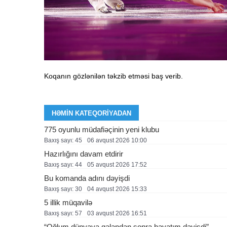
Koqanın gözlənilən təkzib etməsi baş verib.
HƏMIN KATEQORIYADAN
775 oyunlu müdafiəçinin yeni klubu
Baxış sayı: 45
06 avqust 2026 10:00
Hazırlığını davam etdirir
Baxış sayı: 44
05 avqust 2026 17:52
Bu komanda adını dəyişdi
Baxış sayı: 30
04 avqust 2026 15:33
5 illik müqavilə
Baxış sayı: 57
03 avqust 2026 16:51
“Oğlum dünyaya gələndən sonra həyatım dəyişdi”