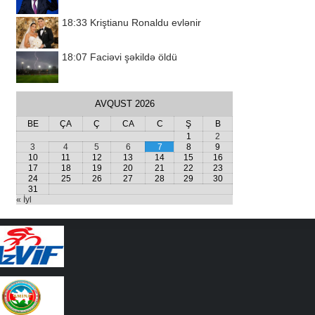
18:33
Kriştianu Ronaldu evlənir
18:07
Faciəvi şəkildə öldü
AVQUST 2026
BE
ÇA
Ç
CA
C
Ş
B
1
2
3
4
5
6
7
8
9
10
11
12
13
14
15
16
17
18
19
20
21
22
23
24
25
26
27
28
29
30
31
« İyl