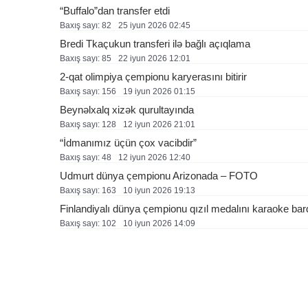
“Buffalo”dan transfer etdi
Baxış sayı: 82
25 i̇yun 2026 02:45
Bredi Tkaçukun transferi ilə bağlı açıqlama
Baxış sayı: 85
22 i̇yun 2026 12:01
2-qat olimpiya çempionu karyerasını bitirir
Baxış sayı: 156
19 i̇yun 2026 01:15
Beynəlxalq xizək qurultayında
Baxış sayı: 128
12 i̇yun 2026 21:01
“İdmanımız üçün çox vacibdir”
Baxış sayı: 48
12 i̇yun 2026 12:40
Udmurt dünya çempionu Arizonada – FOTO
Baxış sayı: 163
10 i̇yun 2026 19:13
Finlandiyalı dünya çempionu qızıl medalını karaoke bard
Baxış sayı: 102
10 i̇yun 2026 14:09