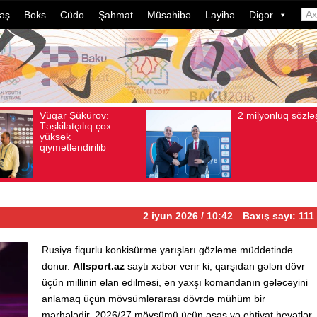
əş
Boks
Cüdo
Şahmat
Müsahibə
Layihə
Digər
2 milyonluq sözləşmə
Azərbayc
Avqust 04, 2026
Baxış sayı: 80
Avqust 04, 2026
Baxış
idmançıla
dələduzlu
davam edi
ildə bu, 
çevrilib…
2 iyun 2026 / 10:42
Baxış sayı: 111
Rusiya fiqurlu konkisürmə yarışları gözləmə müddətində
donur.
Allsport.az
saytı xəbər verir ki, qarşıdan gələn dövr
üçün millinin elan edilməsi, ən yaxşı komandanın gələcəyini
anlamaq üçün mövsümlərarası dövrdə mühüm bir
mərhələdir. 2026/27 mövsümü üçün əsas və ehtiyat heyətlər