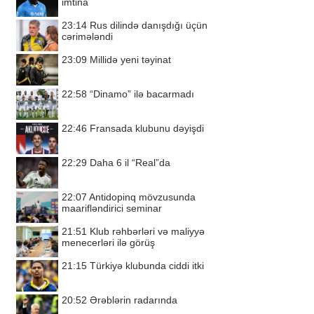
imtina
23:14
Rus dilində danışdığı üçün
cərimələndi
23:09
Millidə yeni təyinat
22:58
“Dinamo” ilə bacarmadı
22:46
Fransada klubunu dəyişdi
22:29
Daha 6 il “Real”da
22:07
Antidopinq mövzusunda
maarifləndirici seminar
21:51
Klub rəhbərləri və maliyyə
menecerləri ilə görüş
21:15
Türkiyə klubunda ciddi itki
20:52
Ərəblərin radarında