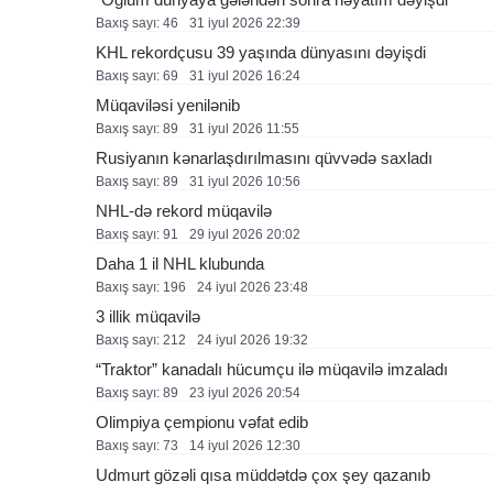
Baxış sayı: 46
31 i̇yul 2026 22:39
KHL rekordçusu 39 yaşında dünyasını dəyişdi
Baxış sayı: 69
31 i̇yul 2026 16:24
Müqaviləsi yenilənib
Baxış sayı: 89
31 i̇yul 2026 11:55
Rusiyanın kənarlaşdırılmasını qüvvədə saxladı
Baxış sayı: 89
31 i̇yul 2026 10:56
NHL-də rekord müqavilə
Baxış sayı: 91
29 i̇yul 2026 20:02
Daha 1 il NHL klubunda
Baxış sayı: 196
24 i̇yul 2026 23:48
3 illik müqavilə
Baxış sayı: 212
24 i̇yul 2026 19:32
“Traktor” kanadalı hücumçu ilə müqavilə imzaladı
Baxış sayı: 89
23 i̇yul 2026 20:54
Olimpiya çempionu vəfat edib
Baxış sayı: 73
14 i̇yul 2026 12:30
Udmurt gözəli qısa müddətdə çox şey qazanıb