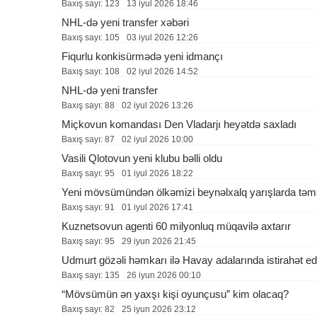
Baxış sayı: 123
13 i̇yul 2026 18:46
NHL-də yeni transfer xəbəri
Baxış sayı: 105
03 i̇yul 2026 12:26
Fiqurlu konkisürmədə yeni idmançı
Baxış sayı: 108
02 i̇yul 2026 14:52
NHL-də yeni transfer
Baxış sayı: 88
02 i̇yul 2026 13:26
Miçkovun komandası Den Vladarjı heyətdə saxladı
Baxış sayı: 87
02 i̇yul 2026 10:00
Vasili Qlotovun yeni klubu bəlli oldu
Baxış sayı: 95
01 i̇yul 2026 18:22
Yeni mövsümündən ölkəmizi beynəlxalq yarışlarda təm
Baxış sayı: 91
01 i̇yul 2026 17:41
Kuznetsovun agenti 60 milyonluq müqavilə axtarır
Baxış sayı: 95
29 i̇yun 2026 21:45
Udmurt gözəli həmkarı ilə Havay adalarında istirahət e
Baxış sayı: 135
26 i̇yun 2026 00:10
“Mövsümün ən yaxşı kişi oyunçusu” kim olacaq?
Baxış sayı: 82
25 i̇yun 2026 23:12