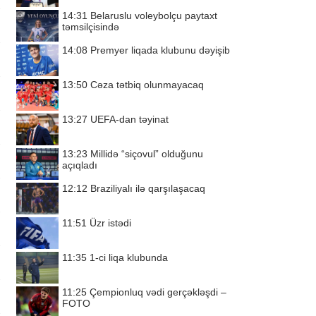
14:31
Belaruslu voleybolçu paytaxt
təmsilçisində
14:08
Premyer liqada klubunu dəyişib
13:50
Cəza tətbiq olunmayacaq
13:27
UEFA-dan təyinat
13:23
Millidə “siçovul” olduğunu
açıqladı
12:12
Braziliyalı ilə qarşılaşacaq
11:51
Üzr istədi
11:35
1-ci liqa klubunda
11:25
Çempionluq vədi gerçəkləşdi –
FOTO