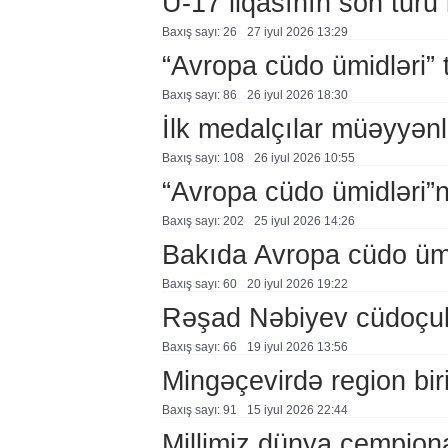
U-17 liqasının son turu 
Baxış sayı: 26
27 i̇yul 2026 13:29
“Avropa cüdo ümidləri” t
Baxış sayı: 86
26 i̇yul 2026 18:30
İlk medalçılar müəyyənl
Baxış sayı: 108
26 i̇yul 2026 10:55
“Avropa cüdo ümidləri”
Baxış sayı: 202
25 i̇yul 2026 14:26
Bakıda Avropa cüdo ümidl
Baxış sayı: 60
20 i̇yul 2026 19:22
Rəşad Nəbiyev cüdoçul
Baxış sayı: 66
19 i̇yul 2026 13:56
Mingəçevirdə region birin
Baxış sayı: 91
15 i̇yul 2026 22:44
Millimiz dünya çempiona