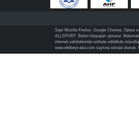
Sayt Mozilla Firefox, Google Chrome, Opera və 
ALLSPORT. Bütün hüquqları qorunur. Məlumatda
internet səhifələrində istifadə edildikdə müvaf
www.ehlibeyt-aka.com
saytına istinad olunub.