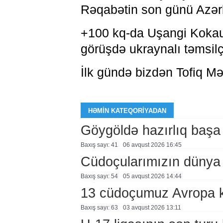
Rəqabətin son günü Azərb
+100 kq-da Uşangi Kokau
görüşdə ukraynalı təmsil
İlk gündə bizdən Tofiq Mə
HƏMIN KATEQORIYADAN
Göygöldə hazırlıq başa
Baxış sayı: 41
06 avqust 2026 16:45
Cüdoçularımızın dünya 
Baxış sayı: 54
05 avqust 2026 14:44
13 cüdoçumuz Avropa 
Baxış sayı: 63
03 avqust 2026 13:11