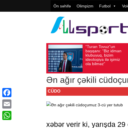
Ön səhifə
Olimpizm
Futbol
Vol
“Turan Tovuz”un
Avqust 05, 2026
Baxış sayı: 190
Avqust 05, 202
başqanı: “Biz idman
klubuyuq, bizim
ideologiya ilə işimiz
ola bilməz”
Ən ağır çəkili cüdoçu
CÜDO
Facebook
Email
xəbər verir ki, yarışda 2
WhatsApp