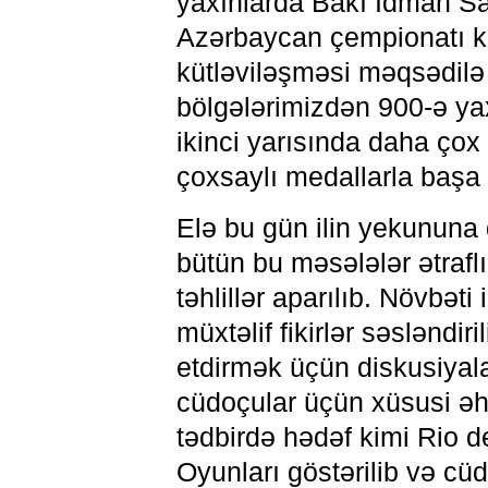
yaxınlarda Bakı İdman Sa
Azərbaycan çempionatı ke
kütləviləşməsi məqsədilə 
bölgələrimizdən 900-ə yax
ikinci yarısında daha çox
çoxsaylı medallarla başa 
Elə bu gün ilin yekununa d
bütün bu məsələlər ətrafl
təhlillər aparılıb. Növbəti
müxtəlif fikirlər səsləndi
etdirmək üçün diskusiyalar
cüdoçular üçün xüsusi ə
tədbirdə hədəf kimi Rio 
Oyunları göstərilib və cü