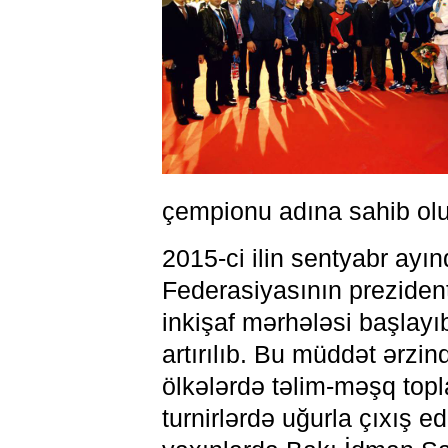
çempionu adına sahib olu
2015-ci ilin sentyabr a
Federasiyasının preziden
inkişaf mərhələsi başlay
artırılıb. Bu müddət ərzi
ölkələrdə təlim-məşq topl
turnirlərdə uğurla çıxış e