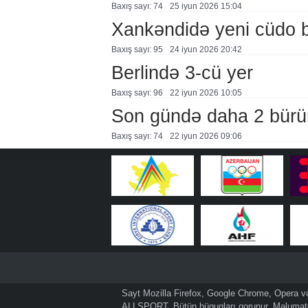
Baxış sayı: 74
25 i̇yun 2026 15:04
Xankəndidə yeni cüdo b
Baxış sayı: 95
24 i̇yun 2026 20:42
Berlində 3-cü yer
Baxış sayı: 96
22 i̇yun 2026 10:05
Son gündə daha 2 bürü
Baxış sayı: 74
22 i̇yun 2026 09:06
Sayt Mozilla Firefox, Google Chrome, Opera və 
ALLSPORT. Bütün hüquqları qorunur. Məlumatda