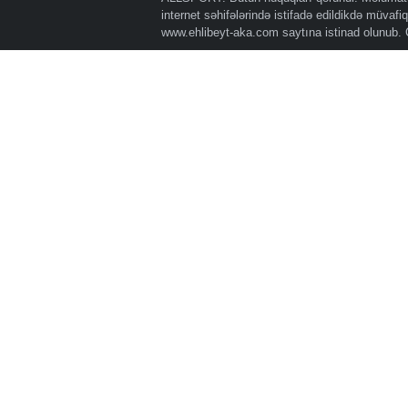
internet səhifələrində istifadə edildikdə müvaf
www.ehlibeyt-aka.com
saytına istinad olunub.