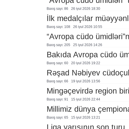
“Avropa cüdo ümidləri” t
Baxış sayı: 86
26 i̇yul 2026 18:30
İlk medalçılar müəyyənl
Baxış sayı: 108
26 i̇yul 2026 10:55
“Avropa cüdo ümidləri”
Baxış sayı: 205
25 i̇yul 2026 14:26
Bakıda Avropa cüdo ümidl
Baxış sayı: 60
20 i̇yul 2026 19:22
Rəşad Nəbiyev cüdoçul
Baxış sayı: 66
19 i̇yul 2026 13:56
Mingəçevirdə region birin
Baxış sayı: 91
15 i̇yul 2026 22:44
Millimiz dünya çempiona
Baxış sayı: 65
15 i̇yul 2026 13:21
Liqa yarışının son turu