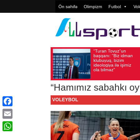
Ön səhifə
Olimpizm
Futbol
Vol
“Turan Tovuz”un
Vüqar Ş
Avqust 05, 2026
Baxış sayı: 220
Avqust 05, 2026
Bax
başqanı: “Biz idman
Təşkilat
klubuyuq, bizim
yüksək
ideologiya ilə işimiz
qiymətlə
ola bilməz”
“Hamımız sabahkı oy
VOLEYBOL
Facebook
Email
WhatsApp