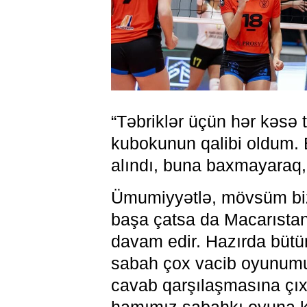
“Təbriklər üçün hər kəsə
kubokunun qalibi oldum. 
alındı, buna baxmayaraq,
Ümumiyyətlə, mövsüm biz
başa çatsa da Macarısta
davam edir. Hazırda bütün 
sabah çox vacib oyunumu
cavab qarşılaşmasına çıx