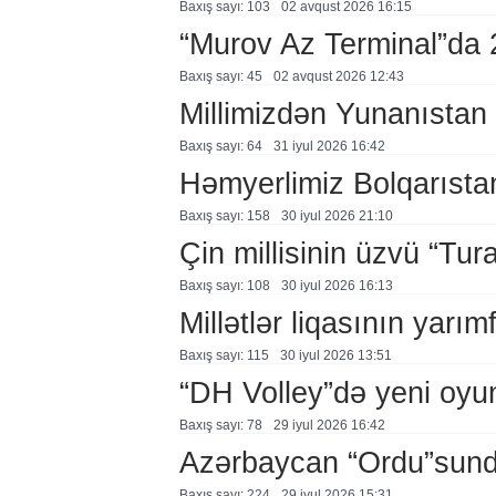
Baxış sayı: 103
02 avqust 2026 16:15
“Murov Az Terminal”da
Baxış sayı: 45
02 avqust 2026 12:43
Millimizdən Yunanıstan
Baxış sayı: 64
31 i̇yul 2026 16:42
Həmyerlimiz Bolqarısta
Baxış sayı: 158
30 i̇yul 2026 21:10
Çin millisinin üzvü “Tur
Baxış sayı: 108
30 i̇yul 2026 16:13
Millətlər liqasının yarım
Baxış sayı: 115
30 i̇yul 2026 13:51
“DH Volley”də yeni oyu
Baxış sayı: 78
29 i̇yul 2026 16:42
Azərbaycan “Ordu”sunda
Baxış sayı: 224
29 i̇yul 2026 15:31