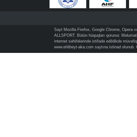
Sayt Mozilla Firefox, Google Chrome, Opera və 
ALLSPORT. Bütün hüquqları qorunur. Məlumatda
internet səhifələrində istifadə edildikdə müvaf
www.ehlibeyt-aka.com
saytına istinad olunub.