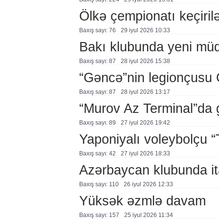
Ölkə çempionatı keçiril
Baxış sayı: 76
29 i̇yul 2026 10:33
Bakı klubunda yeni müq
Baxış sayı: 87
28 i̇yul 2026 15:38
“Gəncə”nin legionçusu 
Baxış sayı: 87
28 i̇yul 2026 13:17
“Murov Az Terminal”da 
Baxış sayı: 89
27 i̇yul 2026 19:42
Yaponiyalı voleybolçu 
Baxış sayı: 42
27 i̇yul 2026 18:33
Azərbaycan klubunda it
Baxış sayı: 110
26 i̇yul 2026 12:33
Yüksək əzmlə davam
Baxış sayı: 157
25 i̇yul 2026 11:34