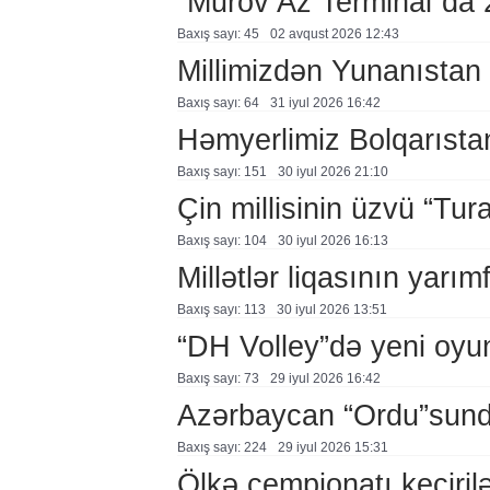
“Murov Az Terminal”da
Baxış sayı: 45
02 avqust 2026 12:43
Millimizdən Yunanıstan
Baxış sayı: 64
31 i̇yul 2026 16:42
Həmyerlimiz Bolqarısta
Baxış sayı: 151
30 i̇yul 2026 21:10
Çin millisinin üzvü “Tur
Baxış sayı: 104
30 i̇yul 2026 16:13
Millətlər liqasının yarım
Baxış sayı: 113
30 i̇yul 2026 13:51
“DH Volley”də yeni oyu
Baxış sayı: 73
29 i̇yul 2026 16:42
Azərbaycan “Ordu”sunda
Baxış sayı: 224
29 i̇yul 2026 15:31
Ölkə çempionatı keçiril