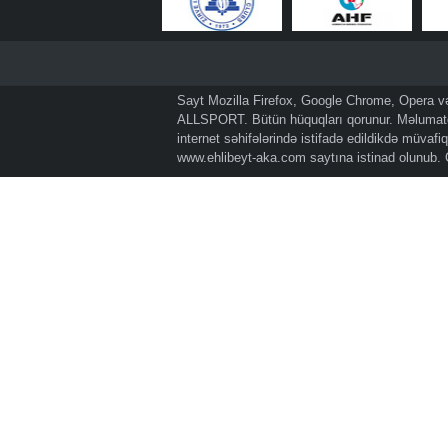
Sayt Mozilla Firefox, Google Chrome, Opera və 
ALLSPORT. Bütün hüquqları qorunur. Məlumatda
internet səhifələrində istifadə edildikdə müvaf
www.ehlibeyt-aka.com
saytına istinad olunub.