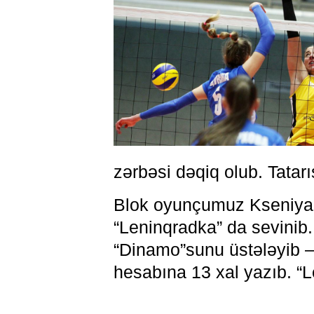
zərbəsi dəqiq olub. Tatarıs
Blok oyunçumuz Kseniya 
“Leninqradka” da sevinib.
“Dinamo”sunu üstələyib – 
hesabına 13 xal yazıb. “L