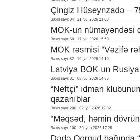
Çingiz Hüseynzadə – 7
Baxış sayı: 84
21 i̇yul 2026 21:00
MOK-un nümayəndəsi q
Baxış sayı: 68
17 i̇yul 2026 15:59
MOK rəsmisi “Vəzifə rəhb
Baxış sayı: 82
10 i̇yul 2026 14:10
Latviya BOK-un Rusiya q
Baxış sayı: 81
08 i̇yul 2026 14:36
“Neftçi” idman klubunun 
qazanıblar
Baxış sayı: 200
02 i̇yul 2026 19:32
“Məqsəd, həmin dövrün 
Baxış sayı: 100
30 i̇yun 2026 17:29
Dədə Qorqud bağında “