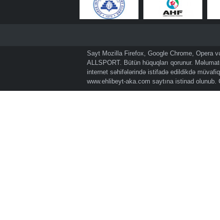
Sayt Mozilla Firefox, Google Chrome, Opera və 
ALLSPORT. Bütün hüquqları qorunur. Məlumatda
internet səhifələrində istifadə edildikdə müvaf
www.ehlibeyt-aka.com
saytına istinad olunub.