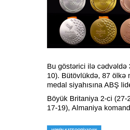
Bu göstərici ilə cədvəldə 
10). Bütövlükdə, 87 ölkə
medal siyahısına ABŞ lide
Böyük Britaniya 2-ci (27-
17-19), Almaniya komandal