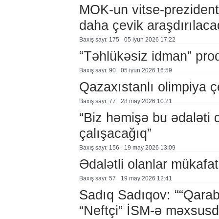
MOK-un vitse-prezidenti
daha çevik araşdırılaca
Baxış sayı: 175
05 i̇yun 2026 17:22
“Təhlükəsiz idman” pro
Baxış sayı: 90
05 i̇yun 2026 16:59
Qazaxıstanlı olimpiya ç
Baxış sayı: 77
28 may 2026 10:21
“Biz həmişə bu ədaləti
çalışacağıq”
Baxış sayı: 156
19 may 2026 13:09
Ədalətli olanlar mükafat
Baxış sayı: 57
19 may 2026 12:41
Sadıq Sadıqov: ““Qaraba
“Neftçi” İSM-ə məxsusd