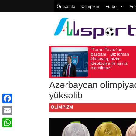
Ön səhifə
Olimpizm
Futbol
Vol
“Turan Tovuz”un
Vüqar Şü
Avqust 05, 2026
Baxış sayı: 219
Avqust 05, 2026
Baxış
başqanı: “Biz idman
Təşkilatç
klubuyuq, bizim
yüksək
ideologiya ilə işimiz
qiymətlənd
ola bilməz”
Azərbaycan olimpiyaç
yüksəlib
OLIMPIZM
Facebook
Email
WhatsApp