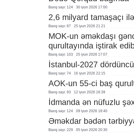
Baxış sayı: 124
30 i̇yun 2026 17:00
2,6 milyard tamaşaçı il
Baxış sayı: 87
25 i̇yun 2026 21:21
MOK-un əməkdaşı gənc o
qurultayında iştirak edi
Baxış sayı: 103
25 i̇yun 2026 17:07
İstanbul-2027 dördüncü 
Baxış sayı: 74
16 i̇yun 2026 22:15
AOK-un 55-ci baş qurul
Baxış sayı: 93
12 i̇yun 2026 16:39
İdmanda ən nüfuzlu şəx
Baxış sayı: 124
09 i̇yun 2026 18:40
Əməkdar bədən tərbiyyəs
Baxış sayı: 229
05 i̇yun 2026 20:30