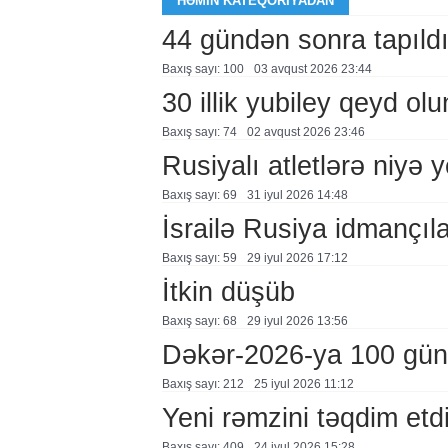
HƏMIN KATEQORIYADAN
44 gündən sonra tapıld
Baxış sayı: 100
03 avqust 2026 23:44
30 illik yubiley qeyd ol
Baxış sayı: 74
02 avqust 2026 23:46
Rusiyalı atletlərə niyə 
Baxış sayı: 69
31 i̇yul 2026 14:48
İsrailə Rusiya idmançılar
Baxış sayı: 59
29 i̇yul 2026 17:12
İtkin düşüb
Baxış sayı: 68
29 i̇yul 2026 13:56
Dəkər-2026-ya 100 gün
Baxış sayı: 212
25 i̇yul 2026 11:12
Yeni rəmzini təqdim etd
Baxış sayı: 409
24 i̇yul 2026 15:28