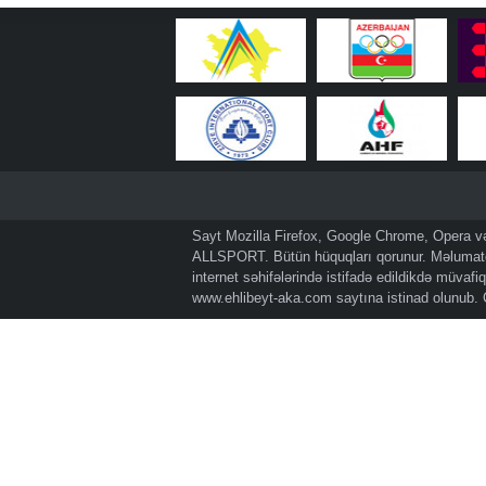
Sayt Mozilla Firefox, Google Chrome, Opera və 
ALLSPORT. Bütün hüquqları qorunur. Məlumatda
internet səhifələrində istifadə edildikdə müvaf
www.ehlibeyt-aka.com
saytına istinad olunub.