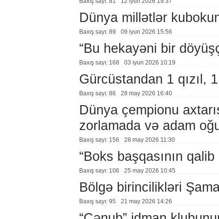
Baxış sayı: 81
12 i̇yun 2026 19:37
Dünya millətlər kubokun
Baxış sayı: 89
09 i̇yun 2026 15:56
“Bu hekayəni bir döyüşçü
Baxış sayı: 168
03 i̇yun 2026 10:19
Gürcüstandan 1 qızıl, 
Baxış sayı: 86
28 may 2026 16:40
Dünya çempionu axtarışa
zorlamada və adam oğur
Baxış sayı: 156
28 may 2026 11:30
“Boks başqasının qalib 
Baxış sayı: 106
25 may 2026 10:45
Bölgə birincilikləri Şam
Baxış sayı: 95
21 may 2026 14:26
“Cənub” idman klubunun