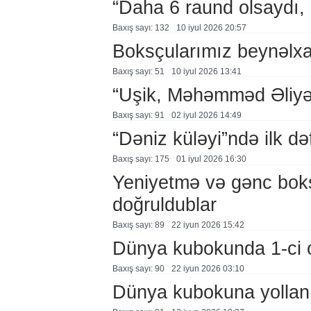
“Daha 6 raund olsaydı,
Baxış sayı: 132
10 i̇yul 2026 20:57
Boksçularımız beynəlxal
Baxış sayı: 51
10 i̇yul 2026 13:41
“Uşik, Məhəmməd Əliyə q
Baxış sayı: 91
02 i̇yul 2026 14:49
“Dəniz küləyi”ndə ilk d
Baxış sayı: 175
01 i̇yul 2026 16:30
Yeniyetmə və gənc boksç
doğruldublar
Baxış sayı: 89
22 i̇yun 2026 15:42
Dünya kubokunda 1-ci 
Baxış sayı: 90
22 i̇yun 2026 03:10
Dünya kubokuna yollanı