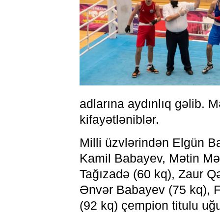
adlarına aydınlıq gəlib. 
kifayətləniblər.
Milli üzvlərindən Elgün 
Kamil Babayev, Mətin Məm
Tağızadə (60 kq), Zaur Q
Ənvər Babayev (75 kq), 
(92 kq) çempion titulu uğ