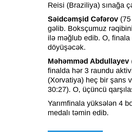
Reisi (Braziliya) sınağa 
Səidcəmşid Cəfərov
(75 
gəlib. Boksçumuz rəqibini
ilə məğlub edib. O, finala
döyüşəcək.
Məhəmməd Abdullayev
finalda hər 3 raundu aktiv
(Xorvatiya) heç bir şans 
30:27). O, üçüncü qarşıl
Yarımfinala yüksələn 4 b
medalı təmin edib.