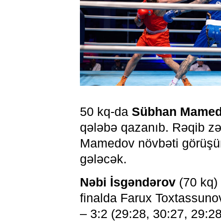
50 kq-da
Sübhan Mame
qələbə qazanıb. Rəqib zə
Mamedov növbəti görüşünd
gələcək.
Nəbi İsgəndərov
(70 kq) 
finalda Farux Toxtassuno
– 3:2 (29:28, 30:27, 29:2