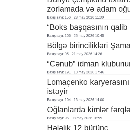
zorlamada və adam oğur
Baxış sayı: 156
28 may 2026 11:30
“Boks başqasının qalib 
Baxış sayı: 106
25 may 2026 10:45
Bölgə birincilikləri Şam
Baxış sayı: 95
21 may 2026 14:26
“Cənub” idman klubunun
Baxış sayı: 191
13 may 2026 17:46
Lomaçenko karyerasını
istəyir
Baxış sayı: 104
13 may 2026 14:00
Oğlanlarda kimlər fərql
Baxış sayı: 95
08 may 2026 16:55
Hələlik 12 bürünc