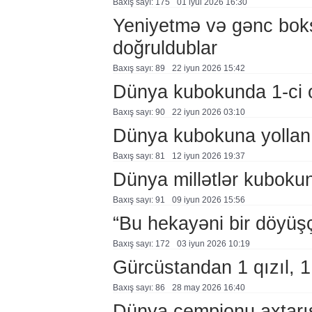
Baxış sayı: 175
01 i̇yul 2026 16:30
Yeniyetmə və gənc boksç
doğruldublar
Baxış sayı: 89
22 i̇yun 2026 15:42
Dünya kubokunda 1-ci 
Baxış sayı: 90
22 i̇yun 2026 03:10
Dünya kubokuna yollanı
Baxış sayı: 81
12 i̇yun 2026 19:37
Dünya millətlər kubokun
Baxış sayı: 91
09 i̇yun 2026 15:56
“Bu hekayəni bir döyüşçü
Baxış sayı: 172
03 i̇yun 2026 10:19
Gürcüstandan 1 qızıl, 
Baxış sayı: 86
28 may 2026 16:40
Dünya çempionu axtarışa