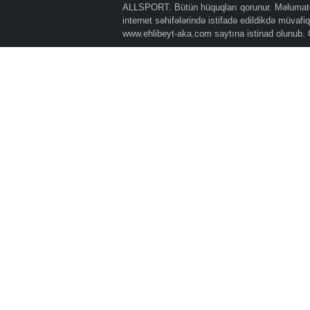
ALLSPORT. Bütün hüquqları qorunur. Məlumatda
internet səhifələrində istifadə edildikdə müvaf
www.ehlibeyt-aka.com
saytına istinad olunub.