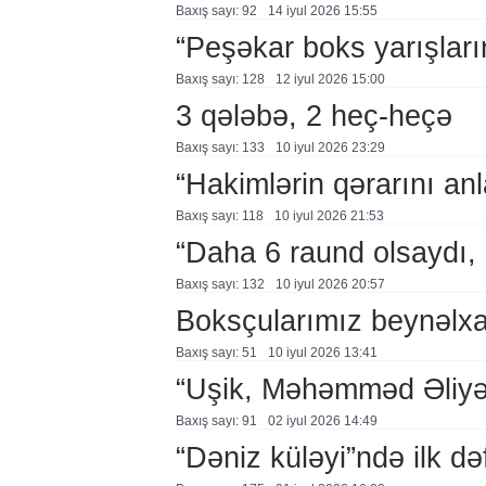
Baxış sayı: 92
14 i̇yul 2026 15:55
“Peşəkar boks yarışları
Baxış sayı: 128
12 i̇yul 2026 15:00
3 qələbə, 2 heç-heçə
Baxış sayı: 133
10 i̇yul 2026 23:29
“Hakimlərin qərarını a
Baxış sayı: 118
10 i̇yul 2026 21:53
“Daha 6 raund olsaydı,
Baxış sayı: 132
10 i̇yul 2026 20:57
Boksçularımız beynəlxal
Baxış sayı: 51
10 i̇yul 2026 13:41
“Uşik, Məhəmməd Əliyə q
Baxış sayı: 91
02 i̇yul 2026 14:49
“Dəniz küləyi”ndə ilk d