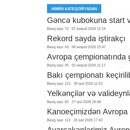
HƏMIN KATEQORIYADAN
Gəncə kubokuna start ve
Baxış sayı: 72
07 avqust 2026 11:24
Rekord sayda iştirakçı
Baxış sayı: 43
06 avqust 2026 15:47
Avropa çempionatında
Baxış sayı: 45
02 avqust 2026 11:17
Bakı çempionatı keçirili
Baxış sayı: 121
30 i̇yul 2026 11:52
Yelkənçilər və valideynl
Baxış sayı: 82
27 i̇yul 2026 16:48
Kanoeçimizdən Avropa 
Baxış sayı: 113
26 i̇yul 2026 17:42
Avarçəkənlərimiz Avro