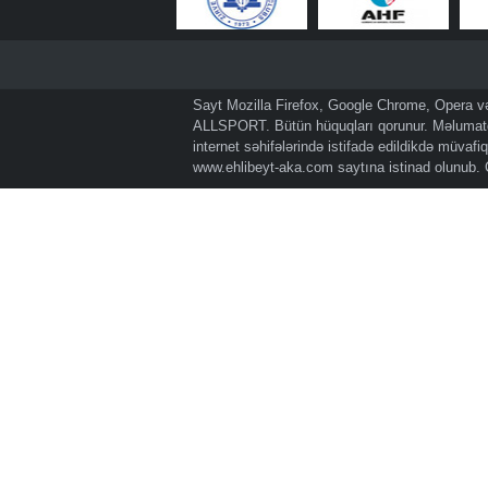
Sayt Mozilla Firefox, Google Chrome, Opera və 
ALLSPORT. Bütün hüquqları qorunur. Məlumatda
internet səhifələrində istifadə edildikdə müvaf
www.ehlibeyt-aka.com
saytına istinad olunub.