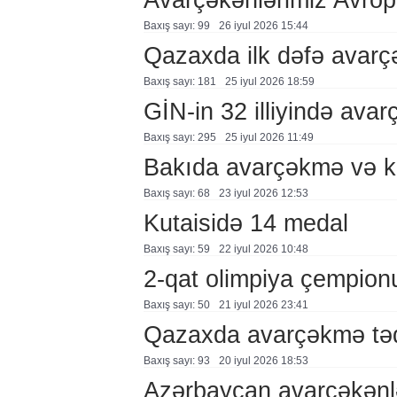
Baxış sayı: 99
26 i̇yul 2026 15:44
Qazaxda ilk dəfə avar
Baxış sayı: 181
25 i̇yul 2026 18:59
GİN-in 32 illiyində avar
Baxış sayı: 295
25 i̇yul 2026 11:49
Bakıda avarçəkmə və k
Baxış sayı: 68
23 i̇yul 2026 12:53
Kutaisidə 14 medal
Baxış sayı: 59
22 i̇yul 2026 10:48
2-qat olimpiya çempionu
Baxış sayı: 50
21 i̇yul 2026 23:41
Qazaxda avarçəkmə təd
Baxış sayı: 93
20 i̇yul 2026 18:53
Azərbaycan avarçəkənl