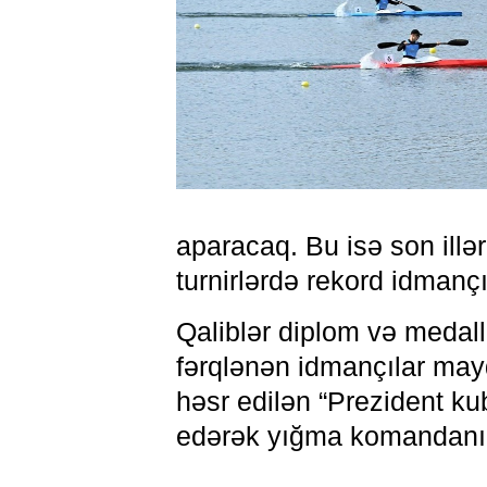
aparacaq. Bu isə son illə
turnirlərdə rekord idmançı
Qaliblər diplom və medal
fərqlənən idmançılar may
həsr edilən “Prezident ku
edərək yığma komandanın