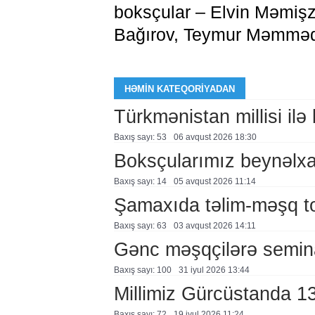
boksçular – Elvin Məmişza
Bağırov, Teymur Məmmədo
HƏMIN KATEQORIYADAN
Türkmənistan millisi ilə
Baxış sayı: 53
06 avqust 2026 18:30
Boksçularımız beynəlxal
Baxış sayı: 14
05 avqust 2026 11:14
Şamaxıda təlim-məşq to
Baxış sayı: 63
03 avqust 2026 14:11
Gənc məşqçilərə semin
Baxış sayı: 100
31 i̇yul 2026 13:44
Millimiz Gürcüstanda 1
Baxış sayı: 72
19 i̇yul 2026 11:24