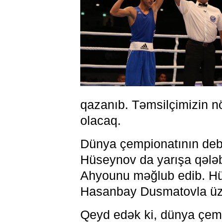
qazanıb. Təmsilçimizin nö
olacaq.
Dünya çempionatının deb
Hüseynov da yarışa qələb
Ahyounu məğlub edib. Hü
Hasanbay Dusmatovla üz
Qeyd edək ki, dünya çemp