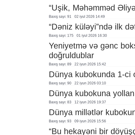
“Uşik, Məhəmməd Əliyə q
Baxış sayı: 91
02 i̇yul 2026 14:49
“Dəniz küləyi”ndə ilk d
Baxış sayı: 175
01 i̇yul 2026 16:30
Yeniyetmə və gənc boksç
doğruldublar
Baxış sayı: 89
22 i̇yun 2026 15:42
Dünya kubokunda 1-ci 
Baxış sayı: 90
22 i̇yun 2026 03:10
Dünya kubokuna yollanı
Baxış sayı: 83
12 i̇yun 2026 19:37
Dünya millətlər kubokun
Baxış sayı: 93
09 i̇yun 2026 15:56
“Bu hekayəni bir döyüşçü