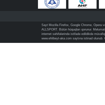
Sayt Mozilla Firefox, Google Chrome, Opera və 
ALLSPORT. Bütün hüquqları qorunur. Məlumatda
internet səhifələrində istifadə edildikdə müvaf
www.ehlibeyt-aka.com
saytına istinad olunub.