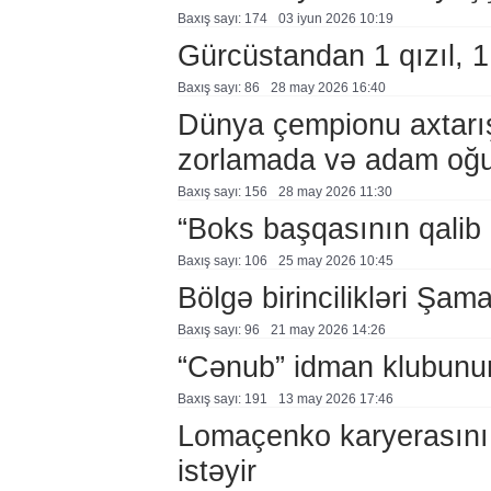
Baxış sayı: 174
03 i̇yun 2026 10:19
Gürcüstandan 1 qızıl, 
Baxış sayı: 86
28 may 2026 16:40
Dünya çempionu axtarışa
zorlamada və adam oğur
Baxış sayı: 156
28 may 2026 11:30
“Boks başqasının qalib 
Baxış sayı: 106
25 may 2026 10:45
Bölgə birincilikləri Şam
Baxış sayı: 96
21 may 2026 14:26
“Cənub” idman klubunun
Baxış sayı: 191
13 may 2026 17:46
Lomaçenko karyerasını
istəyir