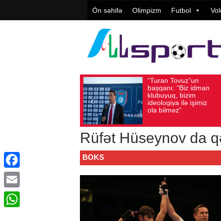
Ön səhifə
Olimpizm
Futbol
Vol
“Turan Tovuz”un
Vüqar Ş
Avqust 05, 2026
Baxış sayı: 221
Avqust 05, 2026
Bax
başqanı: “Biz idman
Təşkilat
klubuyuq, bizim
yüksək
ideologiya ilə işimiz
qiymətlə
ola bilməz”
Rüfət Hüseynov da qə
BOKS
Facebook
Email
WhatsApp